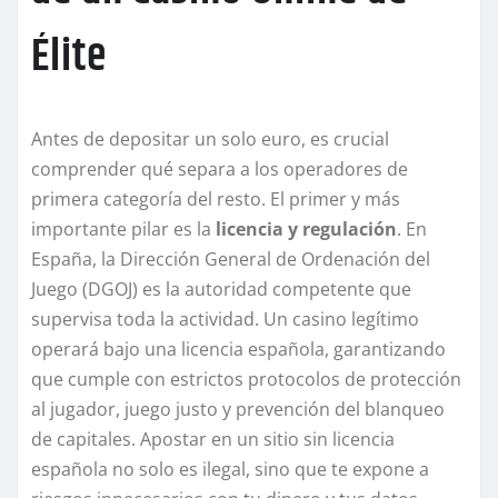
Élite
Antes de depositar un solo euro, es crucial
comprender qué separa a los operadores de
primera categoría del resto. El primer y más
importante pilar es la
licencia y regulación
. En
España, la Dirección General de Ordenación del
Juego (DGOJ) es la autoridad competente que
supervisa toda la actividad. Un casino legítimo
operará bajo una licencia española, garantizando
que cumple con estrictos protocolos de protección
al jugador, juego justo y prevención del blanqueo
de capitales. Apostar en un sitio sin licencia
española no solo es ilegal, sino que te expone a