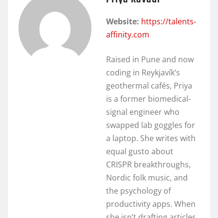
Website:
https://talents-
affinity.com
Raised in Pune and now
coding in Reykjavík’s
geothermal cafés, Priya
is a former biomedical-
signal engineer who
swapped lab goggles for
a laptop. She writes with
equal gusto about
CRISPR breakthroughs,
Nordic folk music, and
the psychology of
productivity apps. When
she isn’t drafting articles,