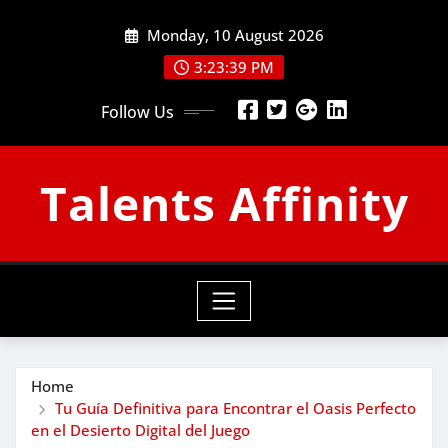
Skip
Monday, 10 August 2026
to
content
3:23:40 PM
Follow Us
Talents Affinity
Home
Tu Guía Definitiva para Encontrar el Oasis Perfecto
en el Desierto Digital del Juego