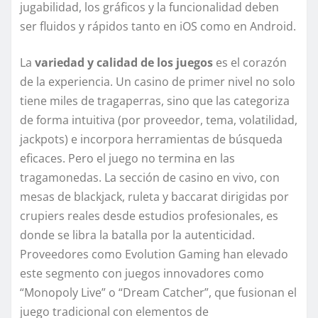
jugabilidad, los gráficos y la funcionalidad deben
ser fluidos y rápidos tanto en iOS como en Android.
La
variedad y calidad de los juegos
es el corazón
de la experiencia. Un casino de primer nivel no solo
tiene miles de tragaperras, sino que las categoriza
de forma intuitiva (por proveedor, tema, volatilidad,
jackpots) e incorpora herramientas de búsqueda
eficaces. Pero el juego no termina en las
tragamonedas. La sección de casino en vivo, con
mesas de blackjack, ruleta y baccarat dirigidas por
crupiers reales desde estudios profesionales, es
donde se libra la batalla por la autenticidad.
Proveedores como Evolution Gaming han elevado
este segmento con juegos innovadores como
“Monopoly Live” o “Dream Catcher”, que fusionan el
juego tradicional con elementos de