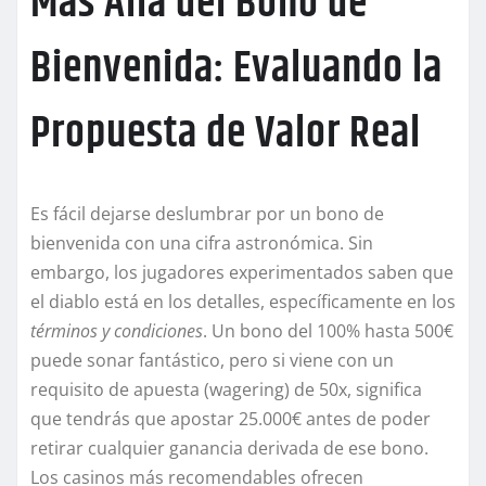
Más Allá del Bono de
Bienvenida: Evaluando la
Propuesta de Valor Real
Es fácil dejarse deslumbrar por un bono de
bienvenida con una cifra astronómica. Sin
embargo, los jugadores experimentados saben que
el diablo está en los detalles, específicamente en los
términos y condiciones
. Un bono del 100% hasta 500€
puede sonar fantástico, pero si viene con un
requisito de apuesta (wagering) de 50x, significa
que tendrás que apostar 25.000€ antes de poder
retirar cualquier ganancia derivada de ese bono.
Los casinos más recomendables ofrecen