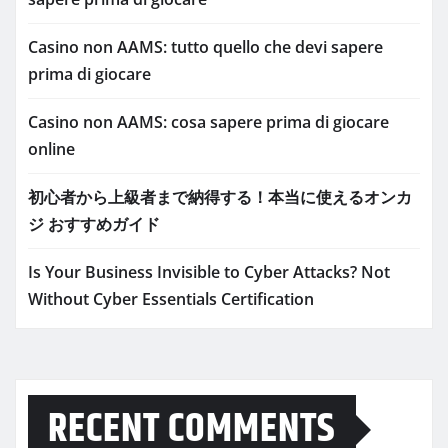
Casino non AAMS: tutto quello che devi sapere
prima di giocare
Casino non AAMS: cosa sapere prima di giocare
online
初心者から上級者まで納得する！本当に使えるオンカ
ジ おすすめガイド
Is Your Business Invisible to Cyber Attacks? Not
Without Cyber Essentials Certification
RECENT COMMENTS