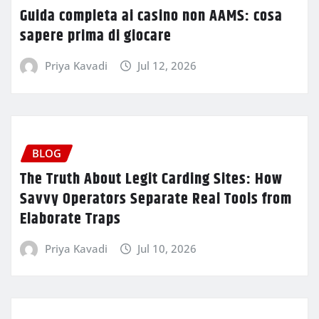
Guida completa ai casino non AAMS: cosa
sapere prima di giocare
Priya Kavadi
Jul 12, 2026
BLOG
The Truth About Legit Carding Sites: How
Savvy Operators Separate Real Tools from
Elaborate Traps
Priya Kavadi
Jul 10, 2026