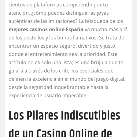
cientos de plataformas compitiendo por tu
atención, ¿cómo puedes distinguir las joyas
auténticas de las imitaciones? La búsqueda de los
mejores casinos online España
va mucho más allá
de los destellos y los bonos llamativos. Se trata de
encontrar un espacio seguro, divertido y justo
donde el entretenimiento sea la prioridad. Este
artículo no es solo una lista; es una brújula que te
guiará a través de los criterios esenciales que
definen la excelencia en el mundo del juego digital,
desde la seguridad inquebrantable hasta la
experiencia de usuario impecable.
Los Pilares Indiscutibles
de un Casino Online de