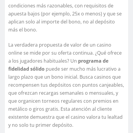
condiciones más razonables, con requisitos de
apuesta bajos (por ejemplo, 25x o menos) y que se
aplican solo al importe del bono, no al depósito
más el bono.
La verdadera propuesta de valor de un casino
online se mide por su oferta continua. ¿Qué ofrece
a los jugadores habituales? Un
programa de
fidelidad sólido
puede ser mucho más lucrativo a
largo plazo que un bono inicial. Busca casinos que
recompensen tus depósitos con puntos canjeables,
que ofrezcan recargas semanales o mensuales, y
que organicen torneos regulares con premios en
metálico o giros gratis. Esta atención al cliente
existente demuestra que el casino valora tu lealtad
y no solo tu primer depósito.