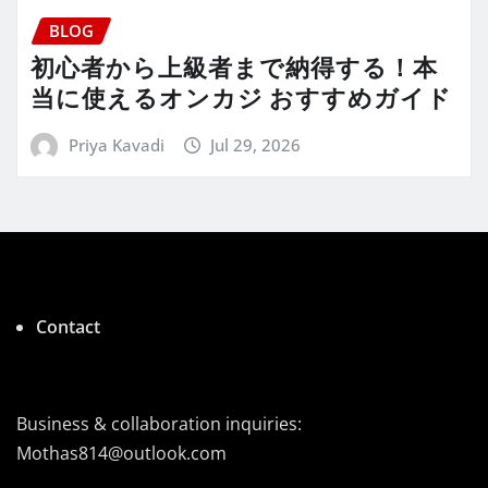
BLOG
初心者から上級者まで納得する！本
当に使えるオンカジ おすすめガイド
Priya Kavadi
Jul 29, 2026
Contact
Business & collaboration inquiries:
Mothas814@outlook.com