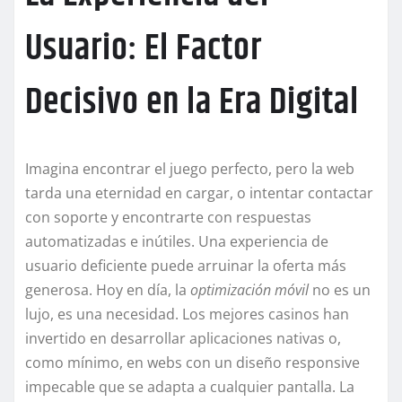
Usuario: El Factor
Decisivo en la Era Digital
Imagina encontrar el juego perfecto, pero la web
tarda una eternidad en cargar, o intentar contactar
con soporte y encontrarte con respuestas
automatizadas e inútiles. Una experiencia de
usuario deficiente puede arruinar la oferta más
generosa. Hoy en día, la
optimización móvil
no es un
lujo, es una necesidad. Los mejores casinos han
invertido en desarrollar aplicaciones nativas o,
como mínimo, en webs con un diseño responsive
impecable que se adapta a cualquier pantalla. La