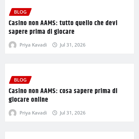
BLOG
Casino non AAMS: tutto quello che devi
sapere prima di giocare
Priya Kavadi
Jul 31, 2026
BLOG
Casino non AAMS: cosa sapere prima di
giocare online
Priya Kavadi
Jul 31, 2026