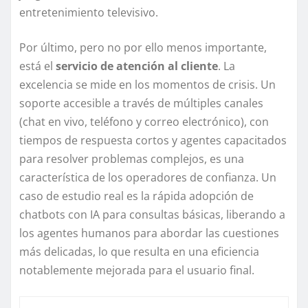
entretenimiento televisivo.
Por último, pero no por ello menos importante,
está el
servicio de atención al cliente
. La
excelencia se mide en los momentos de crisis. Un
soporte accesible a través de múltiples canales
(chat en vivo, teléfono y correo electrónico), con
tiempos de respuesta cortos y agentes capacitados
para resolver problemas complejos, es una
característica de los operadores de confianza. Un
caso de estudio real es la rápida adopción de
chatbots con IA para consultas básicas, liberando a
los agentes humanos para abordar las cuestiones
más delicadas, lo que resulta en una eficiencia
notablemente mejorada para el usuario final.