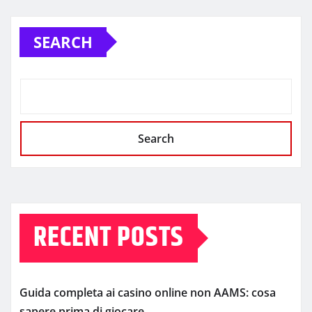
SEARCH
Search
RECENT POSTS
Guida completa ai casino online non AAMS: cosa
sapere prima di giocare