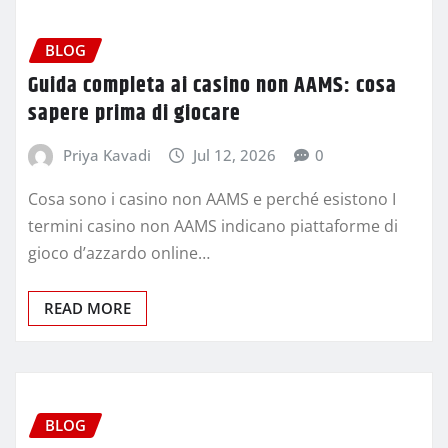
BLOG
Guida completa ai casino non AAMS: cosa
sapere prima di giocare
Priya Kavadi
Jul 12, 2026
0
Cosa sono i casino non AAMS e perché esistono I
termini casino non AAMS indicano piattaforme di
gioco d’azzardo online…
READ MORE
BLOG