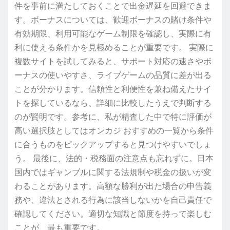
件を事前に満たしておくことで出金遅延を回避できま
す。ボーナスについては、歓迎ボーナスの賭け条件や
有効期限、利用可能なゲーム制限を確認し、実際に有
利に使える条件かを見極めることが重要です。 実際に
複数サイトを試してみると、サポート対応の速さやボ
ーナスの使いやすさ、ライブゲームの品質に差が出る
ことが分かります。信頼性と利便性を兼ね備えたサイ
トを探しているなら、詳細に比較したうえで判断する
のが賢明です。参考に、私が精査した中で特に評価が
高い選択肢としてはオンカジ おすすめの一覧から条件
に合うものをピックアップすると見つけやすいでしょ
う。 最後に、法的・税務面の注意点も忘れずに。日本
国内ではギャンブルに関する法規制や税金の扱いが変
わることがあります。高額な勝利が出た場合の申告義
務や、違法とされる行為に該当しないかを自己責任で
確認してください。適切な知識と節度を持って楽しむ
ことが、最も重要です。