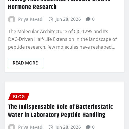
Hormone Research
Priya Kavadi
Jun 28, 2026
0
The Molecular Architecture of CJC-1295 and Its
DAC‑Driven Half‑Life Extension In the landscape of
peptide research, few molecules have reshaped…
READ MORE
BLOG
The Indispensable Role of Bacteriostatic
Water in Laboratory Peptide Handling
Priya Kavadi
Jun 28, 2026
0