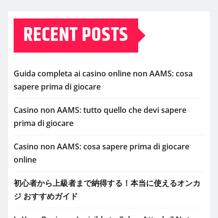
RECENT POSTS
Guida completa ai casino online non AAMS: cosa
sapere prima di giocare
Casino non AAMS: tutto quello che devi sapere
prima di giocare
Casino non AAMS: cosa sapere prima di giocare
online
初心者から上級者まで納得する！本当に使えるオンカ
ジ おすすめガイド