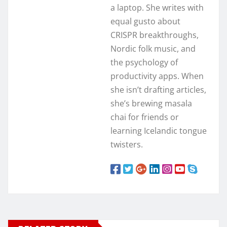
a laptop. She writes with
equal gusto about
CRISPR breakthroughs,
Nordic folk music, and
the psychology of
productivity apps. When
she isn’t drafting articles,
she’s brewing masala
chai for friends or
learning Icelandic tongue
twisters.