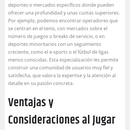
deportes o mercados específicos donde pueden
ofrecer una profundidad y unas cuotas superiores.
Por ejemplo, podemos encontrar operadores que
se centran en el tenis, con mercados sobre el
número de juegos o breaks de servicio, o en
deportes minoritarios con un seguimiento
creciente, como el e-sports o el fútbol de ligas
menos conocidas. Esta especialización les permite
construir una comunidad de usuarios muy fiel y
satisfecha, que valora la expertise y la atención al
detalle en su pasión concreta.
Ventajas y
Consideraciones al Jugar