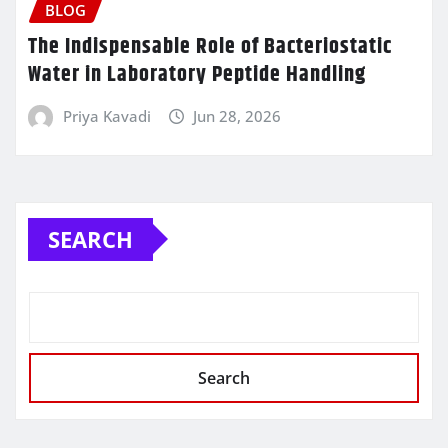
BLOG
The Indispensable Role of Bacteriostatic
Water in Laboratory Peptide Handling
Priya Kavadi
Jun 28, 2026
SEARCH
Search