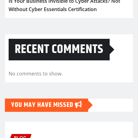
Is Your Business Invisible to Cyber Attacks? Not
Without Cyber Essentials Certification
RECENT COMMENTS
No comments to show.
YOU MAY HAVE MISSED
BLOG