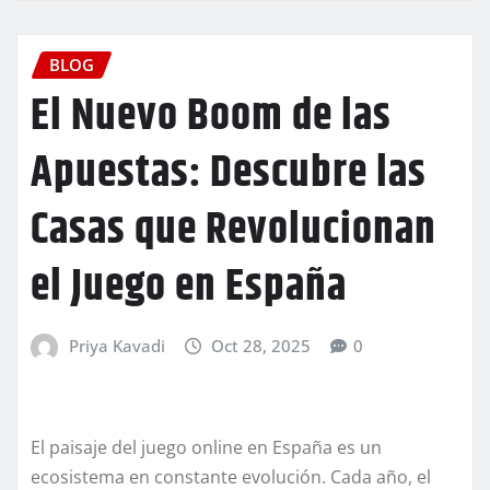
BLOG
El Nuevo Boom de las
Apuestas: Descubre las
Casas que Revolucionan
el Juego en España
Priya Kavadi
Oct 28, 2025
0
El paisaje del juego online en España es un
ecosistema en constante evolución. Cada año, el