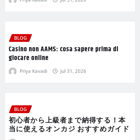
BLOG
Casino non AAMS: cosa sapere prima di
giocare online
Priya Kavadi
Jul 31, 2026
BLOG
初心者から上級者まで納得する！本
当に使えるオンカジ おすすめガイド