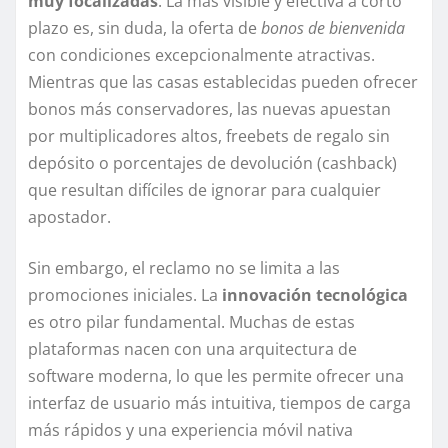
muy focalizadas
. La más visible y efectiva a corto
plazo es, sin duda, la oferta de
bonos de bienvenida
con condiciones excepcionalmente atractivas.
Mientras que las casas establecidas pueden ofrecer
bonos más conservadores, las nuevas apuestan
por multiplicadores altos, freebets de regalo sin
depósito o porcentajes de devolución (cashback)
que resultan difíciles de ignorar para cualquier
apostador.
Sin embargo, el reclamo no se limita a las
promociones iniciales. La
innovación tecnológica
es otro pilar fundamental. Muchas de estas
plataformas nacen con una arquitectura de
software moderna, lo que les permite ofrecer una
interfaz de usuario más intuitiva, tiempos de carga
más rápidos y una experiencia móvil nativa