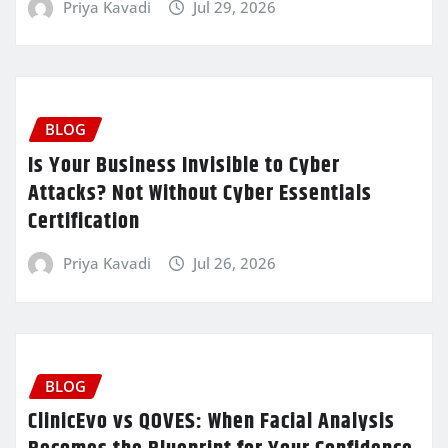
Priya Kavadi
Jul 29, 2026
BLOG
Is Your Business Invisible to Cyber
Attacks? Not Without Cyber Essentials
Certification
Priya Kavadi
Jul 26, 2026
BLOG
ClinicEvo vs QOVES: When Facial Analysis