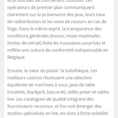
et protocoles de chiffrement robustes. Les
opérateurs de premier plan communiquent
clairement sur la provenance des jeux, leurs taux
de redistribution et les voies de recours en cas de
litige. Dans le même esprit, la transparence des
conditions générales (bonus, mises maximales,
limites de retrait) évite les mauvaises surprises et
reflète une culture de conformité indispensable en
Belgique.
Ensuite, le cœur du plaisir: la ludothèque. Les
meilleurs casinos réunissent une sélection
équilibrée de machines à sous, jeux de table
(roulette, blackjack, baccarat), vidéo poker et tables
live. Les catalogues de qualité intègrent des
fournisseurs reconnus, et l’on voit émerger des
studios spécialisés en live, en slots à forte volatilité