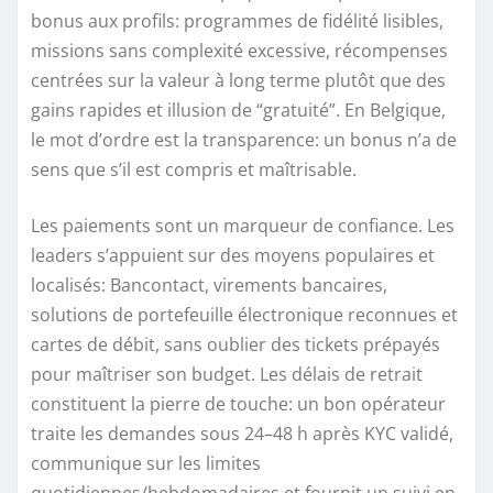
bonus aux profils: programmes de fidélité lisibles,
missions sans complexité excessive, récompenses
centrées sur la valeur à long terme plutôt que des
gains rapides et illusion de “gratuité”. En Belgique,
le mot d’ordre est la transparence: un bonus n’a de
sens que s’il est compris et maîtrisable.
Les paiements sont un marqueur de confiance. Les
leaders s’appuient sur des moyens populaires et
localisés: Bancontact, virements bancaires,
solutions de portefeuille électronique reconnues et
cartes de débit, sans oublier des tickets prépayés
pour maîtriser son budget. Les délais de retrait
constituent la pierre de touche: un bon opérateur
traite les demandes sous 24–48 h après KYC validé,
communique sur les limites
quotidiennes/hebdomadaires et fournit un suivi en