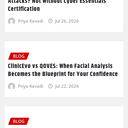
Attacks? Not Without Cyber Essentials
Certification
Priya Kavadi
Jul 26, 2026
BLOG
ClinicEvo vs QOVES: When Facial Analysis
Becomes the Blueprint for Your Confidence
Priya Kavadi
Jul 22, 2026
BLOG