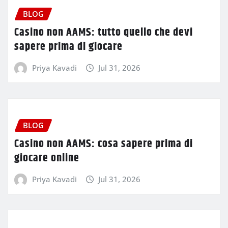
BLOG
Casino non AAMS: tutto quello che devi
sapere prima di giocare
Priya Kavadi
Jul 31, 2026
BLOG
Casino non AAMS: cosa sapere prima di
giocare online
Priya Kavadi
Jul 31, 2026