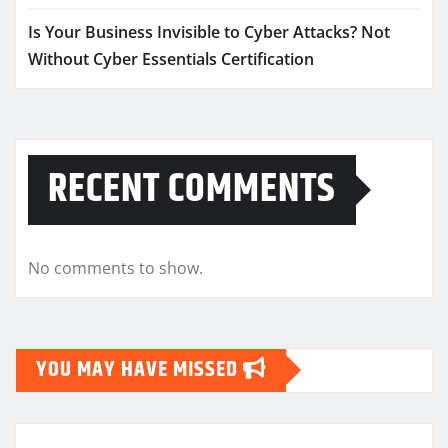
Is Your Business Invisible to Cyber Attacks? Not
Without Cyber Essentials Certification
RECENT COMMENTS
No comments to show.
YOU MAY HAVE MISSED