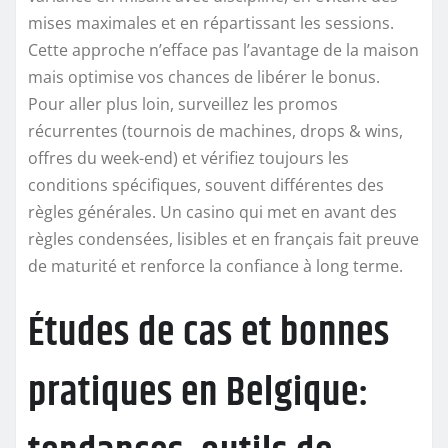
mises maximales et en répartissant les sessions.
Cette approche n’efface pas l’avantage de la maison
mais optimise vos chances de libérer le bonus.
Pour aller plus loin, surveillez les promos
récurrentes (tournois de machines, drops & wins,
offres du week-end) et vérifiez toujours les
conditions spécifiques, souvent différentes des
règles générales. Un casino qui met en avant des
règles condensées, lisibles et en français fait preuve
de maturité et renforce la confiance à long terme.
Études de cas et bonnes
pratiques en Belgique: