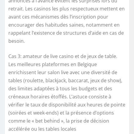
annoncés à l’avance évitent les surprises lors du
retrait. Les casinos les plus respectueux mettent en
avant ces mécanismes dès l’inscription pour
encourager des habitudes saines, notamment en
rappelant l’existence de structures d’aide en cas de
besoin.
Cas 3: amateur de live casino et de jeux de table.
Les meilleures plateformes en Belgique
enrichissent leur salon live avec une diversité de
tables (roulette, blackjack, baccarat, jeux de show),
des limites adaptées à tous les budgets et des
créneaux horaires étoffés. L’astuce consiste à
vérifier le taux de disponibilité aux heures de pointe
(soirées et week-ends) et la présence d’options
comme le « bet behind », la prise de décision
accélérée ou les tables locales