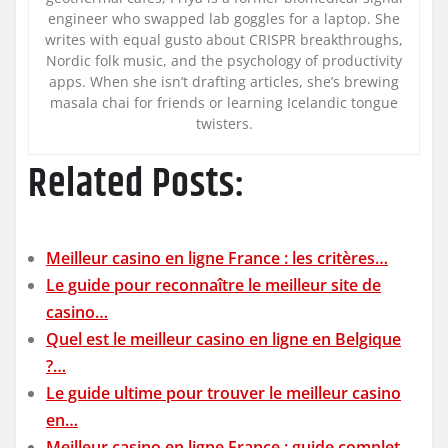
engineer who swapped lab goggles for a laptop. She
writes with equal gusto about CRISPR breakthroughs,
Nordic folk music, and the psychology of productivity
apps. When she isn’t drafting articles, she’s brewing
masala chai for friends or learning Icelandic tongue
twisters.
Related Posts:
Meilleur casino en ligne France : les critères…
Le guide pour reconnaître le meilleur site de
casino…
Quel est le meilleur casino en ligne en Belgique
?…
Le guide ultime pour trouver le meilleur casino
en…
Meilleur casino en ligne France : guide complet