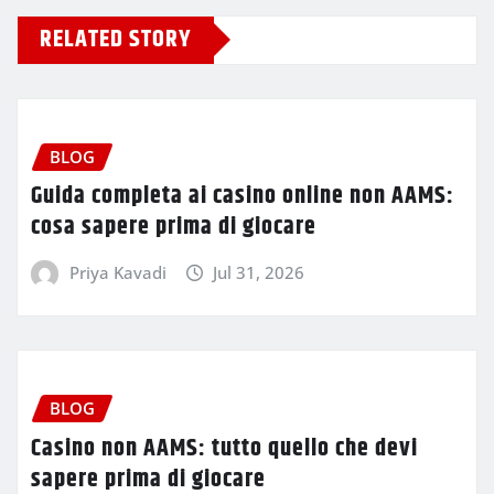
RELATED STORY
BLOG
Guida completa ai casino online non AAMS:
cosa sapere prima di giocare
Priya Kavadi
Jul 31, 2026
BLOG
Casino non AAMS: tutto quello che devi
sapere prima di giocare