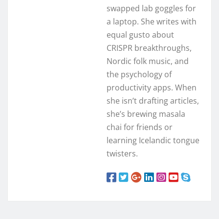
swapped lab goggles for
a laptop. She writes with
equal gusto about
CRISPR breakthroughs,
Nordic folk music, and
the psychology of
productivity apps. When
she isn’t drafting articles,
she’s brewing masala
chai for friends or
learning Icelandic tongue
twisters.