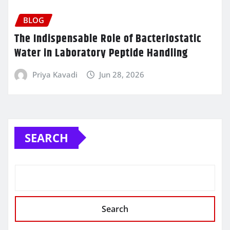
BLOG
The Indispensable Role of Bacteriostatic
Water in Laboratory Peptide Handling
Priya Kavadi
Jun 28, 2026
SEARCH
Search