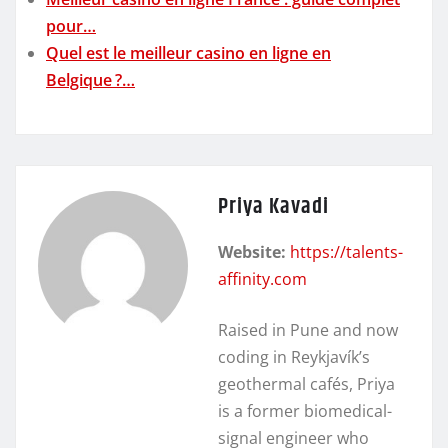
pour…
Quel est le meilleur casino en ligne en
Belgique ?…
Priya Kavadi
Website:
https://talents-
affinity.com
Raised in Pune and now
coding in Reykjavík’s
geothermal cafés, Priya
is a former biomedical-
signal engineer who