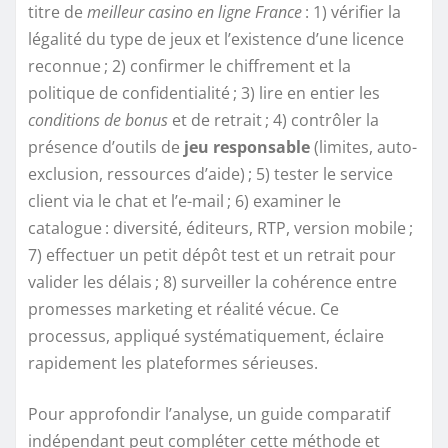
titre de
meilleur casino en ligne France
: 1) vérifier la
légalité du type de jeux et l’existence d’une licence
reconnue ; 2) confirmer le chiffrement et la
politique de confidentialité ; 3) lire en entier les
conditions de bonus
et de retrait ; 4) contrôler la
présence d’outils de
jeu responsable
(limites, auto-
exclusion, ressources d’aide) ; 5) tester le service
client via le chat et l’e-mail ; 6) examiner le
catalogue : diversité, éditeurs, RTP, version mobile ;
7) effectuer un petit dépôt test et un retrait pour
valider les délais ; 8) surveiller la cohérence entre
promesses marketing et réalité vécue. Ce
processus, appliqué systématiquement, éclaire
rapidement les plateformes sérieuses.
Pour approfondir l’analyse, un guide comparatif
indépendant peut compléter cette méthode et