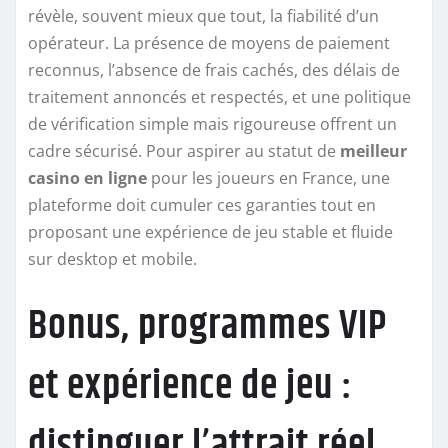
révèle, souvent mieux que tout, la fiabilité d’un
opérateur. La présence de moyens de paiement
reconnus, l’absence de frais cachés, des délais de
traitement annoncés et respectés, et une politique
de vérification simple mais rigoureuse offrent un
cadre sécurisé. Pour aspirer au statut de
meilleur
casino en ligne
pour les joueurs en France, une
plateforme doit cumuler ces garanties tout en
proposant une expérience de jeu stable et fluide
sur desktop et mobile.
Bonus, programmes VIP
et expérience de jeu :
distinguer l’attrait réel