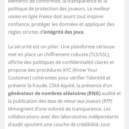
éléments de conformité, la transparence et la
politique de protection des joueurs. Le
meilleur
casino en ligne France
doit avant tout inspirer
confiance, protéger les données et appliquer des
règles strictes d’
intégrité des jeux
.
La sécurité est un pilier. Une plateforme sérieuse
met en place un chiffrement robuste (TLS/SSL),
affiche des politiques de confidentialité claires et
propose des procédures KYC (Know Your
Customer) cohérentes pour vérifier l’identité et
prévenir la fraude. Côté équité, la présence d’un
générateur de nombres aléatoires (RNG)
audité et
la publication des
taux de retour aux joueurs (RTP)
témoignent d’une volonté de transparence. Les
collaborations avec des laboratoires indépendants
d’audit ajoutent une couche de crédibilité, tout