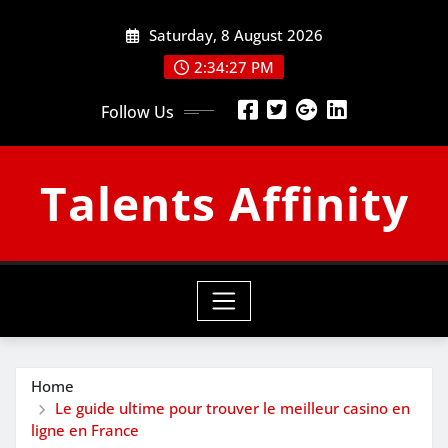
Skip
Saturday, 8 August 2026
to
content
2:34:28 PM
Follow Us
Talents Affinity
Home
Le guide ultime pour trouver le meilleur casino en
ligne en France