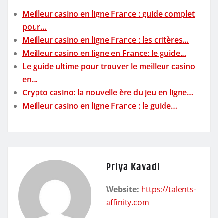
Meilleur casino en ligne France : guide complet
pour…
Meilleur casino en ligne France : les critères…
Meilleur casino en ligne en France: le guide…
Le guide ultime pour trouver le meilleur casino
en…
Crypto casino: la nouvelle ère du jeu en ligne…
Meilleur casino en ligne France : le guide…
Priya Kavadi
Website:
https://talents-
affinity.com