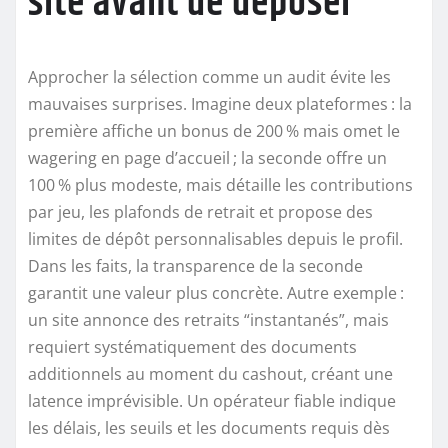
site avant de déposer
Approcher la sélection comme un audit évite les
mauvaises surprises. Imagine deux plateformes : la
première affiche un bonus de 200 % mais omet le
wagering en page d’accueil ; la seconde offre un
100 % plus modeste, mais détaille les contributions
par jeu, les plafonds de retrait et propose des
limites de dépôt personnalisables depuis le profil.
Dans les faits, la transparence de la seconde
garantit une valeur plus concrète. Autre exemple :
un site annonce des retraits “instantanés”, mais
requiert systématiquement des documents
additionnels au moment du cashout, créant une
latence imprévisible. Un opérateur fiable indique
les délais, les seuils et les documents requis dès