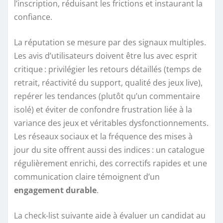
l’inscription, réduisant les frictions et instaurant la
confiance.
La réputation se mesure par des signaux multiples.
Les avis d’utilisateurs doivent être lus avec esprit
critique : privilégier les retours détaillés (temps de
retrait, réactivité du support, qualité des jeux live),
repérer les tendances (plutôt qu’un commentaire
isolé) et éviter de confondre frustration liée à la
variance des jeux et véritables dysfonctionnements.
Les réseaux sociaux et la fréquence des mises à
jour du site offrent aussi des indices : un catalogue
régulièrement enrichi, des correctifs rapides et une
communication claire témoignent d’un
engagement durable
.
La check-list suivante aide à évaluer un candidat au