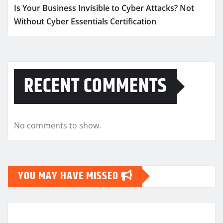
Is Your Business Invisible to Cyber Attacks? Not
Without Cyber Essentials Certification
RECENT COMMENTS
No comments to show.
YOU MAY HAVE MISSED