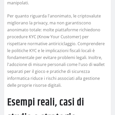
manipolati.
Per quanto riguarda l'anonimato, le criptovalute
migliorano la privacy, ma non garantiscono
anonimato totale: molte piattaforme richiedono
procedure KYC (Know Your Customer) per
rispettare normative antiriciclaggio. Comprendere
le politiche KYC e le implicazioni fiscali locali è
fondamentale per evitare problemi legali. Inoltre,
l'adozione di misure personali come l'uso di wallet
separati per il gioco e pratiche di sicurezza
informatica riduce i rischi associati alla gestione
delle proprie risorse digitali.
Esempi reali, casi di