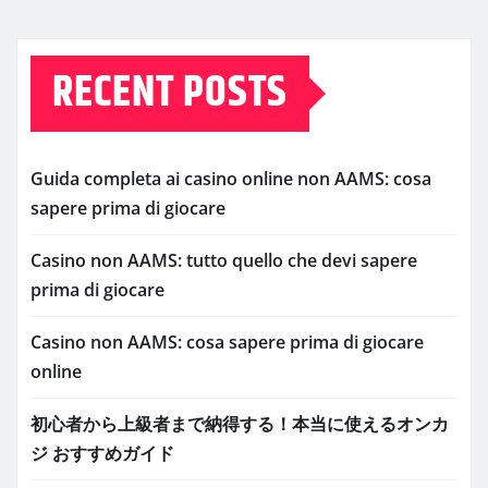
RECENT POSTS
Guida completa ai casino online non AAMS: cosa
sapere prima di giocare
Casino non AAMS: tutto quello che devi sapere
prima di giocare
Casino non AAMS: cosa sapere prima di giocare
online
初心者から上級者まで納得する！本当に使えるオンカ
ジ おすすめガイド