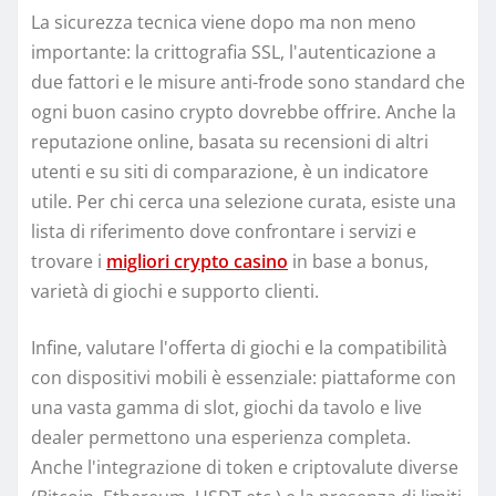
La sicurezza tecnica viene dopo ma non meno
importante: la crittografia SSL, l'autenticazione a
due fattori e le misure anti-frode sono standard che
ogni buon casino crypto dovrebbe offrire. Anche la
reputazione online, basata su recensioni di altri
utenti e su siti di comparazione, è un indicatore
utile. Per chi cerca una selezione curata, esiste una
lista di riferimento dove confrontare i servizi e
trovare i
migliori crypto casino
in base a bonus,
varietà di giochi e supporto clienti.
Infine, valutare l'offerta di giochi e la compatibilità
con dispositivi mobili è essenziale: piattaforme con
una vasta gamma di slot, giochi da tavolo e live
dealer permettono una esperienza completa.
Anche l'integrazione di token e criptovalute diverse