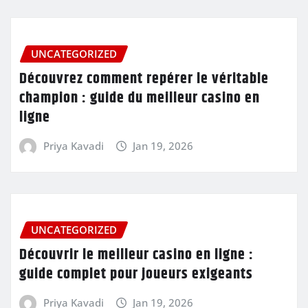
UNCATEGORIZED
Découvrez comment repérer le véritable
champion : guide du meilleur casino en
ligne
Priya Kavadi
Jan 19, 2026
UNCATEGORIZED
Découvrir le meilleur casino en ligne :
guide complet pour joueurs exigeants
Priya Kavadi
Jan 19, 2026