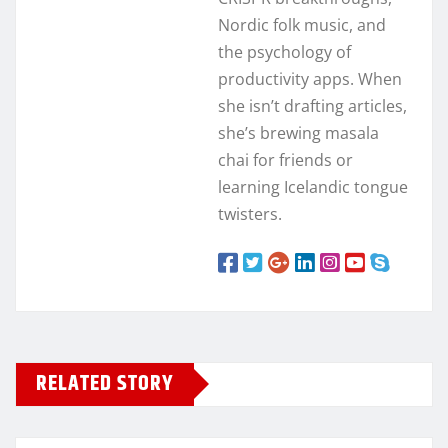
Nordic folk music, and
the psychology of
productivity apps. When
she isn’t drafting articles,
she’s brewing masala
chai for friends or
learning Icelandic tongue
twisters.
RELATED STORY