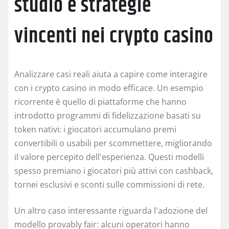
studio e strategie
vincenti nei crypto casino
Analizzare casi reali aiuta a capire come interagire
con i crypto casino in modo efficace. Un esempio
ricorrente è quello di piattaforme che hanno
introdotto programmi di fidelizzazione basati su
token nativi: i giocatori accumulano premi
convertibili o usabili per scommettere, migliorando
il valore percepito dell'esperienza. Questi modelli
spesso premiano i giocatori più attivi con cashback,
tornei esclusivi e sconti sulle commissioni di rete.
Un altro caso interessante riguarda l'adozione del
modello provably fair: alcuni operatori hanno