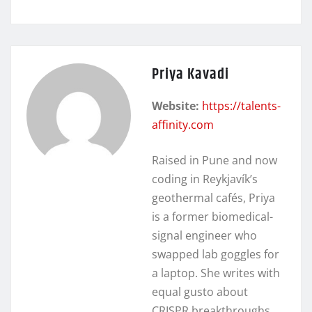
Priya Kavadi
Website:
https://talents-
affinity.com
Raised in Pune and now
coding in Reykjavík’s
geothermal cafés, Priya
is a former biomedical-
signal engineer who
swapped lab goggles for
a laptop. She writes with
equal gusto about
CRISPR breakthroughs,