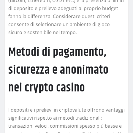
(Bitcoin, Ethereum, USDT etc.) e la presenza di limiti
di deposito e prelievo adeguati al proprio budget
fanno la differenza. Considerare questi criteri
consente di selezionare un ambiente di gioco
sicuro e sostenibile nel tempo.
Metodi di pagamento,
sicurezza e anonimato
nei crypto casino
I depositi e i prelievi in criptovalute offrono vantaggi
significativi rispetto ai metodi tradizionali:
transazioni veloci, commissioni spesso più basse e