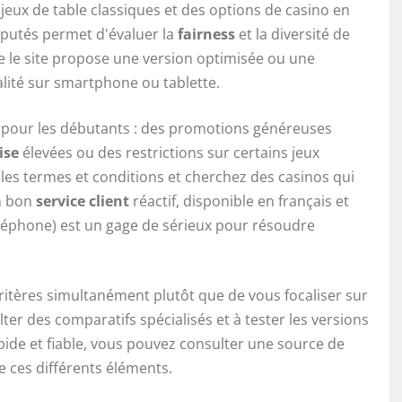
 jeux de table classiques et des options de casino en
 réputés permet d'évaluer la
fairness
et la diversité de
que le site propose une version optimisée ou une
alité sur smartphone ou tablette.
 pour les débutants : des promotions généreuses
ise
élevées ou des restrictions sur certains jeux
 les termes et conditions et cherchez des casinos qui
un bon
service client
réactif, disponible en français et
téléphone) est un gage de sérieux pour résoudre
ritères simultanément plutôt que de vous focaliser sur
er des comparatifs spécialisés et à tester les versions
ide et fiable, vous pouvez consulter une source de
 ces différents éléments.