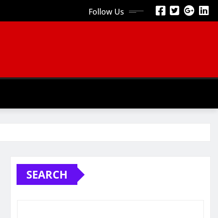
Follow Us
SEARCH