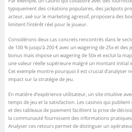
Par exemple, un casino qui collabore avec des fourni
typiquement des créations populaires, des jackpots prog
acteur, axé sur le marketing agressif, proposera des bo
limitent l’intérêt réel pour le joueur.
Considérons deux cas concrets rencontrés dans le sect
de 100 % jusqu’à 200 € avec un wagering de 25x et des je
bonus mais impose un wagering de 50x et exclut la majo
une valeur réelle supérieure malgré un montant initial in
Cet exemple montre pourquoi il est crucial d’analyser
impact sur la stratégie de jeu.
En matière d’expérience utilisateur, un site intuitive ave
temps de jeu et la satisfaction. Les casinos qui publient
et des tableaux de paiement facilitent la prise de décisi
la communauté fournissent des informations pratiques s
Analyser ces retours permet de distinguer un opérateu