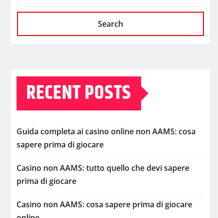
Search
RECENT POSTS
Guida completa ai casino online non AAMS: cosa
sapere prima di giocare
Casino non AAMS: tutto quello che devi sapere
prima di giocare
Casino non AAMS: cosa sapere prima di giocare
online