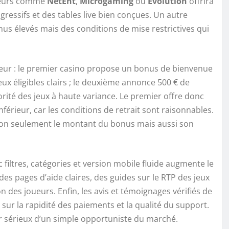
sseurs comme
NetEnt
,
Microgaming
ou
Evolution
offrira
ressifs et des tables live bien conçues. Un autre
nus élevés mais des conditions de mise restrictives qui
eur : le premier casino propose un bonus de bienvenue
ux éligibles clairs ; le deuxième annonce 500 € de
rité des jeux à haute variance. Le premier offre donc
férieur, car les conditions de retrait sont raisonnables.
 non seulement le montant du bonus mais aussi son
c filtres, catégories et version mobile fluide augmente le
 des pages d’aide claires, des guides sur le RTP des jeux
on des joueurs. Enfin, les avis et témoignages vérifiés de
ur la rapidité des paiements et la qualité du support.
r sérieux d’un simple opportuniste du marché.