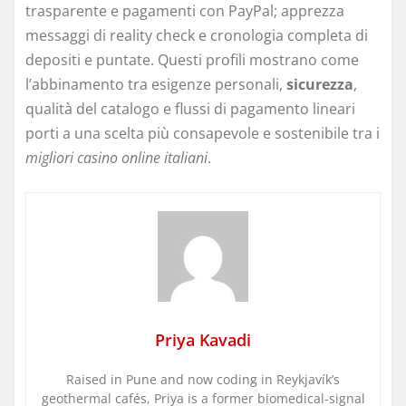
trasparente e pagamenti con PayPal; apprezza
messaggi di reality check e cronologia completa di
depositi e puntate. Questi profili mostrano come
l’abbinamento tra esigenze personali,
sicurezza
,
qualità del catalogo e flussi di pagamento lineari
porti a una scelta più consapevole e sostenibile tra i
migliori casino online italiani
.
Priya Kavadi
Raised in Pune and now coding in Reykjavík’s
geothermal cafés, Priya is a former biomedical-signal