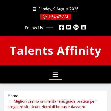
Skip
Sunday, 9 August 2026
to
content
1:54:48 AM
Follow Us
Talents Affinity
Home
Migliori casino online italiani: guida pratica per
scegliere siti sicuri, ricchi di bonus e davvero