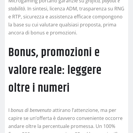
Microgaming portano garanzie su
grafica, payout e
stabilità
. In sintesi, licenza ADM, trasparenza su RNG
e RTP, sicurezza e assistenza efficace compongono
la base su cui valutare qualsiasi proposta, prima
ancora di bonus e promozioni.
Bonus, promozioni e
valore reale: leggere
oltre i numeri
I
bonus di benvenuto
attirano l’attenzione, ma per
capire se un’offerta è davvero conveniente occorre
andare oltre la percentuale promessa. Un 100%