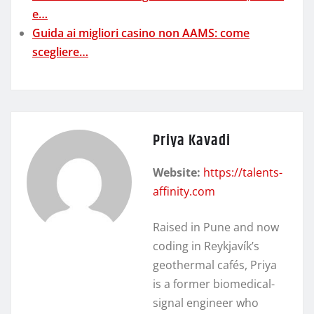
e…
Guida ai migliori casino non AAMS: come
scegliere…
Priya Kavadi
Website:
https://talents-
affinity.com
Raised in Pune and now
coding in Reykjavík’s
geothermal cafés, Priya
is a former biomedical-
signal engineer who