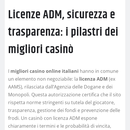
Licenze ADM, sicurezza e
trasparenza: i pilastri dei
migliori casinò
I
migliori casino online italiani
hanno in comune
un elemento non negoziabile: la
licenza ADM
(ex
AAMS), rilasciata dall’Agenzia delle Dogane e dei
Monopoli. Questa autorizzazione certifica che il sito
rispetta norme stringenti su tutela del giocatore,
trasparenza, gestione dei fondi e prevenzione delle
frodi. Un casinò con licenza ADM espone
chiaramente i termini e le probabilità di vincita,