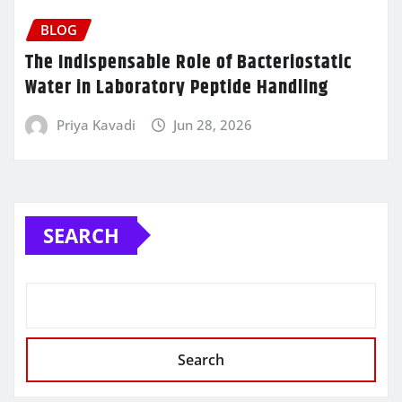
BLOG
The Indispensable Role of Bacteriostatic
Water in Laboratory Peptide Handling
Priya Kavadi
Jun 28, 2026
SEARCH
Search