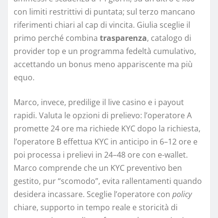
con limiti restrittivi di puntata; sul terzo mancano
riferimenti chiari al cap di vincita. Giulia sceglie il
primo perché combina
trasparenza
, catalogo di
provider top e un programma fedeltà cumulativo,
accettando un bonus meno appariscente ma più
equo.
Marco, invece, predilige il live casino e i payout
rapidi. Valuta le opzioni di prelievo: l’operatore A
promette 24 ore ma richiede KYC dopo la richiesta,
l’operatore B effettua KYC in anticipo in 6–12 ore e
poi processa i prelievi in 24–48 ore con e-wallet.
Marco comprende che un KYC preventivo ben
gestito, pur “scomodo”, evita rallentamenti quando
desidera incassare. Sceglie l’operatore con
policy
chiare, supporto in tempo reale e storicità di