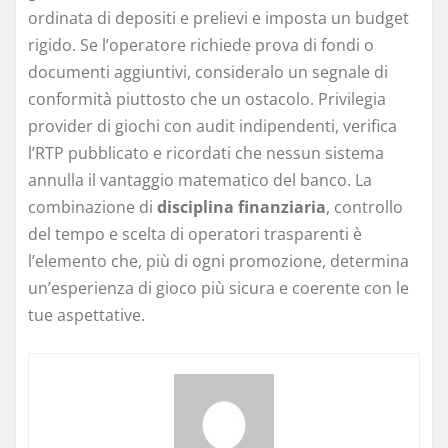
ordinata di depositi e prelievi e imposta un budget
rigido. Se l’operatore richiede prova di fondi o
documenti aggiuntivi, consideralo un segnale di
conformità piuttosto che un ostacolo. Privilegia
provider di giochi con audit indipendenti, verifica
l’RTP pubblicato e ricordati che nessun sistema
annulla il vantaggio matematico del banco. La
combinazione di
disciplina finanziaria
, controllo
del tempo e scelta di operatori trasparenti è
l’elemento che, più di ogni promozione, determina
un’esperienza di gioco più sicura e coerente con le
tue aspettative.