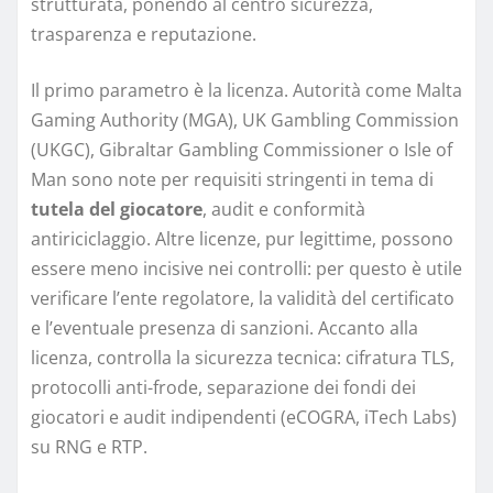
strutturata, ponendo al centro sicurezza,
trasparenza e reputazione.
Il primo parametro è la licenza. Autorità come Malta
Gaming Authority (MGA), UK Gambling Commission
(UKGC), Gibraltar Gambling Commissioner o Isle of
Man sono note per requisiti stringenti in tema di
tutela del giocatore
, audit e conformità
antiriciclaggio. Altre licenze, pur legittime, possono
essere meno incisive nei controlli: per questo è utile
verificare l’ente regolatore, la validità del certificato
e l’eventuale presenza di sanzioni. Accanto alla
licenza, controlla la sicurezza tecnica: cifratura TLS,
protocolli anti-frode, separazione dei fondi dei
giocatori e audit indipendenti (eCOGRA, iTech Labs)
su RNG e RTP.