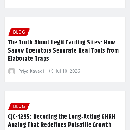
BLOG
The Truth About Legit Carding Sites: How
Savvy Operators Separate Real Tools from
Elaborate Traps
Priya Kavadi
Jul 10, 2026
BLOG
CJC-1295: Decoding the Long‑Acting GHRH
Analog That Redefines Pulsatile Growth