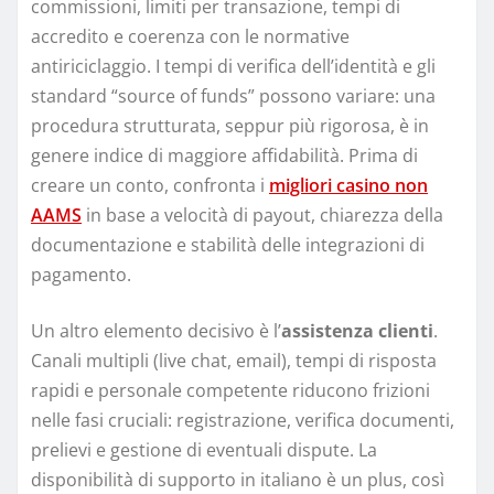
commissioni, limiti per transazione, tempi di
accredito e coerenza con le normative
antiriciclaggio. I tempi di verifica dell’identità e gli
standard “source of funds” possono variare: una
procedura strutturata, seppur più rigorosa, è in
genere indice di maggiore affidabilità. Prima di
creare un conto, confronta i
migliori casino non
AAMS
in base a velocità di payout, chiarezza della
documentazione e stabilità delle integrazioni di
pagamento.
Un altro elemento decisivo è l’
assistenza clienti
.
Canali multipli (live chat, email), tempi di risposta
rapidi e personale competente riducono frizioni
nelle fasi cruciali: registrazione, verifica documenti,
prelievi e gestione di eventuali dispute. La
disponibilità di supporto in italiano è un plus, così