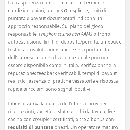
La trasparenza è un altro pilastro. Termini e
condizioni chiari, policy KYC esplicite, limiti di
puntata e payout documentati indicano un
approccio responsabile. Sul piano del gioco
responsabile, i
migliori casino non AAMS
offrono
autoesclusione, limiti di deposito/perdita, timeout e
test di autovalutazione, anche se la portabilità
dell’autoesclusione a livello nazionale può non
essere disponibile come in Italia. Verifica anche la
reputazione: feedback verificabili, tempi di payout
realistici, assenza di pratiche vessatorie e risposta
rapida ai reclami sono segnali positivi.
Infine, osserva la qualità dell’offerta: provider
riconosciuti, varietà di slot e giochi da tavolo, live
casino con croupier certificati, oltre a bonus con
requisiti di puntata
onesti. Un operatore maturo