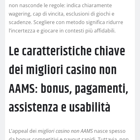
non nasconde le regole: indica chiaramente
wagering, cap di vincita, esclusioni di giochi e
scadenze. Scegliere con metodo significa ridurre
l’incertezza e giocare in contesti più affidabili.
Le caratteristiche chiave
dei migliori casino non
AAMS: bonus, pagamenti,
assistenza e usabilità
L’appeal dei
migliori casino non AAMS
nasce spesso
da bonus competitivi e payout rapidi. Tuttavia, non