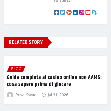
twisters.
RELATED STORY
BLOG
Guida completa ai casino online non AAMS:
cosa sapere prima di giocare
Priya Kavadi
Jul 31, 2026