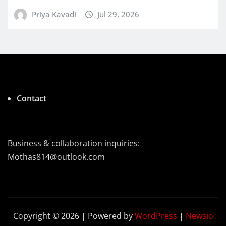
Priya Kavadi
Jul 29, 2026
Contact
Business & collaboration inquiries:
Mothas814@outlook.com
Copyright © 2026 | Powered by
WordPress
|
Newsio