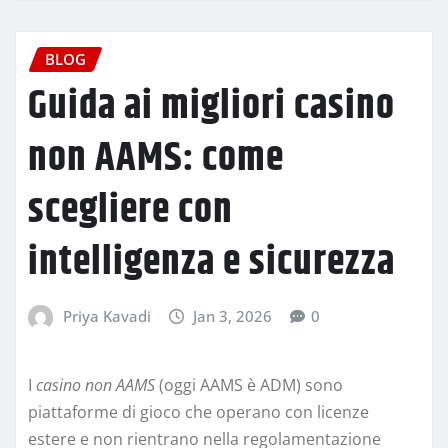
BLOG
Guida ai migliori casino
non AAMS: come
scegliere con
intelligenza e sicurezza
Priya Kavadi
Jan 3, 2026
0
I
casino non AAMS
(oggi AAMS è ADM) sono
piattaforme di gioco che operano con licenze
estere e non rientrano nella regolamentazione