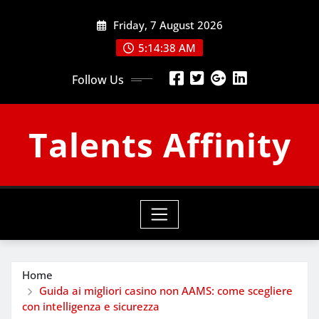
Skip
Friday, 7 August 2026
to
content
5:14:39 AM
Follow Us
Talents Affinity
Home
Guida ai migliori casino non AAMS: come scegliere
con intelligenza e sicurezza