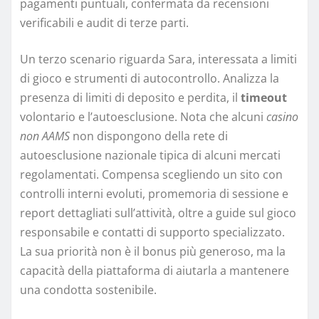
pagamenti puntuali, confermata da recensioni
verificabili e audit di terze parti.
Un terzo scenario riguarda Sara, interessata a limiti
di gioco e strumenti di autocontrollo. Analizza la
presenza di limiti di deposito e perdita, il
timeout
volontario e l’autoesclusione. Nota che alcuni
casino
non AAMS
non dispongono della rete di
autoesclusione nazionale tipica di alcuni mercati
regolamentati. Compensa scegliendo un sito con
controlli interni evoluti, promemoria di sessione e
report dettagliati sull’attività, oltre a guide sul gioco
responsabile e contatti di supporto specializzato.
La sua priorità non è il bonus più generoso, ma la
capacità della piattaforma di aiutarla a mantenere
una condotta sostenibile.