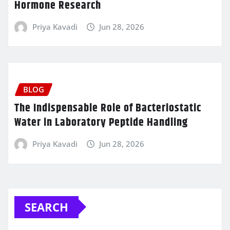
Hormone Research
Priya Kavadi
Jun 28, 2026
BLOG
The Indispensable Role of Bacteriostatic
Water in Laboratory Peptide Handling
Priya Kavadi
Jun 28, 2026
SEARCH