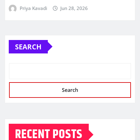
Priya Kavadi
Jun 28, 2026
SEARCH
Search
RECENT POSTS