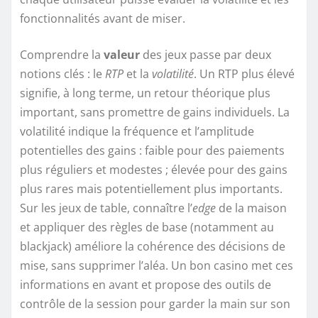
fonctionnalités avant de miser.
Comprendre la
valeur
des jeux passe par deux
notions clés : le
RTP
et la
volatilité
. Un RTP plus élevé
signifie, à long terme, un retour théorique plus
important, sans promettre de gains individuels. La
volatilité indique la fréquence et l’amplitude
potentielles des gains : faible pour des paiements
plus réguliers et modestes ; élevée pour des gains
plus rares mais potentiellement plus importants.
Sur les jeux de table, connaître l’
edge
de la maison
et appliquer des règles de base (notamment au
blackjack) améliore la cohérence des décisions de
mise, sans supprimer l’aléa. Un bon casino met ces
informations en avant et propose des outils de
contrôle de la session pour garder la main sur son