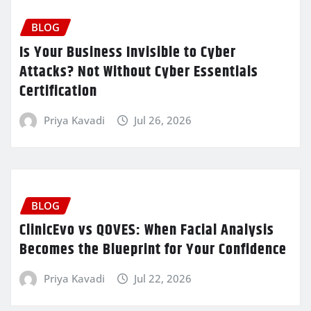
BLOG
Is Your Business Invisible to Cyber
Attacks? Not Without Cyber Essentials
Certification
Priya Kavadi
Jul 26, 2026
BLOG
ClinicEvo vs QOVES: When Facial Analysis
Becomes the Blueprint for Your Confidence
Priya Kavadi
Jul 22, 2026