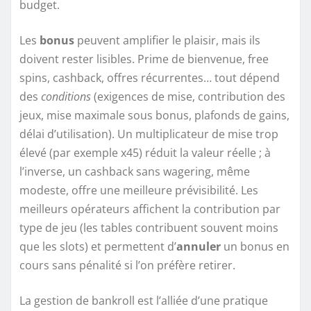
budget.
Les
bonus
peuvent amplifier le plaisir, mais ils
doivent rester lisibles. Prime de bienvenue, free
spins, cashback, offres récurrentes… tout dépend
des
conditions
(exigences de mise, contribution des
jeux, mise maximale sous bonus, plafonds de gains,
délai d’utilisation). Un multiplicateur de mise trop
élevé (par exemple x45) réduit la valeur réelle ; à
l’inverse, un cashback sans wagering, même
modeste, offre une meilleure prévisibilité. Les
meilleurs opérateurs affichent la contribution par
type de jeu (les tables contribuent souvent moins
que les slots) et permettent d’
annuler
un bonus en
cours sans pénalité si l’on préfère retirer.
La gestion de bankroll est l’alliée d’une pratique