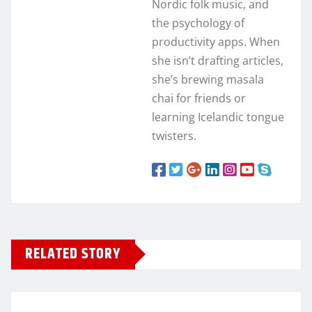
Nordic folk music, and
the psychology of
productivity apps. When
she isn’t drafting articles,
she’s brewing masala
chai for friends or
learning Icelandic tongue
twisters.
RELATED STORY