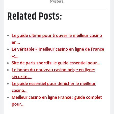
twisters.
Related Posts:
Le guide ultime pour trouver le meilleur casino
en…
Le véritable « meilleur casino en ligne de France
»:…
Site de paris sportifs: le guide essentiel pour…
Le boom du nouveau casino belge en ligne:
sécurité,…
Le guide essentiel pour dénicher le meilleur
casino…
Meilleur casino en ligne France : guide complet
pour…