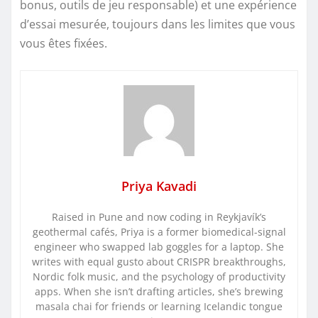
bonus, outils de jeu responsable) et une expérience
d’essai mesurée, toujours dans les limites que vous
vous êtes fixées.
Priya Kavadi
Raised in Pune and now coding in Reykjavík’s
geothermal cafés, Priya is a former biomedical-signal
engineer who swapped lab goggles for a laptop. She
writes with equal gusto about CRISPR breakthroughs,
Nordic folk music, and the psychology of productivity
apps. When she isn’t drafting articles, she’s brewing
masala chai for friends or learning Icelandic tongue