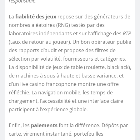
responsable
.
La
fiabilité des jeux
repose sur des générateurs de
nombres aléatoires (RNG) testés par des
laboratoires indépendants et sur l’affichage des
RTP
(taux de retour au joueur). Un bon opérateur publie
des rapports d’audit et propose des filtres de
sélection par volatilité, fournisseurs et catégories.
La disponibilité de jeux de table (roulette, blackjack),
de machines à sous à haute et basse variance, et
d’un live casino francophone montre une offre
réfléchie. La navigation mobile, les temps de
chargement, l’accessibilité et une interface claire
participent à l’expérience globale.
Enfin, les
paiements
font la différence. Dépôts par
carte, virement instantané, portefeuilles