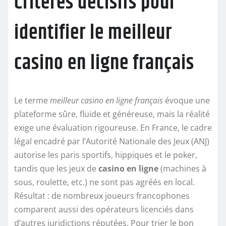
Critères décisifs pour
identifier le meilleur
casino en ligne français
Le terme
meilleur casino en ligne français
évoque une
plateforme sûre, fluide et généreuse, mais la réalité
exige une évaluation rigoureuse. En France, le cadre
légal encadré par l’Autorité Nationale des Jeux (ANJ)
autorise les paris sportifs, hippiques et le poker,
tandis que les jeux de
casino en ligne
(machines à
sous, roulette, etc.) ne sont pas agréés en local.
Résultat : de nombreux joueurs francophones
comparent aussi des opérateurs licenciés dans
d’autres juridictions réputées. Pour trier le bon