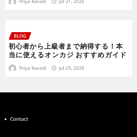
Priya Kavadi
Jul 31, 2026
BLOG
初心者から上級者まで納得する！本
当に使えるオンカジ おすすめガイド
Priya Kavadi
Jul 29, 2026
Contact