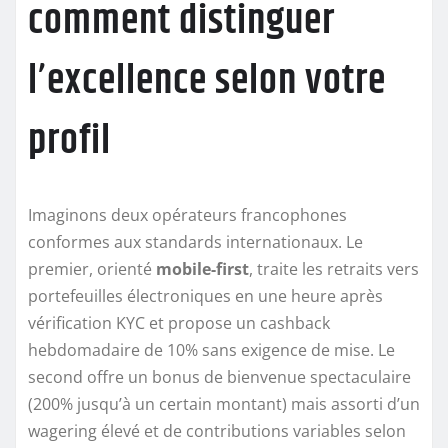
comment distinguer
l’excellence selon votre
profil
Imaginons deux opérateurs francophones
conformes aux standards internationaux. Le
premier, orienté
mobile-first
, traite les retraits vers
portefeuilles électroniques en une heure après
vérification KYC et propose un cashback
hebdomadaire de 10% sans exigence de mise. Le
second offre un bonus de bienvenue spectaculaire
(200% jusqu’à un certain montant) mais assorti d’un
wagering élevé et de contributions variables selon