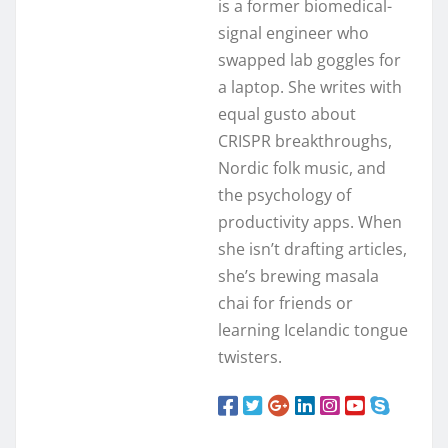
is a former biomedical-
signal engineer who
swapped lab goggles for
a laptop. She writes with
equal gusto about
CRISPR breakthroughs,
Nordic folk music, and
the psychology of
productivity apps. When
she isn’t drafting articles,
she’s brewing masala
chai for friends or
learning Icelandic tongue
twisters.