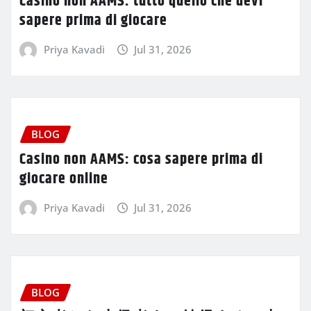
Casino non AAMS: tutto quello che devi
sapere prima di giocare
Priya Kavadi
Jul 31, 2026
BLOG
Casino non AAMS: cosa sapere prima di
giocare online
Priya Kavadi
Jul 31, 2026
BLOG