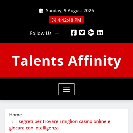
Skip
Sunday, 9 August 2026
to
content
4:42:49 PM
Follow Us
Talents Affinity
Home
I segreti per trovare i migliori casino online e
giocare con intelligenza