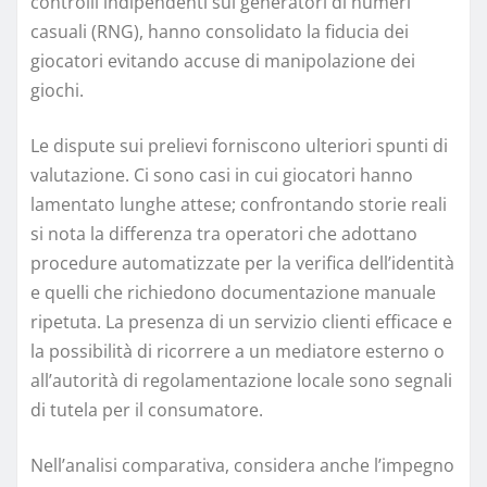
controlli indipendenti sui generatori di numeri
casuali (RNG), hanno consolidato la fiducia dei
giocatori evitando accuse di manipolazione dei
giochi.
Le dispute sui prelievi forniscono ulteriori spunti di
valutazione. Ci sono casi in cui giocatori hanno
lamentato lunghe attese; confrontando storie reali
si nota la differenza tra operatori che adottano
procedure automatizzate per la verifica dell’identità
e quelli che richiedono documentazione manuale
ripetuta. La presenza di un servizio clienti efficace e
la possibilità di ricorrere a un mediatore esterno o
all’autorità di regolamentazione locale sono segnali
di tutela per il consumatore.
Nell’analisi comparativa, considera anche l’impegno