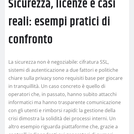
Sicurezza, licenze e casi
reali: esempi pratici di
confronto
La sicurezza non è negoziabile: cifratura SSL,
sistemi di autenticazione a due fattori e politiche
chiare sulla privacy sono requisiti base per giocare
in tranquillità. Un caso concreto è quello di
operatori che, in passato, hanno subito attacchi
informatici ma hanno trasparente comunicazione
con gli utenti e rimborsi rapidi: la gestione della
crisi dimostra la solidità dei processi interni. Un
altro esempio riguarda piattaforme che, grazie a