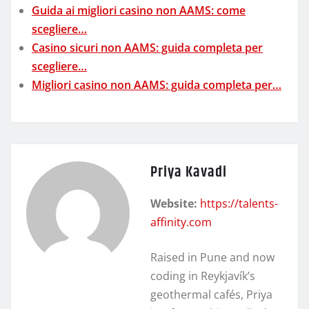
Guida ai migliori casino non AAMS: come
scegliere…
Casino sicuri non AAMS: guida completa per
scegliere…
Migliori casino non AAMS: guida completa per…
Priya Kavadi
Website:
https://talents-
affinity.com
Raised in Pune and now
coding in Reykjavík’s
geothermal cafés, Priya