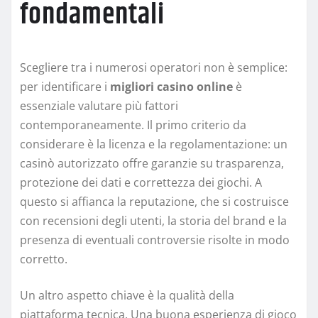
fondamentali
Scegliere tra i numerosi operatori non è semplice:
per identificare i
migliori casino online
è
essenziale valutare più fattori
contemporaneamente. Il primo criterio da
considerare è la licenza e la regolamentazione: un
casinò autorizzato offre garanzie su trasparenza,
protezione dei dati e correttezza dei giochi. A
questo si affianca la reputazione, che si costruisce
con recensioni degli utenti, la storia del brand e la
presenza di eventuali controversie risolte in modo
corretto.
Un altro aspetto chiave è la qualità della
piattaforma tecnica. Una buona esperienza di gioco