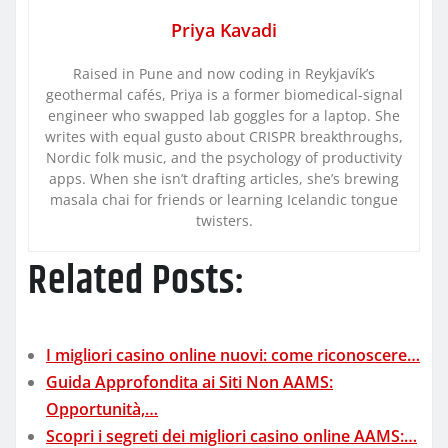
Priya Kavadi
Raised in Pune and now coding in Reykjavík’s
geothermal cafés, Priya is a former biomedical-signal
engineer who swapped lab goggles for a laptop. She
writes with equal gusto about CRISPR breakthroughs,
Nordic folk music, and the psychology of productivity
apps. When she isn’t drafting articles, she’s brewing
masala chai for friends or learning Icelandic tongue
twisters.
Related Posts:
I migliori casino online nuovi: come riconoscere…
Guida Approfondita ai Siti Non AAMS:
Opportunità,…
Scopri i segreti dei migliori casino online AAMS:…