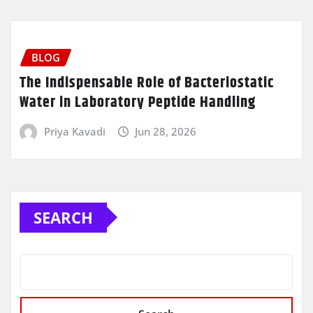
BLOG
The Indispensable Role of Bacteriostatic
Water in Laboratory Peptide Handling
Priya Kavadi
Jun 28, 2026
SEARCH