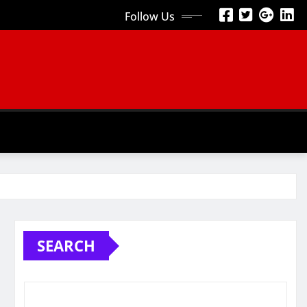
Follow Us
SEARCH