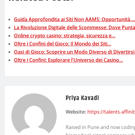
Guida Approfondita ai Siti Non AAMS: Opportunità,
La Rivoluzione Digitale delle Scommesse: Dove Punt
Online crypto casino: strategia, sicurezza e…
Oltre i Confini del Gioco: Il Mondo dei Siti…
Oasi di Gioco: Scoprire un Modo Diverso di Divertirsi
Oltre i Confini: Esplorare l'Universo dei Casino…
Priya Kavadi
Website:
https://talents-affin
Raised in Pune and now coding 