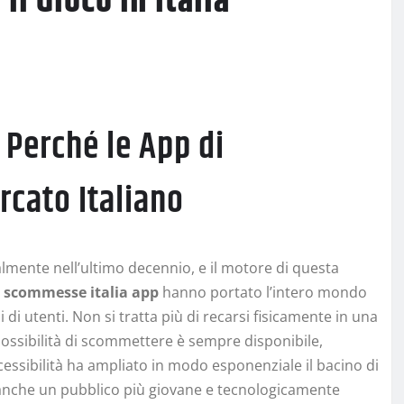
l Gioco in Italia
 Perché le App di
cato Italiano
lmente nell’ultimo decennio, e il motore di questa
e
scommesse italia app
hanno portato l’intero mondo
di utenti. Non si tratta più di recarsi fisicamente in una
 possibilità di scommettere è sempre disponibile,
sibilità ha ampliato in modo esponenziale il bacino di
a anche un pubblico più giovane e tecnologicamente