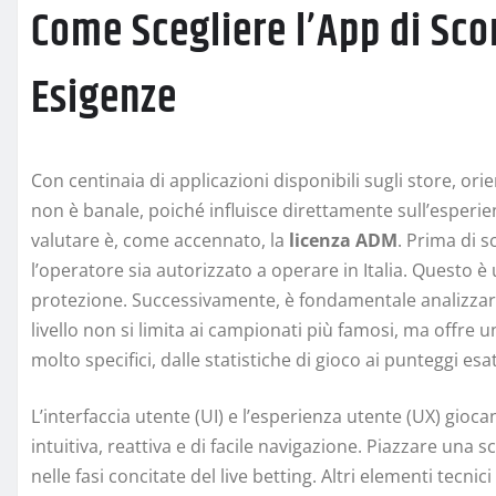
Come Scegliere l’App di Sc
Esigenze
Con centinaia di applicazioni disponibili sugli store, orie
non è banale, poiché influisce direttamente sull’esperienz
valutare è, come accennato, la
licenza ADM
. Prima di s
l’operatore sia autorizzato a operare in Italia. Questo 
protezione. Successivamente, è fondamentale analizzare
livello non si limita ai campionati più famosi, ma offre
molto specifici, dalle statistiche di gioco ai punteggi esat
L’interfaccia utente (UI) e l’esperienza utente (UX) gio
intuitiva, reattiva e di facile navigazione. Piazzare un
nelle fasi concitate del live betting. Altri elementi tecni