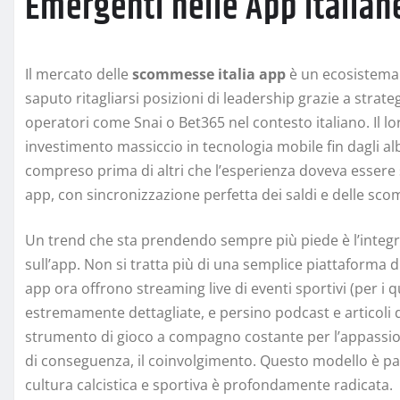
Emergenti nelle App Italian
Il mercato delle
scommesse italia app
è un ecosistema 
saputo ritagliarsi posizioni di leadership grazie a strat
operatori come Snai o Bet365 nel contesto italiano. Il l
investimento massiccio in tecnologia mobile fin dagli a
compreso prima di altri che l’esperienza doveva essere 
app, con sincronizzazione perfetta dei saldi e delle sco
Un trend che sta prendendo sempre più piede è l’integra
sull’app. Non si tratta più di una semplice piattaforma d
app ora offrono streaming live di eventi sportivi (per i 
estremamente dettagliate, e persino podcast e articoli 
strumento di gioco a compagno costante per l’appassi
di conseguenza, il coinvolgimento. Questo modello è part
cultura calcistica e sportiva è profondamente radicata.