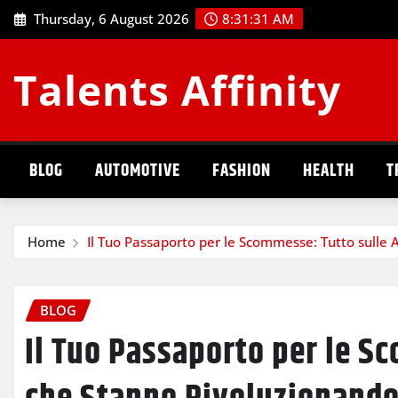
Skip
Thursday, 6 August 2026
8:31:32 AM
to
content
Talents Affinity
BLOG
AUTOMOTIVE
FASHION
HEALTH
T
Home
Il Tuo Passaporto per le Scommesse: Tutto sulle A
BLOG
Il Tuo Passaporto per le S