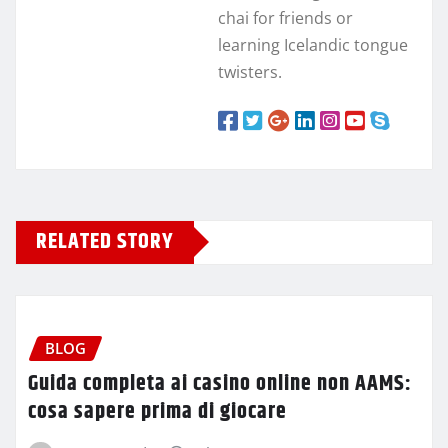
chai for friends or
learning Icelandic tongue
twisters.
RELATED STORY
BLOG
Guida completa ai casino online non AAMS:
cosa sapere prima di giocare