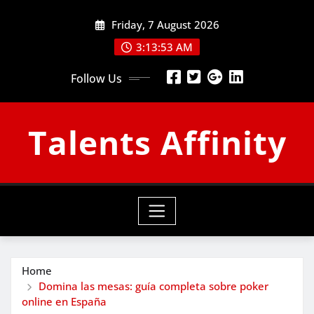
Skip
Friday, 7 August 2026
to
content
3:13:53 AM
Follow Us
Talents Affinity
Home
Domina las mesas: guía completa sobre poker
online en España