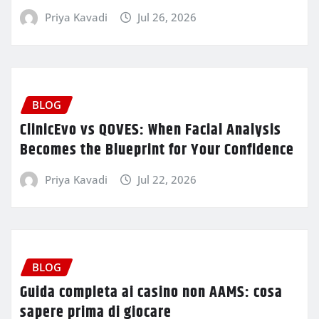
Priya Kavadi
Jul 26, 2026
BLOG
ClinicEvo vs QOVES: When Facial Analysis
Becomes the Blueprint for Your Confidence
Priya Kavadi
Jul 22, 2026
BLOG
Guida completa ai casino non AAMS: cosa
sapere prima di giocare