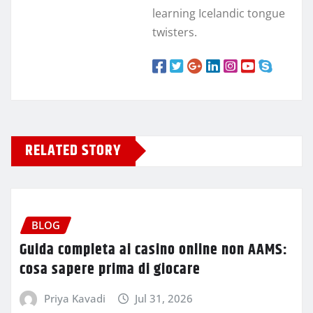
learning Icelandic tongue
twisters.
RELATED STORY
BLOG
Guida completa ai casino online non AAMS:
cosa sapere prima di giocare
Priya Kavadi
Jul 31, 2026