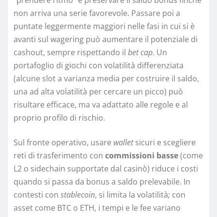
non arriva una serie favorevole. Passare poi a
puntate leggermente maggiori nelle fasi in cui si è
avanti sul wagering può aumentare il potenziale di
cashout, sempre rispettando il
bet cap
. Un
portafoglio di giochi con volatilità differenziata
(alcune slot a varianza media per costruire il saldo,
una ad alta volatilità per cercare un picco) può
risultare efficace, ma va adattato alle regole e al
proprio profilo di rischio.
Sul fronte operativo, usare
wallet
sicuri e scegliere
reti di trasferimento con
commissioni basse
(come
L2 o sidechain supportate dal casinò) riduce i costi
quando si passa da bonus a saldo prelevabile. In
contesti con
stablecoin
, si limita la volatilità; con
asset come BTC o ETH, i tempi e le fee variano