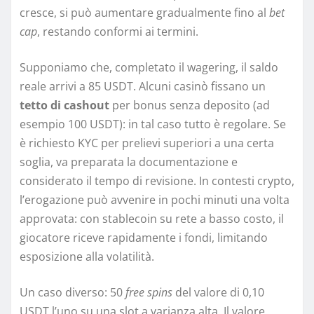
cresce, si può aumentare gradualmente fino al
bet
cap
, restando conformi ai termini.
Supponiamo che, completato il wagering, il saldo
reale arrivi a 85 USDT. Alcuni casinò fissano un
tetto di cashout
per bonus senza deposito (ad
esempio 100 USDT): in tal caso tutto è regolare. Se
è richiesto KYC per prelievi superiori a una certa
soglia, va preparata la documentazione e
considerato il tempo di revisione. In contesti crypto,
l’erogazione può avvenire in pochi minuti una volta
approvata: con stablecoin su rete a basso costo, il
giocatore riceve rapidamente i fondi, limitando
esposizione alla volatilità.
Un caso diverso: 50
free spins
del valore di 0,10
USDT l’uno su una slot a varianza alta. Il valore