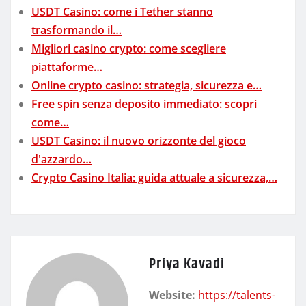
USDT Casino: come i Tether stanno
trasformando il…
Migliori casino crypto: come scegliere
piattaforme…
Online crypto casino: strategia, sicurezza e…
Free spin senza deposito immediato: scopri
come…
USDT Casino: il nuovo orizzonte del gioco
d'azzardo…
Crypto Casino Italia: guida attuale a sicurezza,…
Priya Kavadi
Website:
https://talents-