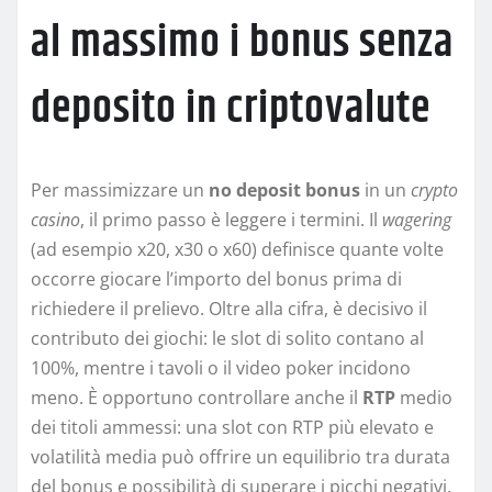
al massimo i bonus senza
deposito in criptovalute
Per massimizzare un
no deposit bonus
in un
crypto
casino
, il primo passo è leggere i termini. Il
wagering
(ad esempio x20, x30 o x60) definisce quante volte
occorre giocare l’importo del bonus prima di
richiedere il prelievo. Oltre alla cifra, è decisivo il
contributo dei giochi: le slot di solito contano al
100%, mentre i tavoli o il video poker incidono
meno. È opportuno controllare anche il
RTP
medio
dei titoli ammessi: una slot con RTP più elevato e
volatilità media può offrire un equilibrio tra durata
del bonus e possibilità di superare i picchi negativi.