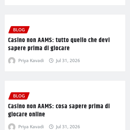
BLOG
Casino non AAMS: tutto quello che devi
sapere prima di giocare
Priya Kavadi
Jul 31, 2026
BLOG
Casino non AAMS: cosa sapere prima di
giocare online
Priya Kavadi
Jul 31, 2026