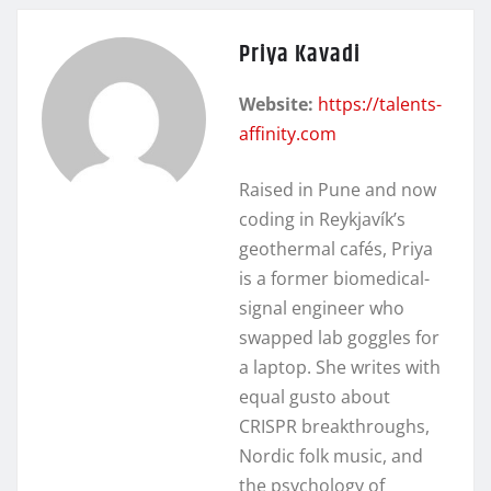
Priya Kavadi
Website:
https://talents-
affinity.com
Raised in Pune and now
coding in Reykjavík’s
geothermal cafés, Priya
is a former biomedical-
signal engineer who
swapped lab goggles for
a laptop. She writes with
equal gusto about
CRISPR breakthroughs,
Nordic folk music, and
the psychology of