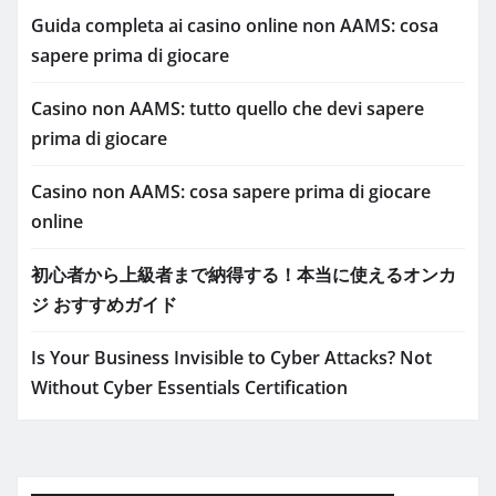
Guida completa ai casino online non AAMS: cosa
sapere prima di giocare
Casino non AAMS: tutto quello che devi sapere
prima di giocare
Casino non AAMS: cosa sapere prima di giocare
online
初心者から上級者まで納得する！本当に使えるオンカ
ジ おすすめガイド
Is Your Business Invisible to Cyber Attacks? Not
Without Cyber Essentials Certification