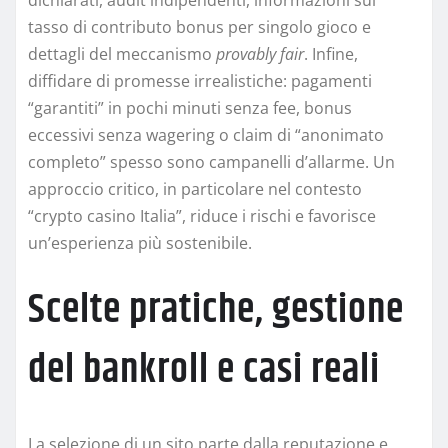
tasso di contributo bonus per singolo gioco e
dettagli del meccanismo
provably fair
. Infine,
diffidare di promesse irrealistiche: pagamenti
“garantiti” in pochi minuti senza fee, bonus
eccessivi senza wagering o claim di “anonimato
completo” spesso sono campanelli d’allarme. Un
approccio critico, in particolare nel contesto
“crypto casino Italia”, riduce i rischi e favorisce
un’esperienza più sostenibile.
Scelte pratiche, gestione
del bankroll e casi reali
La selezione di un sito parte dalla reputazione e