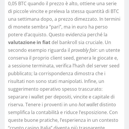
0,05 BTC quando il prezzo è alto, ottiene una serie
di piccole vincite e preleva la stessa quantità di BTC
una settimana dopo, a prezzo dimezzato. In termini
di monete sembra “pari”, ma in euro ha perso
potere d’acquisto. Questo evidenzia perché la
valutazione in fiat
del bankroll sia cruciale. Un
secondo esempio riguarda il
provably fair
: un utente
conserva il proprio client seed, genera le giocate e,
a sessione terminata, verifica l’hash del server seed
pubblicato; la corrispondenza dimostra che i
risultati non sono stati manipolati. Infine, un
suggerimento operativo spesso trascurato:
separare i wallet per depositi, vincite e capitale di
riserva. Tenere i proventi in uno
hot wallet
distinto
semplifica la contabilità e riduce l’esposizione. Con
queste buone pratiche, l’esperienza in un contesto
“crypto casino Italia” diventa più trasparente,