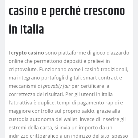
casino e perché crescono
in Italia
I
crypto casino
sono piattaforme di gioco d’azzardo
online che permettono depositi e prelievi in
criptovalute. Funzionano come i casinò tradizionali,
ma integrano portafogli digitali, smart contract e
meccanismi di
provably fair
per certificare la
correttezza dei risultati. Per gli utenti in Italia
l’attrattiva è duplice: tempi di pagamento rapidi e
maggiore controllo sul proprio saldo, grazie alla
custodia autonoma del wallet. Invece di inserire gli
estremi della carta, si invia un importo da un
indirizzo crittografico a un indirizzo del sito, spesso