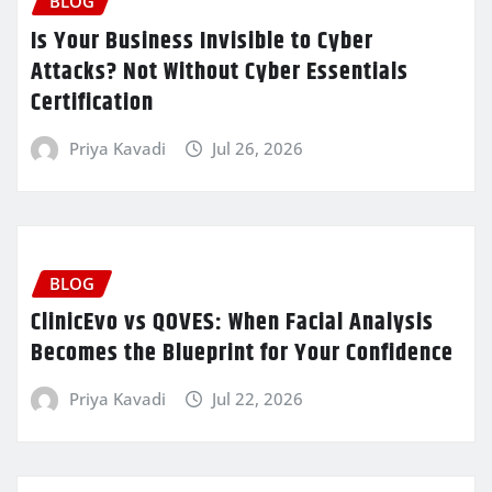
BLOG
Is Your Business Invisible to Cyber
Attacks? Not Without Cyber Essentials
Certification
Priya Kavadi
Jul 26, 2026
BLOG
ClinicEvo vs QOVES: When Facial Analysis
Becomes the Blueprint for Your Confidence
Priya Kavadi
Jul 22, 2026