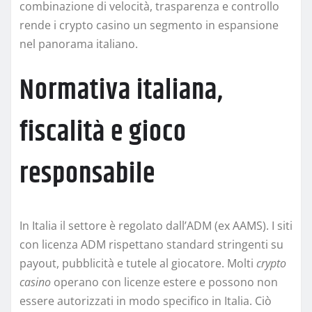
combinazione di velocità, trasparenza e controllo
rende i crypto casino un segmento in espansione
nel panorama italiano.
Normativa italiana,
fiscalità e gioco
responsabile
In Italia il settore è regolato dall’ADM (ex AAMS). I siti
con licenza ADM rispettano standard stringenti su
payout, pubblicità e tutele al giocatore. Molti
crypto
casino
operano con licenze estere e possono non
essere autorizzati in modo specifico in Italia. Ciò