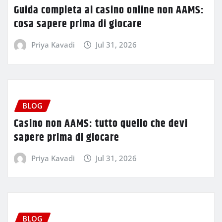
Guida completa ai casino online non AAMS:
cosa sapere prima di giocare
Priya Kavadi
Jul 31, 2026
BLOG
Casino non AAMS: tutto quello che devi
sapere prima di giocare
Priya Kavadi
Jul 31, 2026
BLOG