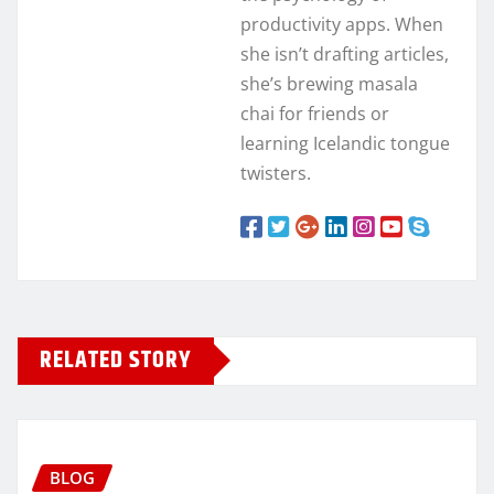
productivity apps. When
she isn’t drafting articles,
she’s brewing masala
chai for friends or
learning Icelandic tongue
twisters.
RELATED STORY
BLOG