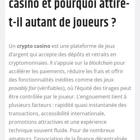
casino et pourquoi attire-
t-il autant de joueurs ?
Un
crypto casino
est une plateforme de jeux
d’argent qui accepte des dépôts et retraits en
cryptomonnaies. Il s’appuie sur la
blockchain
pour
accélérer les paiements, réduire les frais et offrir
des fonctionnalités inédites comme des jeux
provably fair
(vérifiables), où l’équité des tirages peut
être contrôlée par le joueur. L’engouement tient à
plusieurs facteurs : rapidité quasi instantanée des
transactions, accessibilité internationale,
promotions attractives et une expérience
technique souvent fluide. Pour de nombreux
amateurs, l’association de la finance décentralisée