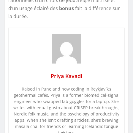
rationnelle, d’un choix de jeux à
edge
maîtrisé et
d’un usage éclairé des
bonus
fait la différence sur
la durée.
Priya Kavadi
Raised in Pune and now coding in Reykjavík’s
geothermal cafés, Priya is a former biomedical-signal
engineer who swapped lab goggles for a laptop. She
writes with equal gusto about CRISPR breakthroughs,
Nordic folk music, and the psychology of productivity
apps. When she isn’t drafting articles, she’s brewing
masala chai for friends or learning Icelandic tongue
twisters.