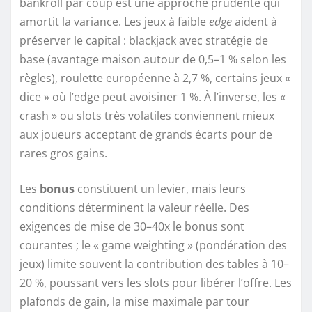
bankroll par coup est une approche prudente qui
amortit la variance. Les jeux à faible
edge
aident à
préserver le capital : blackjack avec stratégie de
base (avantage maison autour de 0,5–1 % selon les
règles), roulette européenne à 2,7 %, certains jeux «
dice » où l’edge peut avoisiner 1 %. À l’inverse, les «
crash » ou slots très volatiles conviennent mieux
aux joueurs acceptant de grands écarts pour de
rares gros gains.
Les
bonus
constituent un levier, mais leurs
conditions déterminent la valeur réelle. Des
exigences de mise de 30–40x le bonus sont
courantes ; le « game weighting » (pondération des
jeux) limite souvent la contribution des tables à 10–
20 %, poussant vers les slots pour libérer l’offre. Les
plafonds de gain, la mise maximale par tour