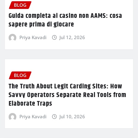
BLOG
Guida completa ai casino non AAMS: cosa
sapere prima di giocare
Priya Kavadi
Jul 12, 2026
BLOG
The Truth About Legit Carding Sites: How
Savvy Operators Separate Real Tools from
Elaborate Traps
Priya Kavadi
Jul 10, 2026