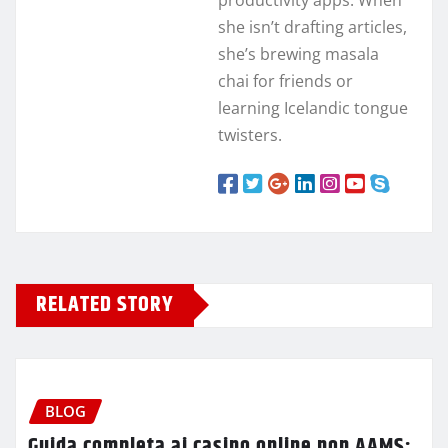
she isn’t drafting articles,
she’s brewing masala
chai for friends or
learning Icelandic tongue
twisters.
RELATED STORY
BLOG
Guida completa ai casino online non AAMS: