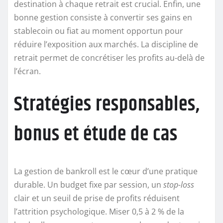
destination à chaque retrait est crucial. Enfin, une
bonne gestion consiste à convertir ses gains en
stablecoin ou fiat au moment opportun pour
réduire l’exposition aux marchés. La discipline de
retrait permet de concrétiser les profits au-delà de
l’écran.
Stratégies responsables,
bonus et étude de cas
La gestion de bankroll est le cœur d’une pratique
durable. Un budget fixe par session, un
stop-loss
clair et un seuil de prise de profits réduisent
l’attrition psychologique. Miser 0,5 à 2 % de la