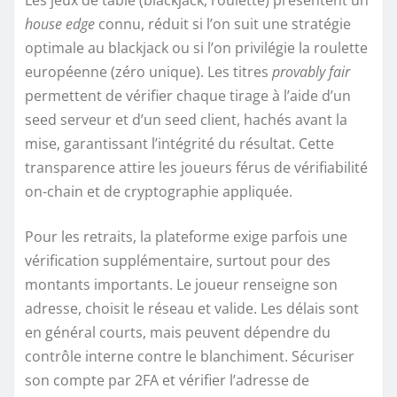
house edge
connu, réduit si l’on suit une stratégie
optimale au blackjack ou si l’on privilégie la roulette
européenne (zéro unique). Les titres
provably fair
permettent de vérifier chaque tirage à l’aide d’un
seed serveur et d’un seed client, hachés avant la
mise, garantissant l’intégrité du résultat. Cette
transparence attire les joueurs férus de vérifiabilité
on-chain et de cryptographie appliquée.
Pour les retraits, la plateforme exige parfois une
vérification supplémentaire, surtout pour des
montants importants. Le joueur renseigne son
adresse, choisit le réseau et valide. Les délais sont
en général courts, mais peuvent dépendre du
contrôle interne contre le blanchiment. Sécuriser
son compte par 2FA et vérifier l’adresse de