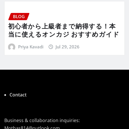
BLOG
初心者から上級者まで納得する！本
当に使えるオンカジ おすすめガイド
Priya Kavadi
Jul 29, 2026
Contact
Business & collaboration inquiries:
Mothas814@outlook.com