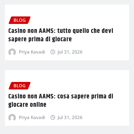
BLOG
Casino non AAMS: tutto quello che devi
sapere prima di giocare
Priya Kavadi
Jul 31, 2026
BLOG
Casino non AAMS: cosa sapere prima di
giocare online
Priya Kavadi
Jul 31, 2026