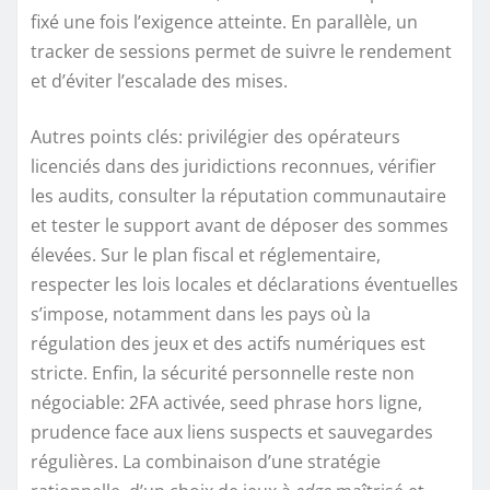
fixé une fois l’exigence atteinte. En parallèle, un
tracker de sessions permet de suivre le rendement
et d’éviter l’escalade des mises.
Autres points clés: privilégier des opérateurs
licenciés dans des juridictions reconnues, vérifier
les audits, consulter la réputation communautaire
et tester le support avant de déposer des sommes
élevées. Sur le plan fiscal et réglementaire,
respecter les lois locales et déclarations éventuelles
s’impose, notamment dans les pays où la
régulation des jeux et des actifs numériques est
stricte. Enfin, la sécurité personnelle reste non
négociable: 2FA activée, seed phrase hors ligne,
prudence face aux liens suspects et sauvegardes
régulières. La combinaison d’une stratégie