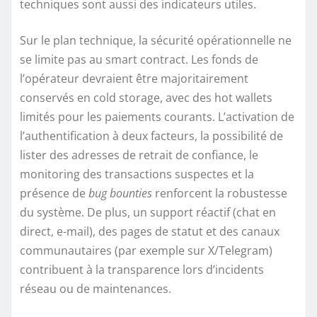
techniques sont aussi des indicateurs utiles.
Sur le plan technique, la sécurité opérationnelle ne
se limite pas au smart contract. Les fonds de
l’opérateur devraient être majoritairement
conservés en cold storage, avec des hot wallets
limités pour les paiements courants. L’activation de
l’authentification à deux facteurs, la possibilité de
lister des adresses de retrait de confiance, le
monitoring des transactions suspectes et la
présence de
bug bounties
renforcent la robustesse
du système. De plus, un support réactif (chat en
direct, e-mail), des pages de statut et des canaux
communautaires (par exemple sur X/Telegram)
contribuent à la transparence lors d’incidents
réseau ou de maintenances.