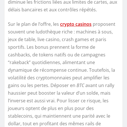
diminue les frictions liées aux limites de cartes, aux
délais bancaires et aux contrôles répétés.
Sur le plan de l’offre, les
crypto casinos
proposent
souvent une ludothèque riche : machines à sous,
jeux de table, live casino, crash games et paris
sportifs. Les bonus prennent la forme de
cashbacks, de tokens natifs ou de campagnes
“rakeback” quotidiennes, alimentant une
dynamique de récompense continue. Toutefois, la
volatilité des cryptomonnaies peut amplifier les
gains ou les pertes. Déposer en
BTC
avant un rally
haussier peut booster la valeur d’un solde, mais
l’inverse est aussi vrai. Pour lisser ce risque, les
joueurs optent de plus en plus pour des
stablecoins, qui maintiennent une parité avec le
dollar, tout en profitant des mêmes rails de