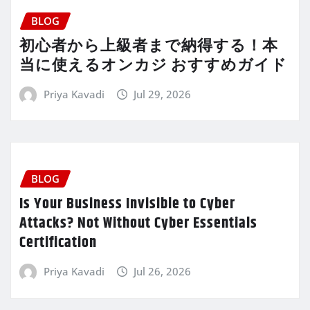
BLOG
初心者から上級者まで納得する！本
当に使えるオンカジ おすすめガイド
Priya Kavadi
Jul 29, 2026
BLOG
Is Your Business Invisible to Cyber
Attacks? Not Without Cyber Essentials
Certification
Priya Kavadi
Jul 26, 2026