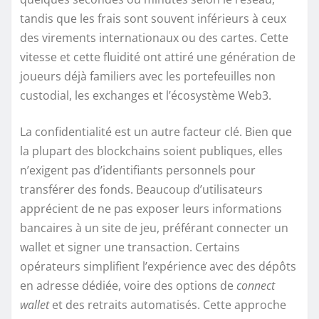
tandis que les frais sont souvent inférieurs à ceux
des virements internationaux ou des cartes. Cette
vitesse et cette fluidité ont attiré une génération de
joueurs déjà familiers avec les portefeuilles non
custodial, les exchanges et l’écosystème Web3.
La confidentialité est un autre facteur clé. Bien que
la plupart des blockchains soient publiques, elles
n’exigent pas d’identifiants personnels pour
transférer des fonds. Beaucoup d’utilisateurs
apprécient de ne pas exposer leurs informations
bancaires à un site de jeu, préférant connecter un
wallet et signer une transaction. Certains
opérateurs simplifient l’expérience avec des dépôts
en adresse dédiée, voire des options de
connect
wallet
et des retraits automatisés. Cette approche