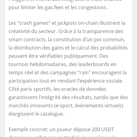
pour limiter les gas fees et les congestions.
Les “crash games” et jackpots on-chain illustrent la
créativité du secteur. Grâce à la transparence des
smart contracts, la constitution d’un pot commun,
la distribution des gains et le calcul des probabilités
peuvent être vérifiables publiquement. Des
tournois hebdomadaires, des leaderboards en
temps réel et des campagnes “rain” encouragent la
participation tout en rendant l’expérience sociale.
Côté paris sportifs, les oracles de données
garantissent l’intégrité des résultats, tandis que des
marchés innovants (e-sport, événements virtuels)
élargissent le catalogue.
Exemple concret: un joueur dépose 200 USDT