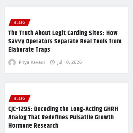
BLOG
The Truth About Legit Carding Sites: How
Savvy Operators Separate Real Tools from
Elaborate Traps
Priya Kavadi
Jul 10, 2026
BLOG
CJC-1295: Decoding the Long‑Acting GHRH
Analog That Redefines Pulsatile Growth
Hormone Research