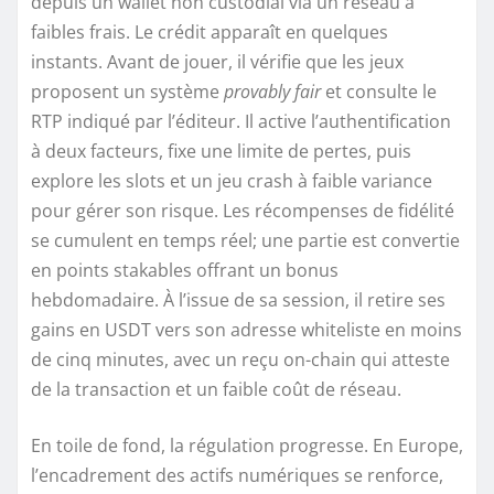
depuis un wallet non custodial via un réseau à
faibles frais. Le crédit apparaît en quelques
instants. Avant de jouer, il vérifie que les jeux
proposent un système
provably fair
et consulte le
RTP indiqué par l’éditeur. Il active l’authentification
à deux facteurs, fixe une limite de pertes, puis
explore les slots et un jeu crash à faible variance
pour gérer son risque. Les récompenses de fidélité
se cumulent en temps réel; une partie est convertie
en points stakables offrant un bonus
hebdomadaire. À l’issue de sa session, il retire ses
gains en USDT vers son adresse whiteliste en moins
de cinq minutes, avec un reçu on-chain qui atteste
de la transaction et un faible coût de réseau.
En toile de fond, la régulation progresse. En Europe,
l’encadrement des actifs numériques se renforce,