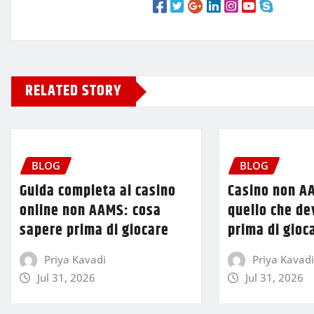
RELATED STORY
BLOG
BLOG
Guida completa ai casino
Casino non A
online non AAMS: cosa
quello che de
sapere prima di giocare
prima di gioc
Priya Kavadi
Priya Kavadi
Jul 31, 2026
Jul 31, 2026