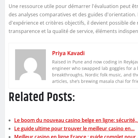
Une ressource utile pour démarrer l'évaluation peut êt
des analyses comparatives et des guides d'orientation
d'expérience et critères objectifs, il devient possible de 
transparence et la qualité de service, éléments indispe
Priya Kavadi
Raised in Pune and now coding in Reykjaví
engineer who swapped lab goggles for a 
breakthroughs, Nordic folk music, and the
articles, she’s brewing masala chai for fr
Related Posts:
Le boom du nouveau casino belge en ligne: sécurité,
Le guide ultime pour trouver le meilleur casino en…
Meilleur casino en ligne France : guide complet pour