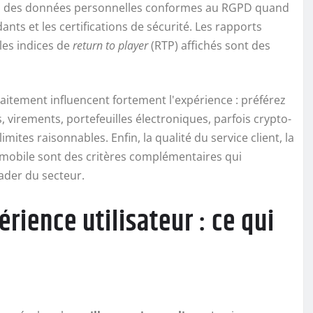
ion des données personnelles conformes au RGPD quand
ndants et les certifications de sécurité. Les rapports
les indices de
return to player
(RTP) affichés sont des
aitement influencent fortement l'expérience : préférez
, virements, portefeuilles électroniques, parfois crypto-
imites raisonnables. Enfin, la qualité du service client, la
té mobile sont des critères complémentaires qui
ader du secteur.
érience utilisateur : ce qui