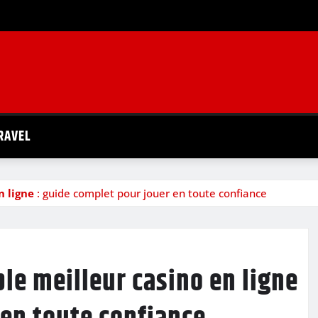
RAVEL
n ligne
: guide complet pour jouer en toute confiance
ble
meilleur casino en ligne