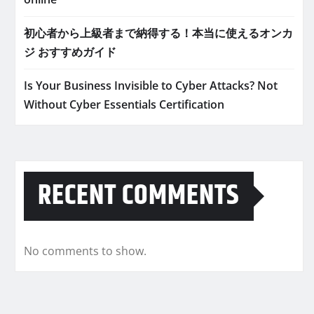
初心者から上級者まで納得する！本当に使えるオンカ
ジ おすすめガイド
Is Your Business Invisible to Cyber Attacks? Not
Without Cyber Essentials Certification
RECENT COMMENTS
No comments to show.