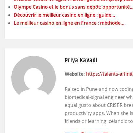
Olympe Casino et le bonus sans dépôt: opportunité,
Découvrir le meilleur casino en ligne : guide…
Le meilleur casino en ligne en France : méthode…
Priya Kavadi
Website:
https://talents-affin
Raised in Pune and now coding 
biomedical-signal engineer wh
equal gusto about CRISPR brea
productivity apps. When she isn
friends or learning Icelandic t