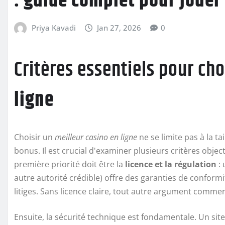
: guide complet pour jouer
Priya Kavadi
Jan 27, 2026
0
Critères essentiels pour cho
ligne
Choisir un
meilleur casino en ligne
ne se limite pas à la t
bonus. Il est crucial d'examiner plusieurs critères objec
première priorité doit être la
licence et la régulation
: 
autre autorité crédible) offre des garanties de conformi
litiges. Sans licence claire, tout autre argument commer
Ensuite, la sécurité technique est fondamentale. Un site