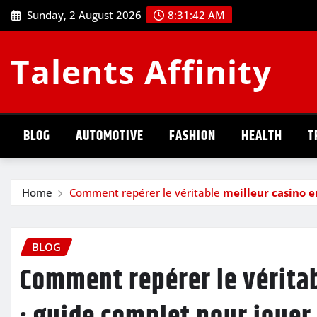
Skip
Sunday, 2 August 2026
8:31:43 AM
to
content
Talents Affinity
BLOG
AUTOMOTIVE
FASHION
HEALTH
T
Home
Comment repérer le véritable
meilleur casino e
BLOG
Comment repérer le vérita