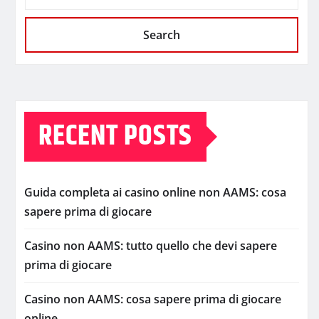
Search
RECENT POSTS
Guida completa ai casino online non AAMS: cosa
sapere prima di giocare
Casino non AAMS: tutto quello che devi sapere
prima di giocare
Casino non AAMS: cosa sapere prima di giocare
online