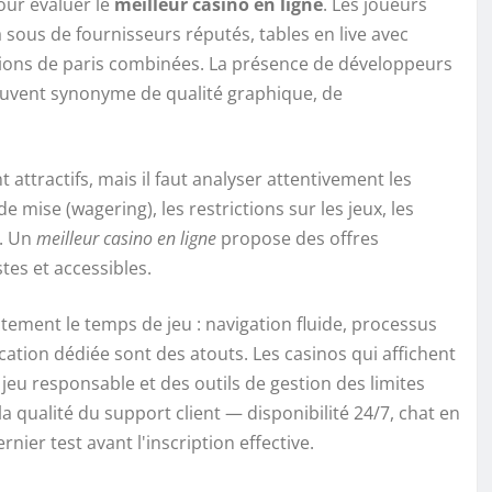
our évaluer le
meilleur casino en ligne
. Les joueurs
 sous de fournisseurs réputés, tables en live avec
options de paris combinées. La présence de développeurs
ouvent synonyme de qualité graphique, de
ttractifs, mais il faut analyser attentivement les
de mise (wagering), les restrictions sur les jeux, les
é. Un
meilleur casino en ligne
propose des offres
tes et accessibles.
ctement le temps de jeu : navigation fluide, processus
ication dédiée sont des atouts. Les casinos qui affichent
 jeu responsable et des outils de gestion des limites
 qualité du support client — disponibilité 24/7, chat en
nier test avant l'inscription effective.