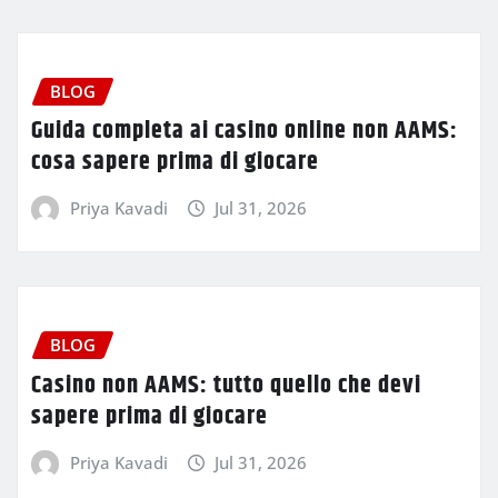
BLOG
Guida completa ai casino online non AAMS:
cosa sapere prima di giocare
Priya Kavadi
Jul 31, 2026
BLOG
Casino non AAMS: tutto quello che devi
sapere prima di giocare
Priya Kavadi
Jul 31, 2026