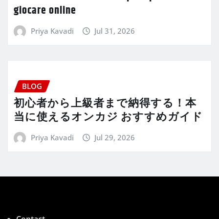
giocare online
Priya Kavadi
Jul 31, 2026
BLOG
初心者から上級者まで納得する！本
当に使えるオンカジ おすすめガイド
Priya Kavadi
Jul 29, 2026