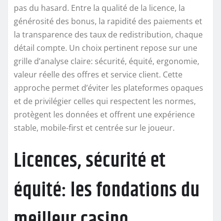
pas du hasard. Entre la qualité de la licence, la
générosité des bonus, la rapidité des paiements et
la transparence des taux de redistribution, chaque
détail compte. Un choix pertinent repose sur une
grille d’analyse claire: sécurité, équité, ergonomie,
valeur réelle des offres et service client. Cette
approche permet d’éviter les plateformes opaques
et de privilégier celles qui respectent les normes,
protègent les données et offrent une expérience
stable, mobile-first et centrée sur le joueur.
Licences, sécurité et
équité: les fondations du
meilleur casino