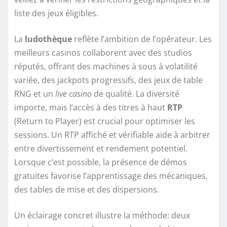
liste des jeux éligibles.
La
ludothèque
reflète l’ambition de l’opérateur. Les
meilleurs casinos collaborent avec des studios
réputés, offrant des machines à sous à volatilité
variée, des jackpots progressifs, des jeux de table
RNG et un
live casino
de qualité. La diversité
importe, mais l’accès à des titres à haut
RTP
(Return to Player) est crucial pour optimiser les
sessions. Un RTP affiché et vérifiable aide à arbitrer
entre divertissement et rendement potentiel.
Lorsque c’est possible, la présence de démos
gratuites favorise l’apprentissage des mécaniques,
des tables de mise et des dispersions.
Un éclairage concret illustre la méthode: deux