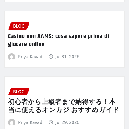
BLOG
Casino non AAMS: cosa sapere prima di
giocare online
Priya Kavadi
Jul 31, 2026
BLOG
初心者から上級者まで納得する！本
当に使えるオンカジ おすすめガイド
Priya Kavadi
Jul 29, 2026