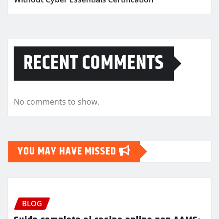
RECENT COMMENTS
No comments to show.
YOU MAY HAVE MISSED
BLOG