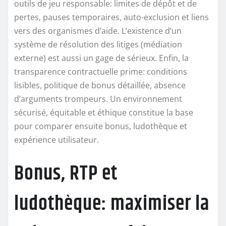
outils de jeu responsable: limites de dépôt et de
pertes, pauses temporaires, auto-exclusion et liens
vers des organismes d’aide. L’existence d’un
système de résolution des litiges (médiation
externe) est aussi un gage de sérieux. Enfin, la
transparence contractuelle prime: conditions
lisibles, politique de bonus détaillée, absence
d’arguments trompeurs. Un environnement
sécurisé, équitable et éthique constitue la base
pour comparer ensuite bonus, ludothèque et
expérience utilisateur.
Bonus, RTP et
ludothèque: maximiser la