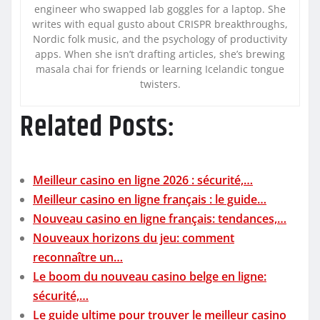
engineer who swapped lab goggles for a laptop. She
writes with equal gusto about CRISPR breakthroughs,
Nordic folk music, and the psychology of productivity
apps. When she isn’t drafting articles, she’s brewing
masala chai for friends or learning Icelandic tongue
twisters.
Related Posts:
Meilleur casino en ligne 2026 : sécurité,…
Meilleur casino en ligne français : le guide…
Nouveau casino en ligne français: tendances,…
Nouveaux horizons du jeu: comment
reconnaître un…
Le boom du nouveau casino belge en ligne:
sécurité,…
Le guide ultime pour trouver le meilleur casino