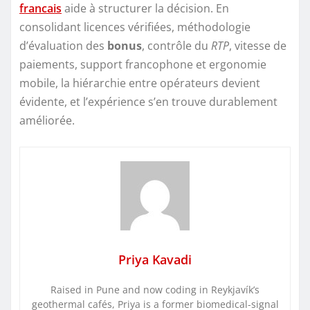
francais
aide à structurer la décision. En
consolidant licences vérifiées, méthodologie
d’évaluation des
bonus
, contrôle du
RTP
, vitesse de
paiements, support francophone et ergonomie
mobile, la hiérarchie entre opérateurs devient
évidente, et l’expérience s’en trouve durablement
améliorée.
Priya Kavadi
Raised in Pune and now coding in Reykjavík’s
geothermal cafés, Priya is a former biomedical-signal