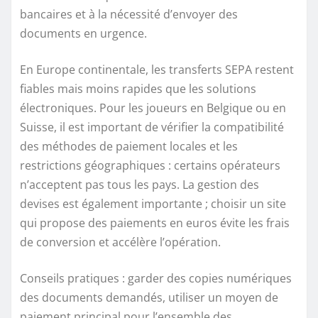
bancaires et à la nécessité d’envoyer des
documents en urgence.
En Europe continentale, les transferts SEPA restent
fiables mais moins rapides que les solutions
électroniques. Pour les joueurs en Belgique ou en
Suisse, il est important de vérifier la compatibilité
des méthodes de paiement locales et les
restrictions géographiques : certains opérateurs
n’acceptent pas tous les pays. La gestion des
devises est également importante ; choisir un site
qui propose des paiements en euros évite les frais
de conversion et accélère l’opération.
Conseils pratiques : garder des copies numériques
des documents demandés, utiliser un moyen de
paiement principal pour l’ensemble des