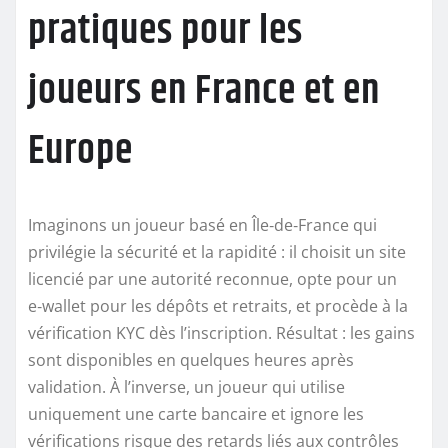
pratiques pour les
joueurs en France et en
Europe
Imaginons un joueur basé en Île‑de‑France qui
privilégie la sécurité et la rapidité : il choisit un site
licencié par une autorité reconnue, opte pour un
e‑wallet pour les dépôts et retraits, et procède à la
vérification KYC dès l’inscription. Résultat : les gains
sont disponibles en quelques heures après
validation. À l’inverse, un joueur qui utilise
uniquement une carte bancaire et ignore les
vérifications risque des retards liés aux contrôles