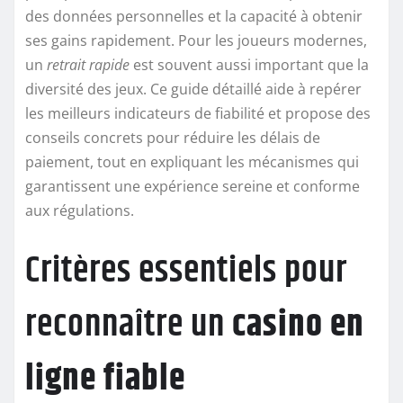
des données personnelles et la capacité à obtenir
ses gains rapidement. Pour les joueurs modernes,
un
retrait rapide
est souvent aussi important que la
diversité des jeux. Ce guide détaillé aide à repérer
les meilleurs indicateurs de fiabilité et propose des
conseils concrets pour réduire les délais de
paiement, tout en expliquant les mécanismes qui
garantissent une expérience sereine et conforme
aux régulations.
Critères essentiels pour
reconnaître un
casino en
ligne fiable