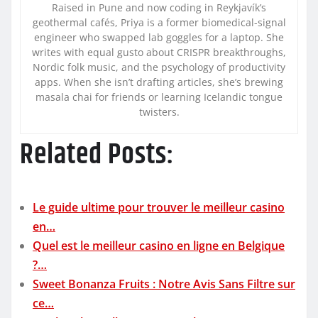
Raised in Pune and now coding in Reykjavík’s
geothermal cafés, Priya is a former biomedical-signal
engineer who swapped lab goggles for a laptop. She
writes with equal gusto about CRISPR breakthroughs,
Nordic folk music, and the psychology of productivity
apps. When she isn’t drafting articles, she’s brewing
masala chai for friends or learning Icelandic tongue
twisters.
Related Posts:
Le guide ultime pour trouver le meilleur casino
en…
Quel est le meilleur casino en ligne en Belgique
?…
Sweet Bonanza Fruits : Notre Avis Sans Filtre sur
ce…