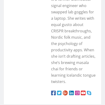
signal engineer who
swapped lab goggles for
a laptop. She writes with
equal gusto about
CRISPR breakthroughs,
Nordic folk music, and
the psychology of
productivity apps. When
she isn’t drafting articles,
she’s brewing masala
chai for friends or
learning Icelandic tongue
twisters.