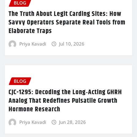
BLOG
The Truth About Legit Carding Sites: How
Savvy Operators Separate Real Tools from
Elaborate Traps
Priya Kavadi
Jul 10, 2026
BLOG
CJC-1295: Decoding the Long‑Acting GHRH
Analog That Redefines Pulsatile Growth
Hormone Research
Priya Kavadi
Jun 28, 2026