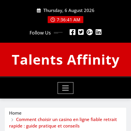
Skip
Thursday, 6 August 2026
to
content
7:36:42 AM
Follow Us
Talents Affinity
Home
Comment choisir un casino en ligne fiable retrait
rapide : guide pratique et conseils