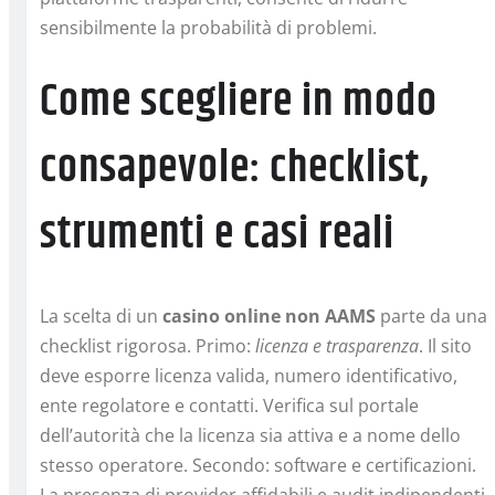
sensibilmente la probabilità di problemi.
Come scegliere in modo
consapevole: checklist,
strumenti e casi reali
La scelta di un
casino online non AAMS
parte da una
checklist rigorosa. Primo:
licenza e trasparenza
. Il sito
deve esporre licenza valida, numero identificativo,
ente regolatore e contatti. Verifica sul portale
dell’autorità che la licenza sia attiva e a nome dello
stesso operatore. Secondo: software e certificazioni.
La presenza di provider affidabili e audit indipendenti