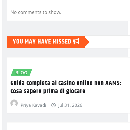
No comments to show.
YOU MAY HAVE MISSED
BLOG
Guida completa ai casino online non AAMS:
cosa sapere prima di giocare
Priya Kavadi
Jul 31, 2026