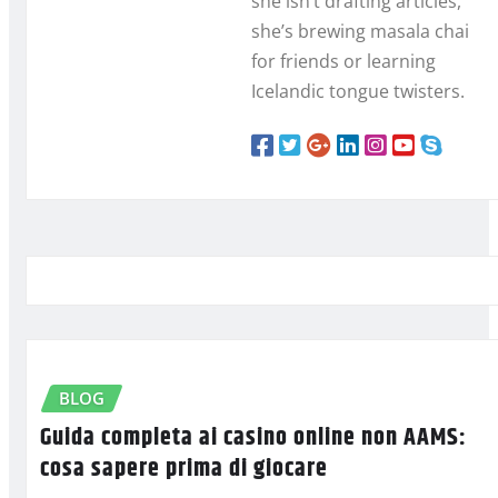
she isn’t drafting articles,
she’s brewing masala chai
for friends or learning
Icelandic tongue twisters.
RELATED STORY
BLOG
Guida completa ai casino online non AAMS:
cosa sapere prima di giocare