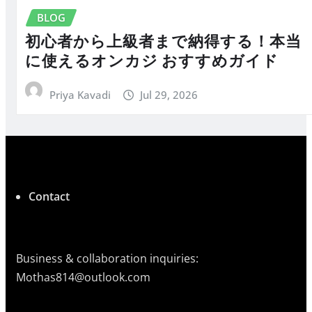
BLOG
初心者から上級者まで納得する！本当
に使えるオンカジ おすすめガイド
Priya Kavadi
Jul 29, 2026
Contact
Business & collaboration inquiries:
Mothas814@outlook.com