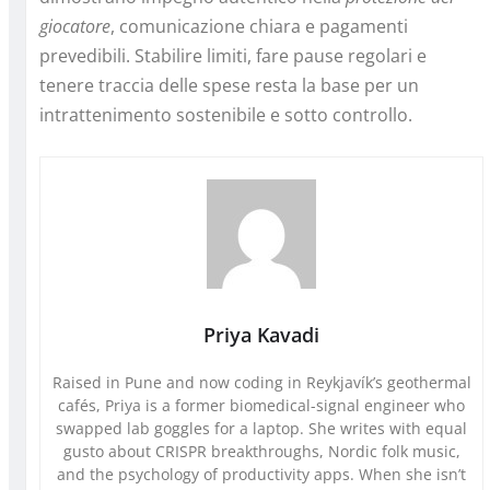
giocatore
, comunicazione chiara e pagamenti
prevedibili. Stabilire limiti, fare pause regolari e
tenere traccia delle spese resta la base per un
intrattenimento sostenibile e sotto controllo.
Priya Kavadi
Raised in Pune and now coding in Reykjavík’s geothermal
cafés, Priya is a former biomedical-signal engineer who
swapped lab goggles for a laptop. She writes with equal
gusto about CRISPR breakthroughs, Nordic folk music,
and the psychology of productivity apps. When she isn’t