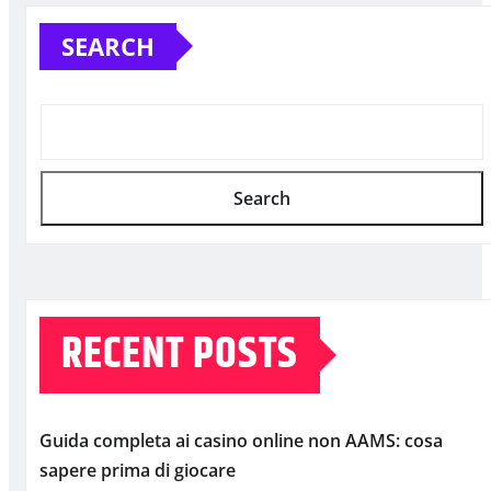
SEARCH
Search
RECENT POSTS
Guida completa ai casino online non AAMS: cosa
sapere prima di giocare