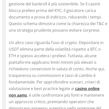
gestione del bankroll è più sostenibile. Se il casinò
blocca prelievi prima del KYC, il giocatore carica
documento e prova di indirizzo, riducendo i tempi.
Questo schema dimostra come la chiarezza dei T&C e
una strategia prudente possano evitare sorprese.
Un altro caso riguarda l’uso di crypto. Depositare in
USDT elimina parte della volatilità rispetto a BTC o
ETH e spesso accelera i prelievi. Tuttavia, alcune
piattaforme applicano limiti minimi più elevati o
richiedono conversioni in valuta di conto. Anche qui,
trasparenza su commissioni e tassi di cambio è
fondamentale. Per approfondire scenari, criteri di
valutazione e best practice legate ai
casino online
non aams
, è utile confrontare più fonti e mantenere
un approccio critico, premiando operatori che
dimostrano impegno autentico nella
protezione del