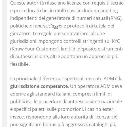
Queste autorità rilasciano licenze con requisiti tecnici
e procedurali che, in molti casi, includono auditing
indipendenti del generatore di numeri casuali (RNG),
politiche di
antiriciclaggio
e protocolli di tutela del
giocatore. Le regole possono variare: alcune
giurisdizioni impongono controlli stringenti sul KYC
(Know Your Customer), limiti di deposito e strumenti
di autoesclusione, altre adottano un approccio più
flessibile.
La principale differenza rispetto al mercato ADM è la
giurisdizione competente
. Un operatore ADM deve
aderire agli standard italiani, compresi i limiti di
pubblicità, le procedure di autoesclusione nazionale
e specifici paletti sulle promozioni. I casino esteri,
invece, rispondono alla loro autorità di licenza: ciò
può significare bonus più aggressivi, cataloghi più