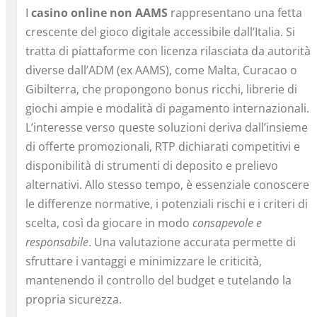
I
casino online non AAMS
rappresentano una fetta
crescente del gioco digitale accessibile dall’Italia. Si
tratta di piattaforme con licenza rilasciata da autorità
diverse dall’ADM (ex AAMS), come Malta, Curacao o
Gibilterra, che propongono bonus ricchi, librerie di
giochi ampie e modalità di pagamento internazionali.
L’interesse verso queste soluzioni deriva dall’insieme
di offerte promozionali, RTP dichiarati competitivi e
disponibilità di strumenti di deposito e prelievo
alternativi. Allo stesso tempo, è essenziale conoscere
le differenze normative, i potenziali rischi e i criteri di
scelta, così da giocare in modo
consapevole e
responsabile
. Una valutazione accurata permette di
sfruttare i vantaggi e minimizzare le criticità,
mantenendo il controllo del budget e tutelando la
propria sicurezza.