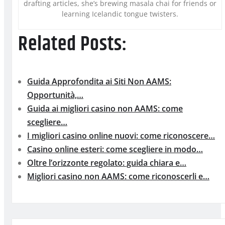
drafting articles, she’s brewing masala chai for friends or
learning Icelandic tongue twisters.
Related Posts:
Guida Approfondita ai Siti Non AAMS:
Opportunità,…
Guida ai migliori casino non AAMS: come
scegliere…
I migliori casino online nuovi: come riconoscere…
Casino online esteri: come scegliere in modo…
Oltre l’orizzonte regolato: guida chiara e…
Migliori casino non AAMS: come riconoscerli e…