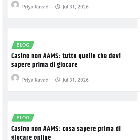
Priya Kavadi
Jul 31, 2026
BLOG
Casino non AAMS: tutto quello che devi
sapere prima di giocare
Priya Kavadi
Jul 31, 2026
BLOG
Casino non AAMS: cosa sapere prima di
giocare online