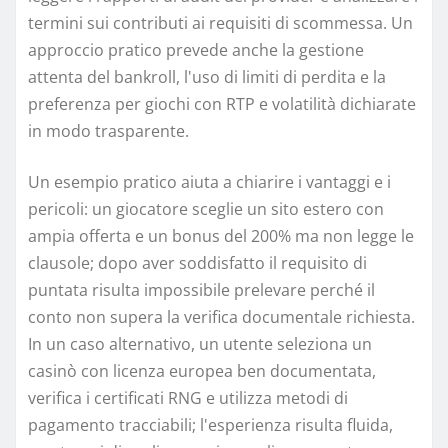
termini sui contributi ai requisiti di scommessa. Un
approccio pratico prevede anche la gestione
attenta del bankroll, l'uso di limiti di perdita e la
preferenza per giochi con RTP e volatilità dichiarate
in modo trasparente.
Un esempio pratico aiuta a chiarire i vantaggi e i
pericoli: un giocatore sceglie un sito estero con
ampia offerta e un bonus del 200% ma non legge le
clausole; dopo aver soddisfatto il requisito di
puntata risulta impossibile prelevare perché il
conto non supera la verifica documentale richiesta.
In un caso alternativo, un utente seleziona un
casinò con licenza europea ben documentata,
verifica i certificati RNG e utilizza metodi di
pagamento tracciabili; l'esperienza risulta fluida,