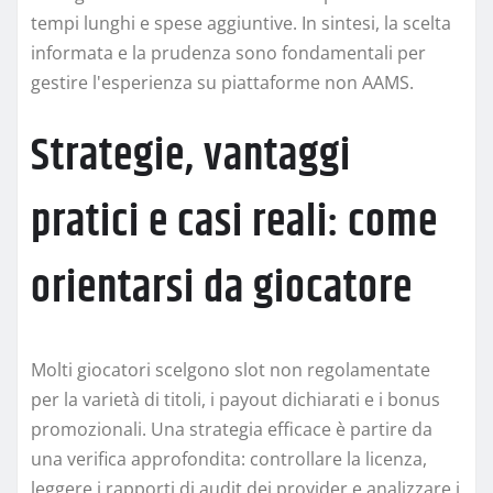
tempi lunghi e spese aggiuntive. In sintesi, la scelta
informata e la prudenza sono fondamentali per
gestire l'esperienza su piattaforme non AAMS.
Strategie, vantaggi
pratici e casi reali: come
orientarsi da giocatore
Molti giocatori scelgono slot non regolamentate
per la varietà di titoli, i payout dichiarati e i bonus
promozionali. Una strategia efficace è partire da
una verifica approfondita: controllare la licenza,
leggere i rapporti di audit dei provider e analizzare i