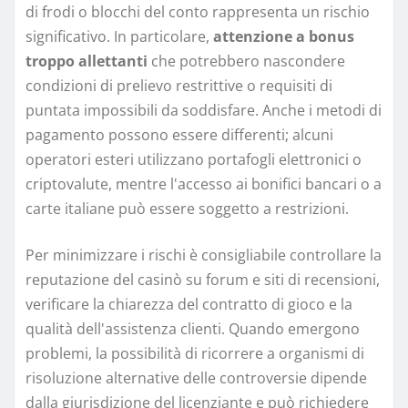
di frodi o blocchi del conto rappresenta un rischio
significativo. In particolare,
attenzione a bonus
troppo allettanti
che potrebbero nascondere
condizioni di prelievo restrittive o requisiti di
puntata impossibili da soddisfare. Anche i metodi di
pagamento possono essere differenti; alcuni
operatori esteri utilizzano portafogli elettronici o
criptovalute, mentre l'accesso ai bonifici bancari o a
carte italiane può essere soggetto a restrizioni.
Per minimizzare i rischi è consigliabile controllare la
reputazione del casinò su forum e siti di recensioni,
verificare la chiarezza del contratto di gioco e la
qualità dell'assistenza clienti. Quando emergono
problemi, la possibilità di ricorrere a organismi di
risoluzione alternative delle controversie dipende
dalla giurisdizione del licenziante e può richiedere