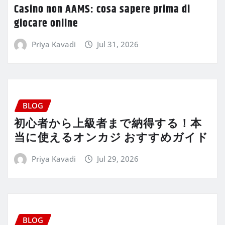
Casino non AAMS: cosa sapere prima di
giocare online
Priya Kavadi
Jul 31, 2026
BLOG
初心者から上級者まで納得する！本
当に使えるオンカジ おすすめガイド
Priya Kavadi
Jul 29, 2026
BLOG