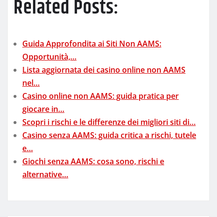
Related Posts:
Guida Approfondita ai Siti Non AAMS:
Opportunità,…
Lista aggiornata dei casino online non AAMS
nel…
Casino online non AAMS: guida pratica per
giocare in…
Scopri i rischi e le differenze dei migliori siti di…
Casino senza AAMS: guida critica a rischi, tutele
e…
Giochi senza AAMS: cosa sono, rischi e
alternative…