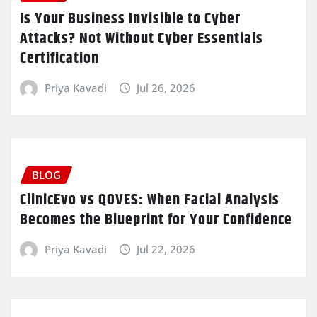
Is Your Business Invisible to Cyber
Attacks? Not Without Cyber Essentials
Certification
Priya Kavadi
Jul 26, 2026
BLOG
ClinicEvo vs QOVES: When Facial Analysis
Becomes the Blueprint for Your Confidence
Priya Kavadi
Jul 22, 2026