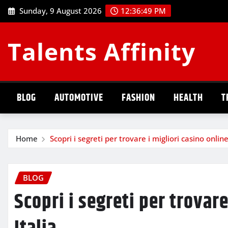
Skip
Sunday, 9 August 2026
12:36:50 PM
to
content
Talents Affinity
BLOG
AUTOMOTIVE
FASHION
HEALTH
T
Home
Scopri i segreti per trovare i migliori casino online 
BLOG
Scopri i segreti per trovare