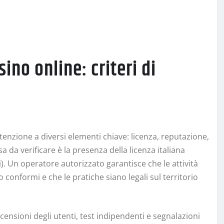
ino online: criteri di
attenzione a diversi elementi chiave: licenza, reputazione,
a da verificare è la presenza della licenza italiana
. Un operatore autorizzato garantisce che le attività
conformi e che le pratiche siano legali sul territorio
ensioni degli utenti, test indipendenti e segnalazioni