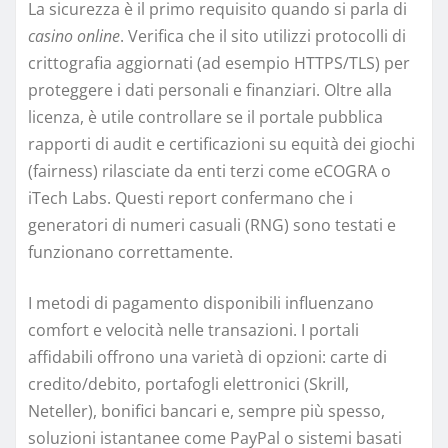
La sicurezza è il primo requisito quando si parla di
casino online
. Verifica che il sito utilizzi protocolli di
crittografia aggiornati (ad esempio HTTPS/TLS) per
proteggere i dati personali e finanziari. Oltre alla
licenza, è utile controllare se il portale pubblica
rapporti di audit e certificazioni su equità dei giochi
(fairness) rilasciate da enti terzi come eCOGRA o
iTech Labs. Questi report confermano che i
generatori di numeri casuali (RNG) sono testati e
funzionano correttamente.
I metodi di pagamento disponibili influenzano
comfort e velocità nelle transazioni. I portali
affidabili offrono una varietà di opzioni: carte di
credito/debito, portafogli elettronici (Skrill,
Neteller), bonifici bancari e, sempre più spesso,
soluzioni istantanee come PayPal o sistemi basati