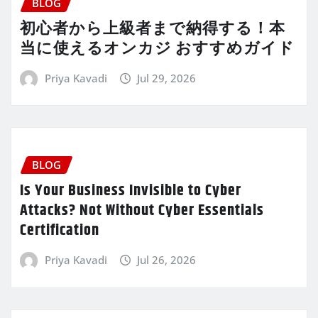
BLOG
初心者から上級者まで納得する！本
当に使えるオンカジ おすすめガイド
Priya Kavadi
Jul 29, 2026
BLOG
Is Your Business Invisible to Cyber
Attacks? Not Without Cyber Essentials
Certification
Priya Kavadi
Jul 26, 2026