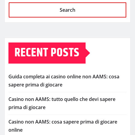
Search
RECENT POSTS
Guida completa ai casino online non AAMS: cosa
sapere prima di giocare
Casino non AAMS: tutto quello che devi sapere
prima di giocare
Casino non AAMS: cosa sapere prima di giocare
online