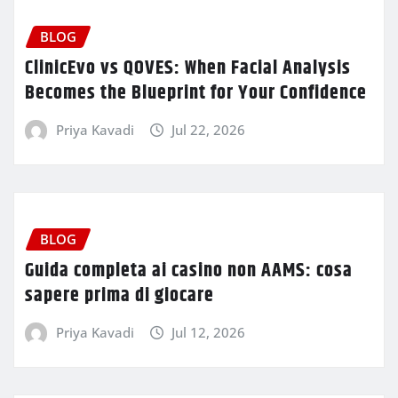
BLOG
ClinicEvo vs QOVES: When Facial Analysis
Becomes the Blueprint for Your Confidence
Priya Kavadi
Jul 22, 2026
BLOG
Guida completa ai casino non AAMS: cosa
sapere prima di giocare
Priya Kavadi
Jul 12, 2026