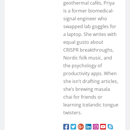
geothermal cafés, Priya
is a former biomedical-
signal engineer who
swapped lab goggles for
a laptop. She writes with
equal gusto about
CRISPR breakthroughs,
Nordic folk music, and
the psychology of
productivity apps. When
she isn’t drafting articles,
she’s brewing masala
chai for friends or
learning Icelandic tongue
twisters.