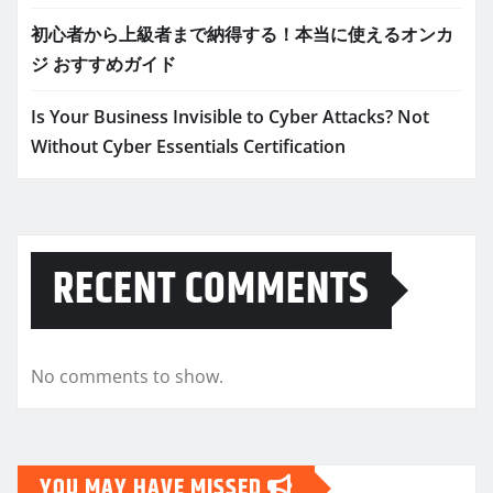
初心者から上級者まで納得する！本当に使えるオンカ
ジ おすすめガイド
Is Your Business Invisible to Cyber Attacks? Not
Without Cyber Essentials Certification
RECENT COMMENTS
No comments to show.
YOU MAY HAVE MISSED