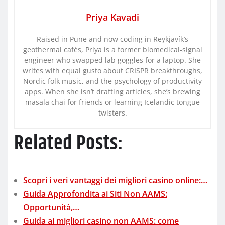
Priya Kavadi
Raised in Pune and now coding in Reykjavík’s
geothermal cafés, Priya is a former biomedical-signal
engineer who swapped lab goggles for a laptop. She
writes with equal gusto about CRISPR breakthroughs,
Nordic folk music, and the psychology of productivity
apps. When she isn’t drafting articles, she’s brewing
masala chai for friends or learning Icelandic tongue
twisters.
Related Posts:
Scopri i veri vantaggi dei migliori casino online:…
Guida Approfondita ai Siti Non AAMS:
Opportunità,…
Guida ai migliori casino non AAMS: come