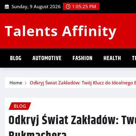
Skip
Sunday, 9 August 2026
1:05:26 PM
to
content
Talents Affinity
BLOG
AUTOMOTIVE
FASHION
HEALTH
T
Home
Odkryj Świat Zakładów: Twój Klucz do Idealneg
BLOG
Odkryj Świat Zakładów: Twó