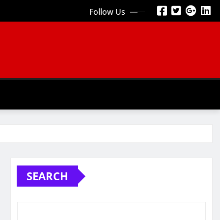
Follow Us
SEARCH