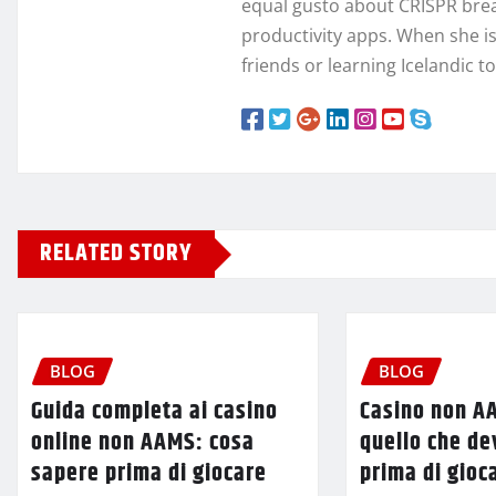
equal gusto about CRISPR brea
productivity apps. When she isn
friends or learning Icelandic t
RELATED STORY
BLOG
BLOG
Guida completa ai casino
Casino non A
online non AAMS: cosa
quello che de
sapere prima di giocare
prima di gioc