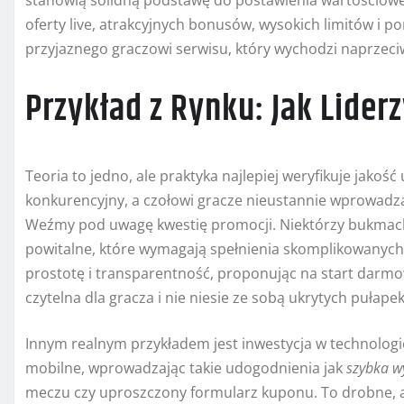
stanowią solidną podstawę do postawienia wartościoweg
oferty live, atrakcyjnych bonusów, wysokich limitów i 
przyjaznego graczowi serwisu, który wychodzi naprze
Przykład z Rynku: Jak Lide
Teoria to jedno, ale praktyka najlepiej weryfikuje jakoś
konkurencyjny, a czołowi gracze nieustannie wprowadzaj
Weźmy pod uwagę kwestię promocji. Niektórzy bukmac
powitalne, które wymagają spełnienia skomplikowanych
prostotę i transparentność, proponując na start darmow
czytelna dla gracza i nie niesie ze sobą ukrytych pułapek
Innym realnym przykładem jest inwestycja w technologi
mobilne, wprowadzając takie udogodnienia jak
szybka w
meczu czy uproszczony formularz kuponu. To drobne, al