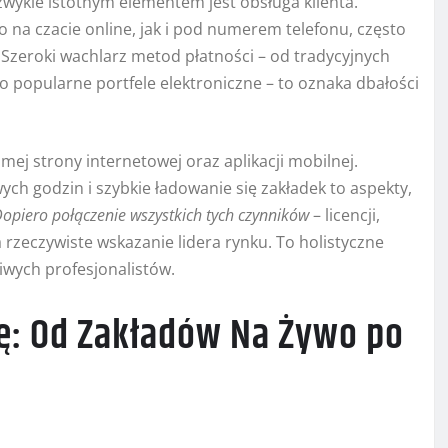
zwykle istotnym elementem jest obsługa klienta.
 na czacie online, jak i pod numerem telefonu, często
 Szeroki wachlarz metod płatności – od tradycyjnych
 popularne portfele elektroniczne – to oznaka dbałości
mej strony internetowej oraz aplikacji mobilnej.
wych godzin i szybkie ładowanie się zakładek to aspekty,
opiero połączenie wszystkich tych czynników
– licencji,
na rzeczywiste wskazanie lidera rynku. To holistyczne
iwych profesjonalistów.
rę: Od Zakładów Na Żywo po