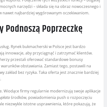
o kuponu. Połączenie tych wszystkich funkcji – bogatej
pomocnych narzędzi – składa się na obraz nowoczesnego i
ciw nawet najbardziej wygórowanym oczekiwaniom.
rzy Podnoszą Poprzeczkę
ć usług. Rynek bukmacherski w Polsce jest bardzo
ą innowacje, aby przyciągnąć i zatrzymać klientów.
herzy przestali oferować standardowe bonusy
 warunków obstawiania. Zamiast tego, postawili na
y zakład bez ryzyka. Taka oferta jest znacznie bardziej
.
e. Wiodące firmy regularnie modernizują swoje aplikacje
ypłata
środków, powiadomienia push o rozpoczęciu
e niezwykle istotne usprawnienia, które pokazują, że