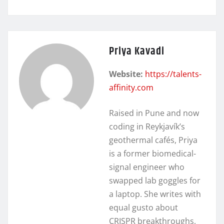
Priya Kavadi
Website:
https://talents-
affinity.com
Raised in Pune and now
coding in Reykjavík’s
geothermal cafés, Priya
is a former biomedical-
signal engineer who
swapped lab goggles for
a laptop. She writes with
equal gusto about
CRISPR breakthroughs,