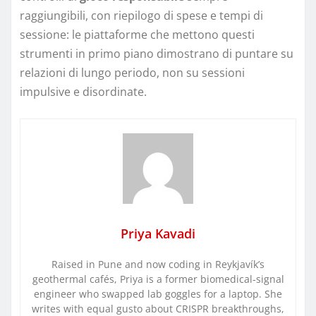
raggiungibili, con riepilogo di spese e tempi di
sessione: le piattaforme che mettono questi
strumenti in primo piano dimostrano di puntare su
relazioni di lungo periodo, non su sessioni
impulsive e disordinate.
Priya Kavadi
Raised in Pune and now coding in Reykjavík’s
geothermal cafés, Priya is a former biomedical-signal
engineer who swapped lab goggles for a laptop. She
writes with equal gusto about CRISPR breakthroughs,