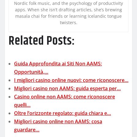
Nordic folk music, and the psychology of productivity
apps. When she isn’t drafting articles, she’s brewing
masala chai for friends or learning Icelandic tongue
twisters.
Related Posts:
Guida Approfondita ai Siti Non AAMS:
Opportunità,…
I migliori casino online nuovi: come riconoscere…
Migliori casino non AAMS: guida esperta per…
Casino online non AAMS: come riconoscere
quelli…
Oltre l’orizzonte regolato: guida chiara e…
Migliori casino online non AAMS: cosa
guardare…