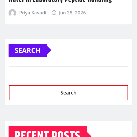
Priya Kavadi
Jun 28, 2026
SEARCH
Search
RECENT POSTS