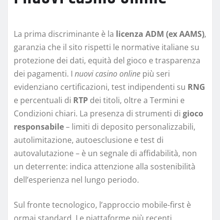
La prima discriminante è la
licenza ADM (ex AAMS)
,
garanzia che il sito rispetti le normative italiane su
protezione dei dati, equità del gioco e trasparenza
dei pagamenti. I
nuovi casino online
più seri
evidenziano certificazioni, test indipendenti su
RNG
e percentuali di
RTP
dei titoli, oltre a Termini e
Condizioni chiari. La presenza di strumenti di
gioco
responsabile
– limiti di deposito personalizzabili,
autolimitazione, autoesclusione e test di
autovalutazione – è un segnale di affidabilità, non
un deterrente: indica attenzione alla sostenibilità
dell’esperienza nel lungo periodo.
Sul fronte tecnologico, l’approccio mobile-first è
ormai standard. Le piattaforme più recenti