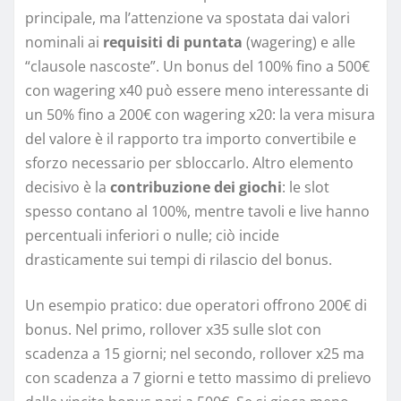
principale, ma l’attenzione va spostata dai valori
nominali ai
requisiti di puntata
(wagering) e alle
“clausole nascoste”. Un bonus del 100% fino a 500€
con wagering x40 può essere meno interessante di
un 50% fino a 200€ con wagering x20: la vera misura
del valore è il rapporto tra importo convertibile e
sforzo necessario per sbloccarlo. Altro elemento
decisivo è la
contribuzione dei giochi
: le slot
spesso contano al 100%, mentre tavoli e live hanno
percentuali inferiori o nulle; ciò incide
drasticamente sui tempi di rilascio del bonus.
Un esempio pratico: due operatori offrono 200€ di
bonus. Nel primo, rollover x35 sulle slot con
scadenza a 15 giorni; nel secondo, rollover x25 ma
con scadenza a 7 giorni e tetto massimo di prelievo