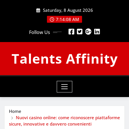
Skip
Saturday, 8 August 2026
to
content
7:14:09 AM
Follow Us
Talents Affinity
Home
Nuovi casino online: come riconoscere piattaforme
sicure, innovative e davvero convenienti