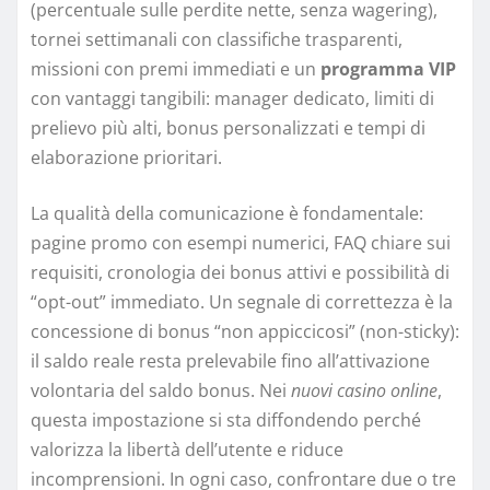
(percentuale sulle perdite nette, senza wagering),
tornei settimanali con classifiche trasparenti,
missioni con premi immediati e un
programma VIP
con vantaggi tangibili: manager dedicato, limiti di
prelievo più alti, bonus personalizzati e tempi di
elaborazione prioritari.
La qualità della comunicazione è fondamentale:
pagine promo con esempi numerici, FAQ chiare sui
requisiti, cronologia dei bonus attivi e possibilità di
“opt-out” immediato. Un segnale di correttezza è la
concessione di bonus “non appiccicosi” (non-sticky):
il saldo reale resta prelevabile fino all’attivazione
volontaria del saldo bonus. Nei
nuovi casino online
,
questa impostazione si sta diffondendo perché
valorizza la libertà dell’utente e riduce
incomprensioni. In ogni caso, confrontare due o tre