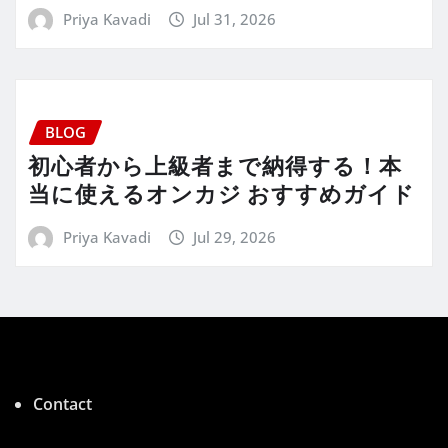
Priya Kavadi
Jul 31, 2026
BLOG
初心者から上級者まで納得する！本
当に使えるオンカジ おすすめガイド
Priya Kavadi
Jul 29, 2026
Contact