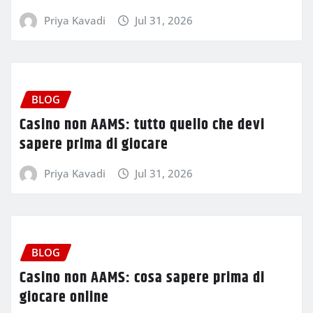
Priya Kavadi
Jul 31, 2026
BLOG
Casino non AAMS: tutto quello che devi
sapere prima di giocare
Priya Kavadi
Jul 31, 2026
BLOG
Casino non AAMS: cosa sapere prima di
giocare online