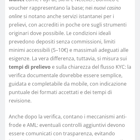
voucher rappresentano la base; nei
nuovi casino
online
si notano anche servizi istantanei per i
prelievi, con accrediti in poche ore sugli strumenti
originari dove possibile. Le condizioni ideali
prevedono depositi senza commissioni, limiti
minimi accessibili (5–10€) e massimali adeguati alle
esigenze. La vera differenza, tuttavia, si misura sui
tempi di prelievo
e sulla chiarezza del flusso KYC: la
verifica documentale dovrebbe essere semplice,
guidata e completabile da mobile, con indicazione
puntuale dei formati accettati e dei tempi di
revisione.
Anche dopo la verifica, contano i meccanismi anti-
frode e AML: eventuali controlli aggiuntivi devono
essere comunicati con trasparenza, evitando