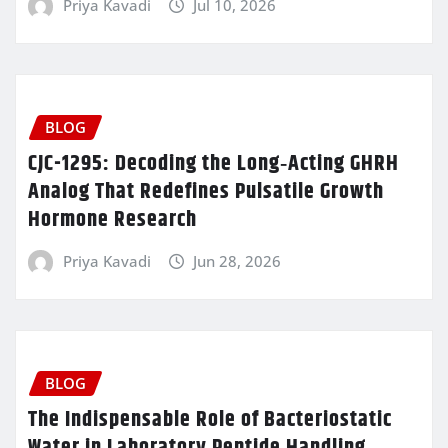
Priya Kavadi
Jul 10, 2026
BLOG
CJC-1295: Decoding the Long‑Acting GHRH
Analog That Redefines Pulsatile Growth
Hormone Research
Priya Kavadi
Jun 28, 2026
BLOG
The Indispensable Role of Bacteriostatic
Water in Laboratory Peptide Handling