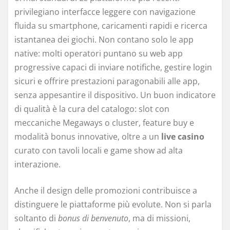
privilegiano interfacce leggere con navigazione
fluida su smartphone, caricamenti rapidi e ricerca
istantanea dei giochi. Non contano solo le app
native: molti operatori puntano su web app
progressive capaci di inviare notifiche, gestire login
sicuri e offrire prestazioni paragonabili alle app,
senza appesantire il dispositivo. Un buon indicatore
di qualità è la cura del catalogo: slot con
meccaniche Megaways o cluster, feature buy e
modalità bonus innovative, oltre a un
live casino
curato con tavoli locali e game show ad alta
interazione.
Anche il design delle promozioni contribuisce a
distinguere le piattaforme più evolute. Non si parla
soltanto di
bonus di benvenuto
, ma di missioni,