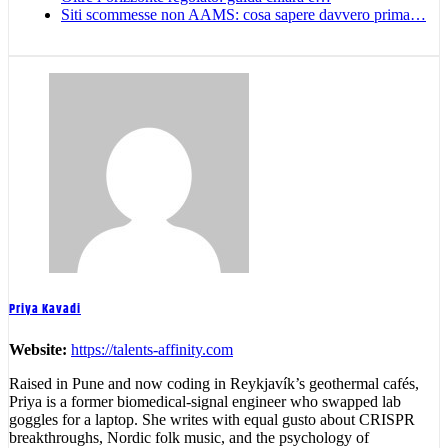
Siti scommesse non AAMS: cosa sapere davvero prima…
Priya Kavadi
Website:
https://talents-affinity.com
Raised in Pune and now coding in Reykjavík’s geothermal cafés,
Priya is a former biomedical-signal engineer who swapped lab
goggles for a laptop. She writes with equal gusto about CRISPR
breakthroughs, Nordic folk music, and the psychology of