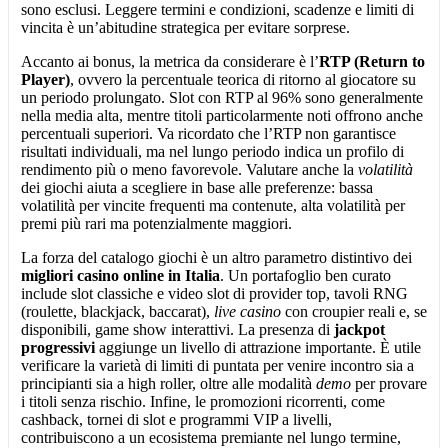
sono esclusi. Leggere termini e condizioni, scadenze e limiti di
vincita è un’abitudine strategica per evitare sorprese.
Accanto ai bonus, la metrica da considerare è l’
RTP (Return to
Player)
, ovvero la percentuale teorica di ritorno al giocatore su
un periodo prolungato. Slot con RTP al 96% sono generalmente
nella media alta, mentre titoli particolarmente noti offrono anche
percentuali superiori. Va ricordato che l’RTP non garantisce
risultati individuali, ma nel lungo periodo indica un profilo di
rendimento più o meno favorevole. Valutare anche la
volatilità
dei giochi aiuta a scegliere in base alle preferenze: bassa
volatilità per vincite frequenti ma contenute, alta volatilità per
premi più rari ma potenzialmente maggiori.
La forza del catalogo giochi è un altro parametro distintivo dei
migliori casino online in Italia
. Un portafoglio ben curato
include slot classiche e video slot di provider top, tavoli RNG
(roulette, blackjack, baccarat),
live casino
con croupier reali e, se
disponibili, game show interattivi. La presenza di
jackpot
progressivi
aggiunge un livello di attrazione importante. È utile
verificare la varietà di limiti di puntata per venire incontro sia a
principianti sia a high roller, oltre alle modalità
demo
per provare
i titoli senza rischio. Infine, le promozioni ricorrenti, come
cashback, tornei di slot e programmi VIP a livelli,
contribuiscono a un ecosistema premiante nel lungo termine,