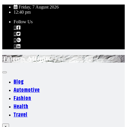
Skip
Friday, 7 August 2026
to
12:40 pm
content
Follow Us
Talents Affinity
Blog
Automotive
Fashion
Health
Travel
×