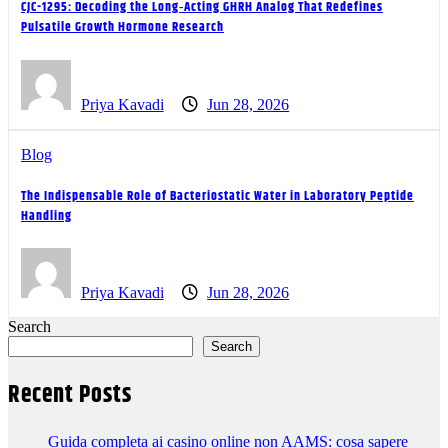
CJC-1295: Decoding the Long‑Acting GHRH Analog That Redefines
Pulsatile Growth Hormone Research
Priya Kavadi
Jun 28, 2026
Blog
The Indispensable Role of Bacteriostatic Water in Laboratory Peptide
Handling
Priya Kavadi
Jun 28, 2026
Search
Search
Recent Posts
Guida completa ai casino online non AAMS: cosa sapere