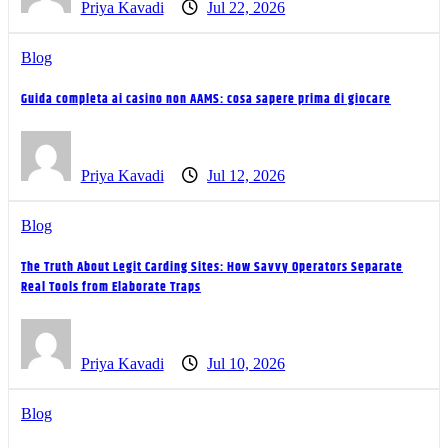
Priya Kavadi
Jul 22, 2026
Blog
Guida completa ai casino non AAMS: cosa sapere prima di giocare
Priya Kavadi
Jul 12, 2026
Blog
The Truth About Legit Carding Sites: How Savvy Operators Separate
Real Tools from Elaborate Traps
Priya Kavadi
Jul 10, 2026
Blog