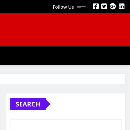
Follow Us
SEARCH