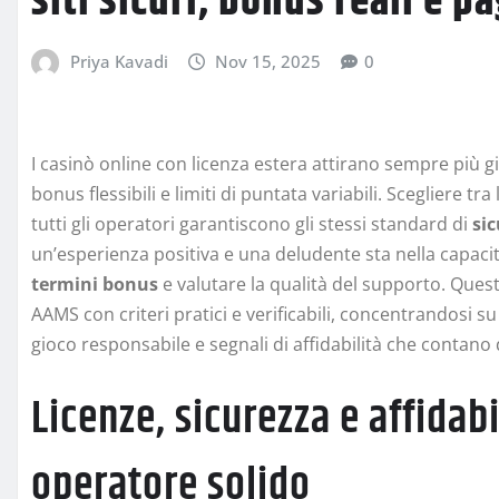
siti sicuri, bonus reali e 
Priya Kavadi
Nov 15, 2025
0
I casinò online con licenza estera attirano sempre più gio
bonus flessibili e limiti di puntata variabili. Scegliere 
tutti gli operatori garantiscono gli stessi standard di
si
un’esperienza positiva e una deludente sta nella capaci
termini bonus
e valutare la qualità del supporto. Ques
AAMS con criteri pratici e verificabili, concentrandosi 
gioco responsabile e segnali di affidabilità che contano
Licenze, sicurezza e affidab
operatore solido