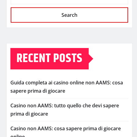
Search
RECENT POSTS
Guida completa ai casino online non AAMS: cosa
sapere prima di giocare
Casino non AAMS: tutto quello che devi sapere
prima di giocare
Casino non AAMS: cosa sapere prima di giocare
online