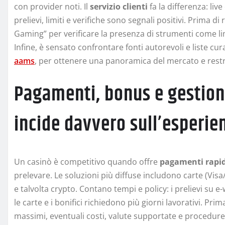
con provider noti. Il
servizio clienti
fa la differenza: live
prelievi, limiti e verifiche sono segnali positivi. Prima di
Gaming” per verificare la presenza di strumenti come l
Infine, è sensato confrontare fonti autorevoli e liste c
aams
, per ottenere una panoramica del mercato e restrin
Pagamenti, bonus e gestione
incide davvero sull’esperie
Un casinò è competitivo quando offre
pagamenti rapid
prelevare. Le soluzioni più diffuse includono carte (Visa/M
e talvolta crypto. Contano tempi e policy: i prelievi su 
le carte e i bonifici richiedono più giorni lavorativi. Pri
massimi, eventuali costi, valute supportate e procedure 