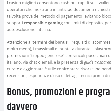
I casino migliori consentono cash-out rapidi su e-wallet
operatori che mostrano in anticipo documenti richiesti p
talvolta prova del metodo di pagamento) evitando blocchi
supporti
responsible gaming
con limiti di deposito, pe
autoesclusione interna.
Attenzione ai
termini dei bonus
. I requisiti di scommes
molto meno), i massimali di puntata durante il playthro
promozioni “troppo generose” con vincoli poco chiari o cap
italiano, via chat o email, e la presenza di
guide trasparen
curate e aggiornate è utile confrontare risorse indipen
recensioni, esperienze d’uso e dettagli tecnici prima di r
Bonus, promozioni e progra
davvero