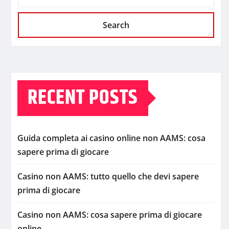
Search
RECENT POSTS
Guida completa ai casino online non AAMS: cosa
sapere prima di giocare
Casino non AAMS: tutto quello che devi sapere
prima di giocare
Casino non AAMS: cosa sapere prima di giocare
online