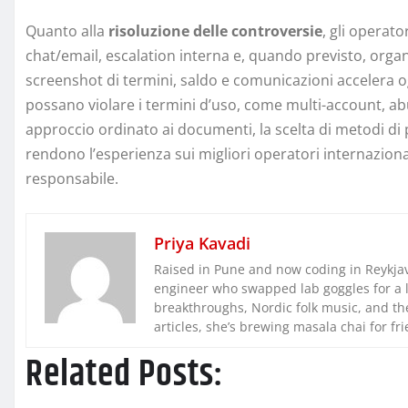
Quanto alla
risoluzione delle controversie
, gli operato
chat/email, escalation interna e, quando previsto, orga
screenshot di termini, saldo e comunicazioni accelera ogn
possano violare i termini d’uso, come multi-account, a
approccio ordinato ai documenti, la scelta di metodi di
rendono l’esperienza sui migliori operatori internazional
responsabile.
Priya Kavadi
Raised in Pune and now coding in Reykjaví
engineer who swapped lab goggles for a 
breakthroughs, Nordic folk music, and the
articles, she’s brewing masala chai for fr
Related Posts: