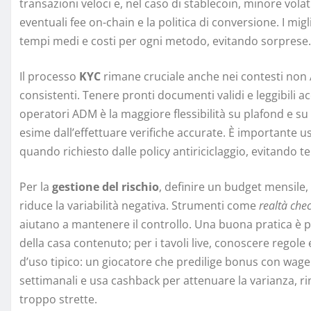
transazioni veloci e, nel caso di stablecoin, minore volat
eventuali fee on-chain e la politica di conversione. I mi
tempi medi e costi per ogni metodo, evitando sorprese.
Il processo
KYC
rimane cruciale anche nei contesti non A
consistenti. Tenere pronti documenti validi e leggibili ac
operatori ADM è la maggiore flessibilità su plafond e 
esime dall’effettuare verifiche accurate. È importante 
quando richiesto dalle policy antiriciclaggio, evitando te
Per la
gestione del rischio
, definire un budget mensile
riduce la variabilità negativa. Strumenti come
realtà che
aiutano a mantenere il controllo. Una buona pratica è p
della casa contenuto; per i tavoli live, conoscere regole e
d’uso tipico: un giocatore che predilige bonus con wageri
settimanali e usa cashback per attenuare la varianza, 
troppo strette.