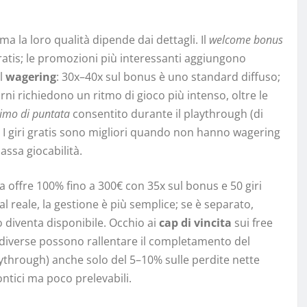
 ma la loro qualità dipende dai dettagli. Il
welcome bonus
ratis; le promozioni più interessanti aggiungono
il
wagering
: 30x–40x sul bonus è uno standard diffuso;
rni richiedono un ritmo di gioco più intenso, oltre le
imo di puntata
consentito durante il playthrough (di
s. I giri gratis sono migliori quando non hanno wagering
ssa giocabilità.
offre 100% fino a 300€ con 35x sul bonus e 50 giri
al reale, la gestione è più semplice; se è separato,
o diventa disponibile. Occhio ai
cap di vincita
sui free
 diverse possono rallentare il completamento del
aythrough) anche solo del 5–10% sulle perdite nette
ntici ma poco prelevabili.