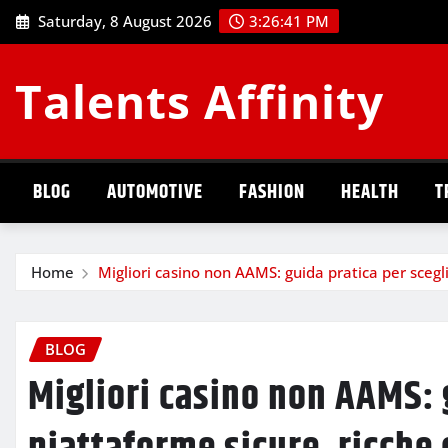
Skip
Saturday, 8 August 2026
3:26:42 PM
to
content
Talents Affinity
BLOG
AUTOMOTIVE
FASHION
HEALTH
T
Home
Migliori casino non AAMS: guida pratica per scegl
BLOG
Migliori casino non AAMS: 