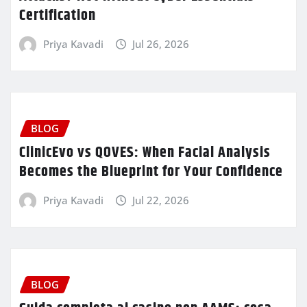
Certification
Priya Kavadi
Jul 26, 2026
BLOG
ClinicEvo vs QOVES: When Facial Analysis
Becomes the Blueprint for Your Confidence
Priya Kavadi
Jul 22, 2026
BLOG