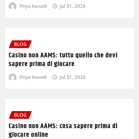
Priya Kavadi
Jul 31, 2026
BLOG
Casino non AAMS: tutto quello che devi
sapere prima di giocare
Priya Kavadi
Jul 31, 2026
BLOG
Casino non AAMS: cosa sapere prima di
giocare online