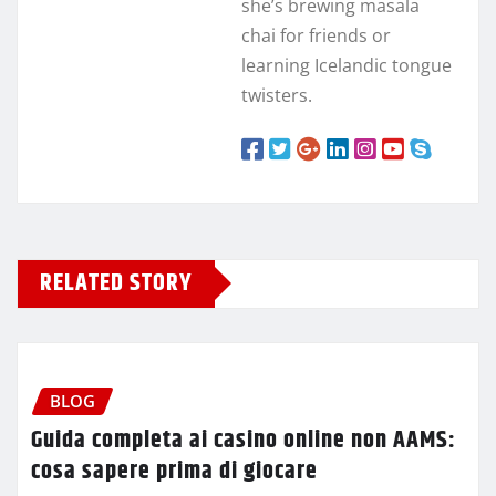
she’s brewing masala
chai for friends or
learning Icelandic tongue
twisters.
RELATED STORY
BLOG
Guida completa ai casino online non AAMS:
cosa sapere prima di giocare