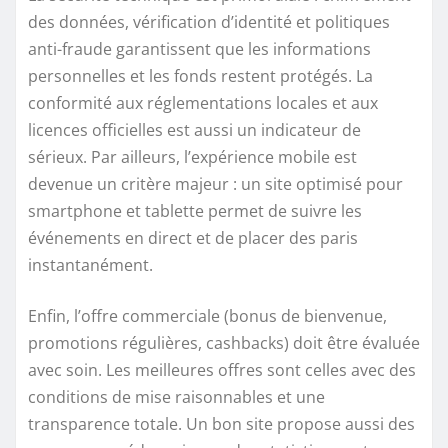
des données, vérification d’identité et politiques
anti-fraude garantissent que les informations
personnelles et les fonds restent protégés. La
conformité aux réglementations locales et aux
licences officielles est aussi un indicateur de
sérieux. Par ailleurs, l’expérience mobile est
devenue un critère majeur : un site optimisé pour
smartphone et tablette permet de suivre les
événements en direct et de placer des paris
instantanément.
Enfin, l’offre commerciale (bonus de bienvenue,
promotions régulières, cashbacks) doit être évaluée
avec soin. Les meilleures offres sont celles avec des
conditions de mise raisonnables et une
transparence totale. Un bon site propose aussi des