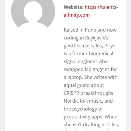
Website:
https://talents-
affinity.com
Raised in Pune and now
coding in Reykjavík’s
geothermal cafés, Priya
is a former biomedical-
signal engineer who
swapped lab goggles for
a laptop. She writes with
equal gusto about
CRISPR breakthroughs,
Nordic folk music, and
the psychology of
productivity apps. When
she isn’t drafting articles,