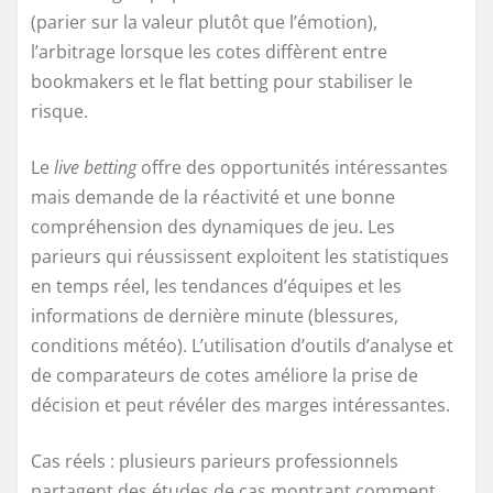
(parier sur la valeur plutôt que l’émotion),
l’arbitrage lorsque les cotes diffèrent entre
bookmakers et le flat betting pour stabiliser le
risque.
Le
live betting
offre des opportunités intéressantes
mais demande de la réactivité et une bonne
compréhension des dynamiques de jeu. Les
parieurs qui réussissent exploitent les statistiques
en temps réel, les tendances d’équipes et les
informations de dernière minute (blessures,
conditions météo). L’utilisation d’outils d’analyse et
de comparateurs de cotes améliore la prise de
décision et peut révéler des marges intéressantes.
Cas réels : plusieurs parieurs professionnels
partagent des études de cas montrant comment