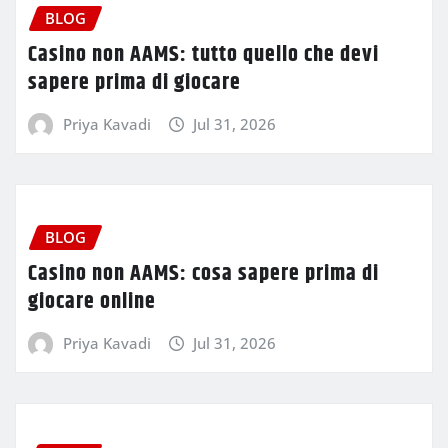
BLOG
Casino non AAMS: tutto quello che devi
sapere prima di giocare
Priya Kavadi
Jul 31, 2026
BLOG
Casino non AAMS: cosa sapere prima di
giocare online
Priya Kavadi
Jul 31, 2026