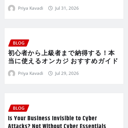
Priya Kavadi
Jul 31, 2026
BLOG
初心者から上級者まで納得する！本
当に使えるオンカジ おすすめガイド
Priya Kavadi
Jul 29, 2026
BLOG
Is Your Business Invisible to Cyber
Attacks? Not Without Cyber Essentials