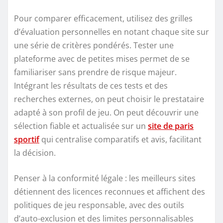
Pour comparer efficacement, utilisez des grilles
d’évaluation personnelles en notant chaque site sur
une série de critères pondérés. Tester une
plateforme avec de petites mises permet de se
familiariser sans prendre de risque majeur.
Intégrant les résultats de ces tests et des
recherches externes, on peut choisir le prestataire
adapté à son profil de jeu. On peut découvrir une
sélection fiable et actualisée sur un
site de paris
sportif
qui centralise comparatifs et avis, facilitant
la décision.
Penser à la conformité légale : les meilleurs sites
détiennent des licences reconnues et affichent des
politiques de jeu responsable, avec des outils
d’auto-exclusion et des limites personnalisables