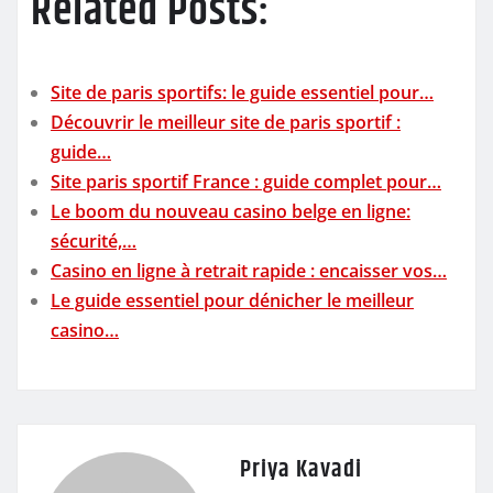
Related Posts:
Site de paris sportifs: le guide essentiel pour…
Découvrir le meilleur site de paris sportif :
guide…
Site paris sportif France : guide complet pour…
Le boom du nouveau casino belge en ligne:
sécurité,…
Casino en ligne à retrait rapide : encaisser vos…
Le guide essentiel pour dénicher le meilleur
casino…
Priya Kavadi