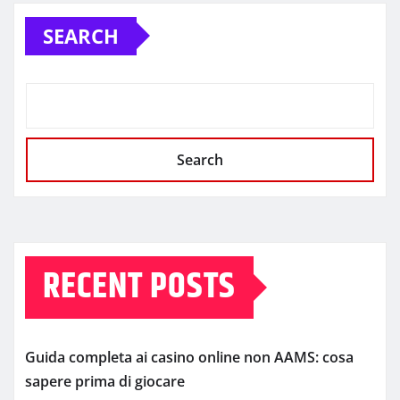
SEARCH
Search
RECENT POSTS
Guida completa ai casino online non AAMS: cosa
sapere prima di giocare