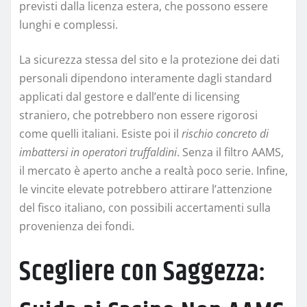
previsti dalla licenza estera, che possono essere
lunghi e complessi.
La sicurezza stessa del sito e la protezione dei dati
personali dipendono interamente dagli standard
applicati dal gestore e dall’ente di licensing
straniero, che potrebbero non essere rigorosi
come quelli italiani. Esiste poi il
rischio concreto di
imbattersi in operatori truffaldini
. Senza il filtro AAMS,
il mercato è aperto anche a realtà poco serie. Infine,
le vincite elevate potrebbero attirare l’attenzione
del fisco italiano, con possibili accertamenti sulla
provenienza dei fondi.
Scegliere con Saggezza: