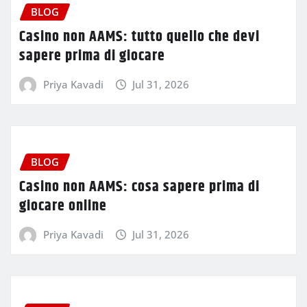
BLOG
Casino non AAMS: tutto quello che devi
sapere prima di giocare
Priya Kavadi
Jul 31, 2026
BLOG
Casino non AAMS: cosa sapere prima di
giocare online
Priya Kavadi
Jul 31, 2026