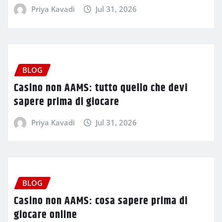
Priya Kavadi
Jul 31, 2026
BLOG
Casino non AAMS: tutto quello che devi
sapere prima di giocare
Priya Kavadi
Jul 31, 2026
BLOG
Casino non AAMS: cosa sapere prima di
giocare online