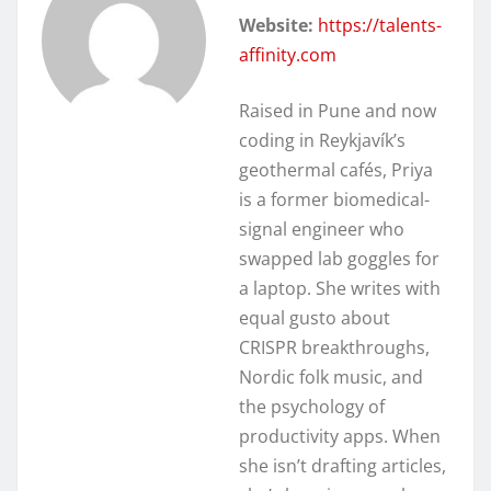
Website:
https://talents-
affinity.com
Raised in Pune and now
coding in Reykjavík’s
geothermal cafés, Priya
is a former biomedical-
signal engineer who
swapped lab goggles for
a laptop. She writes with
equal gusto about
CRISPR breakthroughs,
Nordic folk music, and
the psychology of
productivity apps. When
she isn’t drafting articles,