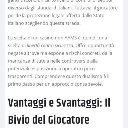
diverso dagli standard italiani. Tuttavia, il giocatore
perde la protezione legale offerta dallo Stato
italiano scegliendo questa strada.
La scelta di un casino non AAMS è, quindi, una
scelta di
libertà contro sicurezza
. Offre opportunità
negate altrove ma espone a rischi concreti, dalla
mancanza di tutela nelle controversie alla
potenziale esposizione a operatori poco
trasparenti. Comprendere questo dualismo è il
primo passo per un approccio consapevole.
Vantaggi e Svantaggi: Il
Bivio del Giocatore