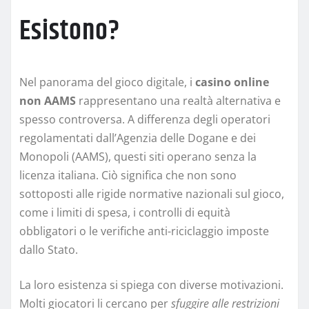
Esistono?
Nel panorama del gioco digitale, i
casino online
non AAMS
rappresentano una realtà alternativa e
spesso controversa. A differenza degli operatori
regolamentati dall’Agenzia delle Dogane e dei
Monopoli (AAMS), questi siti operano senza la
licenza italiana. Ciò significa che non sono
sottoposti alle rigide normative nazionali sul gioco,
come i limiti di spesa, i controlli di equità
obbligatori o le verifiche anti-riciclaggio imposte
dallo Stato.
La loro esistenza si spiega con diverse motivazioni.
Molti giocatori li cercano per
sfuggire alle restrizioni