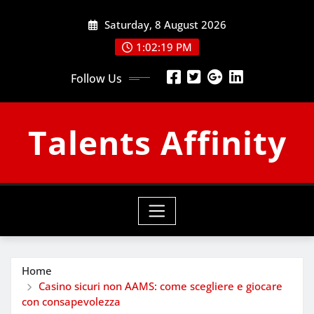
Skip
Saturday, 8 August 2026
to
content
1:02:20 PM
Follow Us
Talents Affinity
Home
Casino sicuri non AAMS: come scegliere e giocare
con consapevolezza