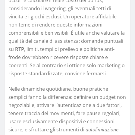
occorre calcolare il reale costo del bonus,
considerando il wagering, gli eventuali tetti di
vincita e i giochi esclusi. Un operatore affidabile
non teme di rendere queste informazioni
comprensibili e ben visibili. È utile anche valutare la
qualità del canale di assistenza: domande puntuali
su
RTP
, limiti, tempi di prelievo e politiche anti-
frode dovrebbero ricevere risposte chiare e
coerenti. Se al contrario si ottiene solo marketing o
risposte standardizzate, conviene fermarsi.
Nelle dinamiche quotidiane, buone pratiche
semplici fanno la differenza: definire un budget non
negoziabile, attivare l’autenticazione a due fattori,
tenere traccia dei movimenti, fare pause regolari,
usare esclusivamente dispositivi e connessioni
sicure, e sfruttare gli strumenti di
autolimitazione
.