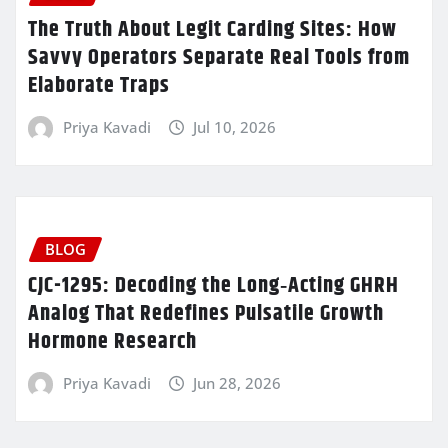
The Truth About Legit Carding Sites: How
Savvy Operators Separate Real Tools from
Elaborate Traps
Priya Kavadi
Jul 10, 2026
BLOG
CJC-1295: Decoding the Long‑Acting GHRH
Analog That Redefines Pulsatile Growth
Hormone Research
Priya Kavadi
Jun 28, 2026