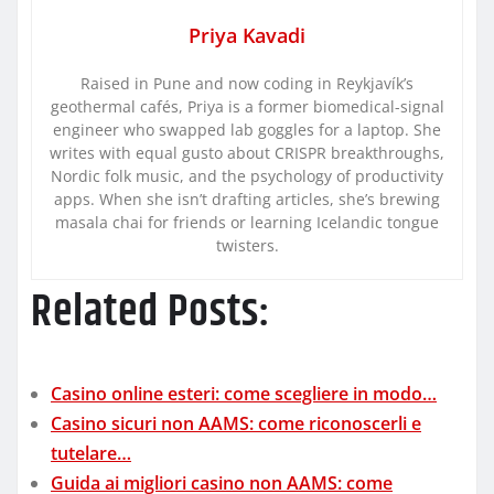
Priya Kavadi
Raised in Pune and now coding in Reykjavík’s
geothermal cafés, Priya is a former biomedical-signal
engineer who swapped lab goggles for a laptop. She
writes with equal gusto about CRISPR breakthroughs,
Nordic folk music, and the psychology of productivity
apps. When she isn’t drafting articles, she’s brewing
masala chai for friends or learning Icelandic tongue
twisters.
Related Posts:
Casino online esteri: come scegliere in modo…
Casino sicuri non AAMS: come riconoscerli e
tutelare…
Guida ai migliori casino non AAMS: come