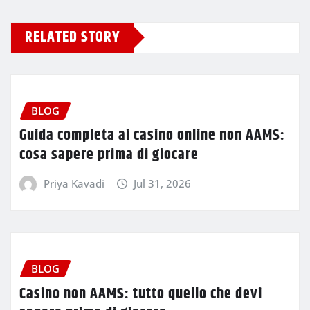
RELATED STORY
BLOG
Guida completa ai casino online non AAMS:
cosa sapere prima di giocare
Priya Kavadi
Jul 31, 2026
BLOG
Casino non AAMS: tutto quello che devi