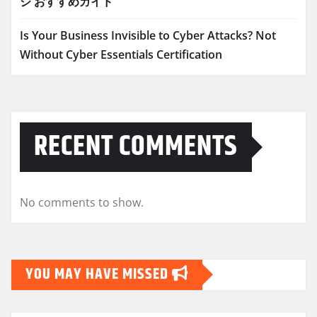
ジ おすすめガイド
Is Your Business Invisible to Cyber Attacks? Not
Without Cyber Essentials Certification
RECENT COMMENTS
No comments to show.
YOU MAY HAVE MISSED