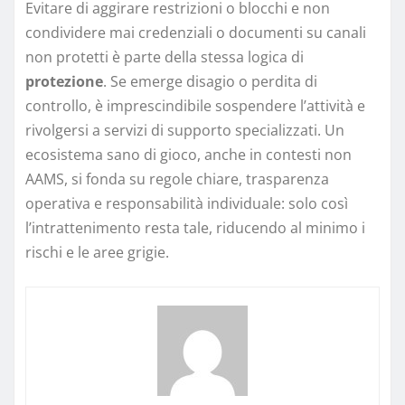
Evitare di aggirare restrizioni o blocchi e non
condividere mai credenziali o documenti su canali
non protetti è parte della stessa logica di
protezione
. Se emerge disagio o perdita di
controllo, è imprescindibile sospendere l’attività e
rivolgersi a servizi di supporto specializzati. Un
ecosistema sano di gioco, anche in contesti non
AAMS, si fonda su regole chiare, trasparenza
operativa e responsabilità individuale: solo così
l’intrattenimento resta tale, riducendo al minimo i
rischi e le aree grigie.