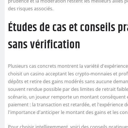
prudence et la modération restent les meilleurs alliés 
des risques associés.
Études de cas et conseils pr
sans vérification
Plusieurs cas concrets montrent la variété d'expérience
choisit un casino acceptant les crypto-monnaies et profit
dépôts et retire des gains modérés sans aucune demande
souvent rendue possible par des limites de retrait faibl
scénario, un joueur remporte un montant conséquent et
paiement : la transaction est retardée, et l'expérience
l'importance d'anticiper le montant des gains et les cond
Pour choisir intelligemment, voici des conseils pratiques