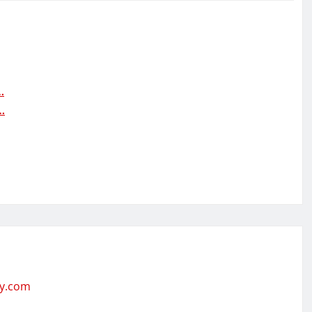
…
…
ity.com