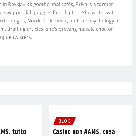
in Reykjavík’s geothermal cafés, Priya is a former
o swapped lab goggles for a laptop. She writes with
kthroughs, Nordic folk music, and the psychology of
’t drafting articles, she’s brewing masala chai for
ongue twisters.
BLOG
AMS: tutto
Casino non AAMS: cosa