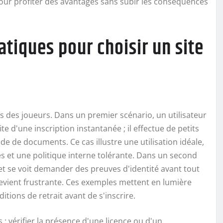
pour profiter des avantages sans subir les conséquences
atiques pour choisir un site
s des joueurs. Dans un premier scénario, un utilisateur
e d'une inscription instantanée ; il effectue de petits
 de documents. Ce cas illustre une utilisation idéale,
es et une politique interne tolérante. Dans un second
 se voit demander des preuves d'identité avant tout
 devient frustrante. Ces exemples mettent en lumière
itions de retrait avant de s'inscrire.
 : vérifier la présence d'une licence ou d'un