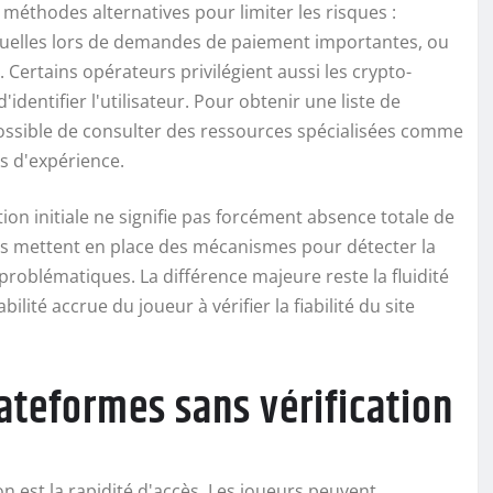
méthodes alternatives pour limiter les risques :
nctuelles lors de demandes de paiement importantes, ou
 Certains opérateurs privilégient aussi les crypto-
identifier l'utilisateur. Pour obtenir une liste de
possible de consulter des ressources spécialisées comme
s d'expérience.
tion initiale ne signifie pas forcément absence totale de
les mettent en place des mécanismes pour détecter la
roblématiques. La différence majeure reste la fluidité
lité accrue du joueur à vérifier la fiabilité du site
ateformes sans vérification
n est la rapidité d'accès. Les joueurs peuvent