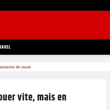
RAVEL
nnaissance de cause
jouer vite, mais en