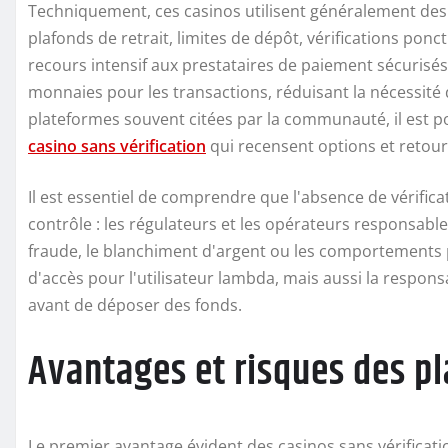
Techniquement, ces casinos utilisent généralement des 
plafonds de retrait, limites de dépôt, vérifications po
recours intensif aux prestataires de paiement sécurisés.
monnaies pour les transactions, réduisant la nécessité d'
plateformes souvent citées par la communauté, il est 
casino sans vérification
qui recensent options et retour
Il est essentiel de comprendre que l'absence de vérifica
contrôle : les régulateurs et les opérateurs responsab
fraude, le blanchiment d'argent ou les comportements p
d'accès pour l'utilisateur lambda, mais aussi la responsabi
avant de déposer des fonds.
Avantages et risques des pl
Le premier avantage évident des casinos sans vérificatio