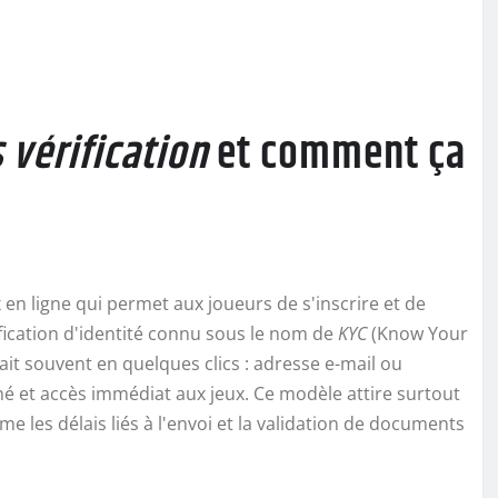
 vérification
et comment ça
en ligne qui permet aux joueurs de s'inscrire et de
ification d'identité connu sous le nom de
KYC
(Know Your
it souvent en quelques clics : adresse e-mail ou
né et accès immédiat aux jeux. Ce modèle attire surtout
ime les délais liés à l'envoi et la validation de documents