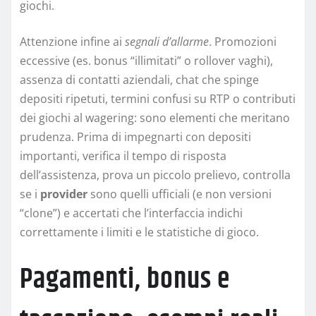
giochi.
Attenzione infine ai
segnali d’allarme
. Promozioni
eccessive (es. bonus “illimitati” o rollover vaghi),
assenza di contatti aziendali, chat che spinge
depositi ripetuti, termini confusi su RTP o contributi
dei giochi al wagering: sono elementi che meritano
prudenza. Prima di impegnarti con depositi
importanti, verifica il tempo di risposta
dell’assistenza, prova un piccolo prelievo, controlla
se i
provider
sono quelli ufficiali (e non versioni
“clone”) e accertati che l’interfaccia indichi
correttamente i limiti e le statistiche di gioco.
Pagamenti, bonus e