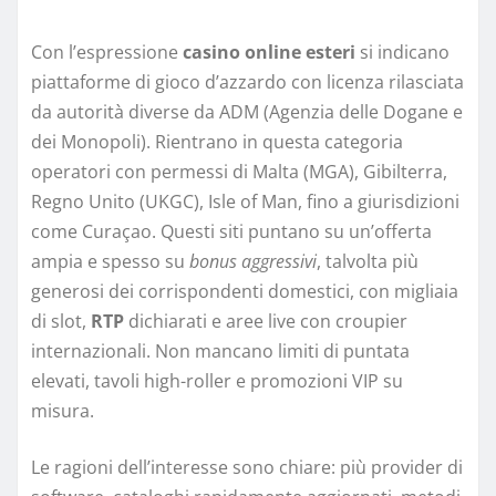
Con l’espressione
casino online esteri
si indicano
piattaforme di gioco d’azzardo con licenza rilasciata
da autorità diverse da ADM (Agenzia delle Dogane e
dei Monopoli). Rientrano in questa categoria
operatori con permessi di Malta (MGA), Gibilterra,
Regno Unito (UKGC), Isle of Man, fino a giurisdizioni
come Curaçao. Questi siti puntano su un’offerta
ampia e spesso su
bonus aggressivi
, talvolta più
generosi dei corrispondenti domestici, con migliaia
di slot,
RTP
dichiarati e aree live con croupier
internazionali. Non mancano limiti di puntata
elevati, tavoli high-roller e promozioni VIP su
misura.
Le ragioni dell’interesse sono chiare: più provider di