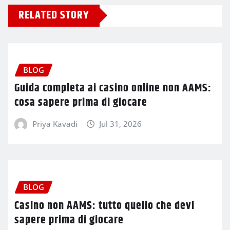
RELATED STORY
BLOG
Guida completa ai casino online non AAMS:
cosa sapere prima di giocare
Priya Kavadi
Jul 31, 2026
BLOG
Casino non AAMS: tutto quello che devi
sapere prima di giocare