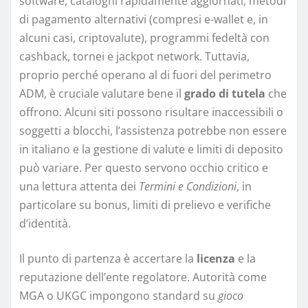
software, cataloghi rapidamente aggiornati, metodi
di pagamento alternativi (compresi e-wallet e, in
alcuni casi, criptovalute), programmi fedeltà con
cashback, tornei e jackpot network. Tuttavia,
proprio perché operano al di fuori del perimetro
ADM, è cruciale valutare bene il
grado di tutela
che
offrono. Alcuni siti possono risultare inaccessibili o
soggetti a blocchi, l’assistenza potrebbe non essere
in italiano e la gestione di valute e limiti di deposito
può variare. Per questo servono occhio critico e
una lettura attenta dei
Termini e Condizioni
, in
particolare su bonus, limiti di prelievo e verifiche
d’identità.
Il punto di partenza è accertare la
licenza
e la
reputazione dell’ente regolatore. Autorità come
MGA o UKGC impongono standard su
gioco