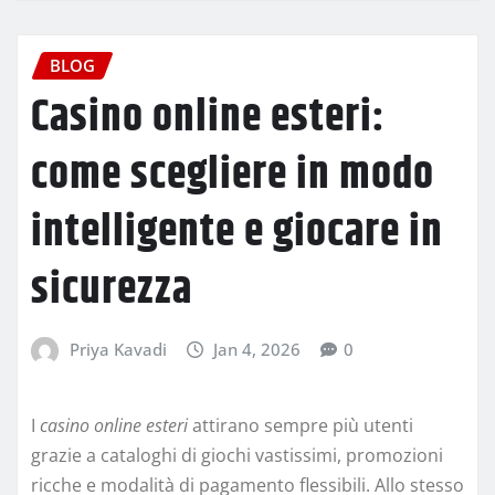
BLOG
Casino online esteri:
come scegliere in modo
intelligente e giocare in
sicurezza
Priya Kavadi
Jan 4, 2026
0
I
casino online esteri
attirano sempre più utenti
grazie a cataloghi di giochi vastissimi, promozioni
ricche e modalità di pagamento flessibili. Allo stesso