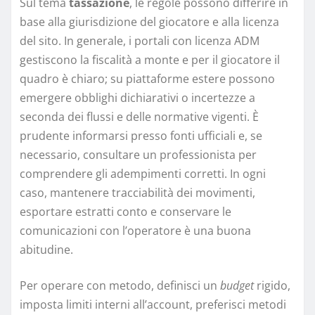
Sul tema
tassazione
, le regole possono differire in
base alla giurisdizione del giocatore e alla licenza
del sito. In generale, i portali con licenza ADM
gestiscono la fiscalità a monte e per il giocatore il
quadro è chiaro; su piattaforme estere possono
emergere obblighi dichiarativi o incertezze a
seconda dei flussi e delle normative vigenti. È
prudente informarsi presso fonti ufficiali e, se
necessario, consultare un professionista per
comprendere gli adempimenti corretti. In ogni
caso, mantenere tracciabilità dei movimenti,
esportare estratti conto e conservare le
comunicazioni con l’operatore è una buona
abitudine.
Per operare con metodo, definisci un
budget
rigido,
imposta limiti interni all’account, preferisci metodi