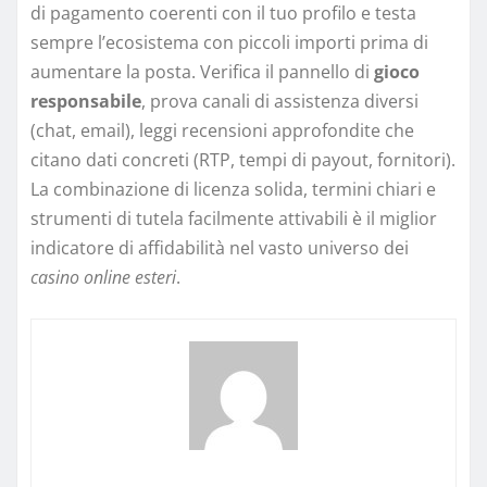
di pagamento coerenti con il tuo profilo e testa
sempre l’ecosistema con piccoli importi prima di
aumentare la posta. Verifica il pannello di
gioco
responsabile
, prova canali di assistenza diversi
(chat, email), leggi recensioni approfondite che
citano dati concreti (RTP, tempi di payout, fornitori).
La combinazione di licenza solida, termini chiari e
strumenti di tutela facilmente attivabili è il miglior
indicatore di affidabilità nel vasto universo dei
casino online esteri
.