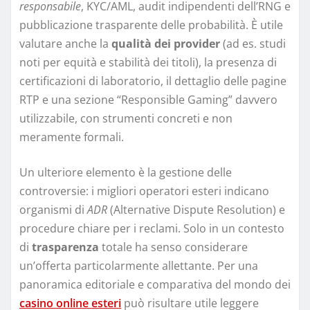
responsabile
, KYC/AML, audit indipendenti dell’RNG e
pubblicazione trasparente delle probabilità. È utile
valutare anche la
qualità dei provider
(ad es. studi
noti per equità e stabilità dei titoli), la presenza di
certificazioni di laboratorio, il dettaglio delle pagine
RTP e una sezione “Responsible Gaming” davvero
utilizzabile, con strumenti concreti e non
meramente formali.
Un ulteriore elemento è la gestione delle
controversie: i migliori operatori esteri indicano
organismi di
ADR
(Alternative Dispute Resolution) e
procedure chiare per i reclami. Solo in un contesto
di
trasparenza
totale ha senso considerare
un’offerta particolarmente allettante. Per una
panoramica editoriale e comparativa del mondo dei
casino online esteri
può risultare utile leggere