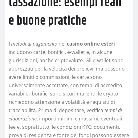
tassazione: esempi reali
e buone pratiche
I
metodi di pagamento
nei
casino online esteri
includono carte, bonifici, e-wallet e, in alcune
giurisdizioni, anche criptovalute. Gli e-wallet sono
apprezzati per la velocità dei prelievi, ma possono
avere limiti o commissioni; le carte sono
universalmente accettate, con tempi di accredito
variabili; i bonifici sono sicuri ma lenti; le crypto
richiedono attenzione a volatilità e requisiti di
tracciabilità. Prima di depositare, verifica
tempi di
elaborazione
, importi minimi e massimi, eventuali
fee e, soprattutto, le condizioni KYC: documenti,
prova di residenza e fonte dei fondi possono essere