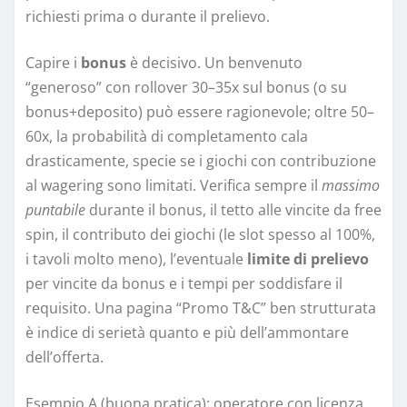
richiesti prima o durante il prelievo.
Capire i
bonus
è decisivo. Un benvenuto
“generoso” con rollover 30–35x sul bonus (o su
bonus+deposito) può essere ragionevole; oltre 50–
60x, la probabilità di completamento cala
drasticamente, specie se i giochi con contribuzione
al wagering sono limitati. Verifica sempre il
massimo
puntabile
durante il bonus, il tetto alle vincite da free
spin, il contributo dei giochi (le slot spesso al 100%,
i tavoli molto meno), l’eventuale
limite di prelievo
per vincite da bonus e i tempi per soddisfare il
requisito. Una pagina “Promo T&C” ben strutturata
è indice di serietà quanto e più dell’ammontare
dell’offerta.
Esempio A (buona pratica): operatore con licenza