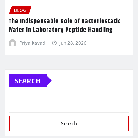
BLOG
The Indispensable Role of Bacteriostatic
Water in Laboratory Peptide Handling
Priya Kavadi
Jun 28, 2026
SEARCH
Search