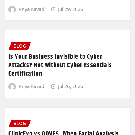
Priya Kavadi
Jul 29, 2026
BLOG
Is Your Business Invisible to Cyber
Attacks? Not Without Cyber Essentials
Certification
Priya Kavadi
Jul 26, 2026
BLOG
ClinicEvo vs QOVES: When Facial Analysis