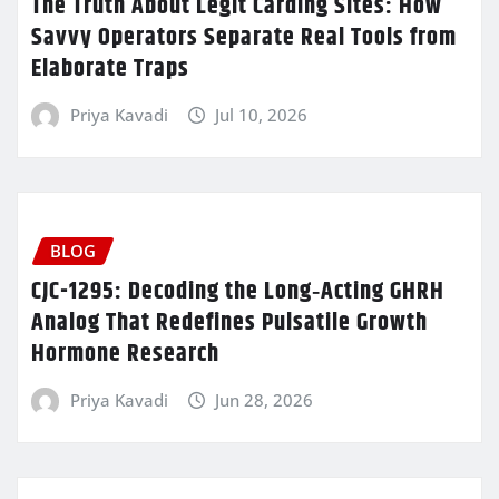
The Truth About Legit Carding Sites: How
Savvy Operators Separate Real Tools from
Elaborate Traps
Priya Kavadi
Jul 10, 2026
BLOG
CJC-1295: Decoding the Long‑Acting GHRH
Analog That Redefines Pulsatile Growth
Hormone Research
Priya Kavadi
Jun 28, 2026