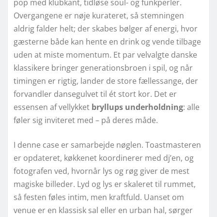
pop med klubkant, tidløse soul- og funkperler.
Overgangene er nøje kurateret, så stemningen
aldrig falder helt; der skabes bølger af energi, hvor
gæsterne både kan hente en drink og vende tilbage
uden at miste momentum. Et par velvalgte danske
klassikere bringer generationsbroen i spil, og når
timingen er rigtig, lander de store fællessange, der
forvandler dansegulvet til ét stort kor. Det er
essensen af vellykket
bryllups underholdning
: alle
føler sig inviteret med – på deres måde.
I denne case er samarbejde nøglen. Toastmasteren
er opdateret, køkkenet koordinerer med dj’en, og
fotografen ved, hvornår lys og røg giver de mest
magiske billeder. Lyd og lys er skaleret til rummet,
så festen føles intim, men kraftfuld. Uanset om
venue er en klassisk sal eller en urban hal, sørger