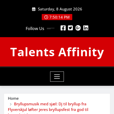
Skip
Saturday, 8 August 2026
to
content
7:50:15 PM
Follow Us
Talents Affinity
Home
Bryllupsmusik med sjæl: Dj til bryllup fra
Flyverskjul løfter jeres bryllupsfest fra god til