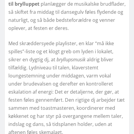
til brylluppet
planlægger de musikalske brudflader,
så skiftet fra middag til dansegulv føles flydende og
naturligt, og så både bedsteforældre og venner
oplever, at festen er deres.
Med skræddersyede playlister, en klar “må ikke
spilles”-liste og et klogt greb om lyden i lokalet,
sikrer en dygtig dj, at
bryllupsmusik
aldrig bliver
tilfældig. Lydniveau til talen, klaverstemt
loungestemning under middagen, varm vokal
under brudevalsen og derefter en kontrolleret
eskalation af energi: Det er detaljerne, der gør, at
festen føles gennemført. Den rigtige dj arbejder tæt
sammen med toastmasteren, koordinerer med
køkkenet og har styr på overgangene mellem taler,
indslag og dans, så tidsplanen holder, uden at
aftenen føles skemalagt.