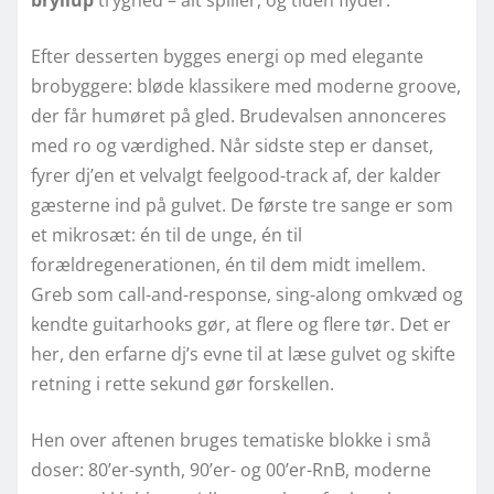
Efter desserten bygges energi op med elegante
brobyggere: bløde klassikere med moderne groove,
der får humøret på gled. Brudevalsen annonceres
med ro og værdighed. Når sidste step er danset,
fyrer dj’en et velvalgt feelgood-track af, der kalder
gæsterne ind på gulvet. De første tre sange er som
et mikrosæt: én til de unge, én til
forældregenerationen, én til dem midt imellem.
Greb som call-and-response, sing-along omkvæd og
kendte guitarhooks gør, at flere og flere tør. Det er
her, den erfarne dj’s evne til at læse gulvet og skifte
retning i rette sekund gør forskellen.
Hen over aftenen bruges tematiske blokke i små
doser: 80’er-synth, 90’er- og 00’er-RnB, moderne