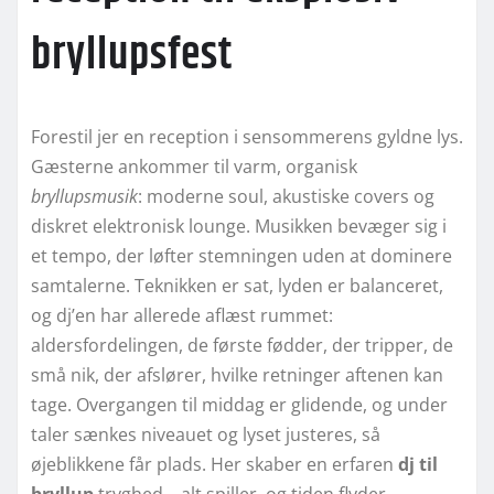
bryllupsfest
Forestil jer en reception i sensommerens gyldne lys.
Gæsterne ankommer til varm, organisk
bryllupsmusik
: moderne soul, akustiske covers og
diskret elektronisk lounge. Musikken bevæger sig i
et tempo, der løfter stemningen uden at dominere
samtalerne. Teknikken er sat, lyden er balanceret,
og dj’en har allerede aflæst rummet:
aldersfordelingen, de første fødder, der tripper, de
små nik, der afslører, hvilke retninger aftenen kan
tage. Overgangen til middag er glidende, og under
taler sænkes niveauet og lyset justeres, så
øjeblikkene får plads. Her skaber en erfaren
dj til
bryllup
tryghed – alt spiller, og tiden flyder.