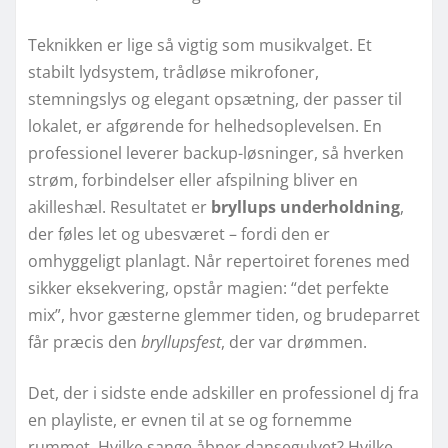
Teknikken er lige så vigtig som musikvalget. Et
stabilt lydsystem, trådløse mikrofoner,
stemningslys og elegant opsætning, der passer til
lokalet, er afgørende for helhedsoplevelsen. En
professionel leverer backup-løsninger, så hverken
strøm, forbindelser eller afspilning bliver en
akilleshæl. Resultatet er
bryllups underholdning
,
der føles let og ubesværet – fordi den er
omhyggeligt planlagt. Når repertoiret forenes med
sikker eksekvering, opstår magien: “det perfekte
mix”, hvor gæsterne glemmer tiden, og brudeparret
får præcis den
bryllupsfest
, der var drømmen.
Det, der i sidste ende adskiller en professionel dj fra
en playliste, er evnen til at se og fornemme
rummet. Hvilke sange åbner dansegulvet? Hvilke