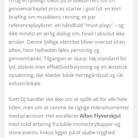
ro og et tydeligt fokus på brudeparrets stil. En
gennemarbejdet proces starter i god tid: en kort
briefing om musikkens retning, et par
referenceplaylister, en håndfuld “must plays” – og
ikke mindst en ærlig dialog om, hvad I absolut ikke
ønsker. Denne lydlige identitet bliver oversat til en
aften, hvor helheden føles personlig og
gennemtænkt. Tilgangen er skarp: høj standard for
lyd, diskret men effektfuld belysning og en æstetisk
opsætning, der klæder både herregårdssal og råt
industrilokale.
Som DJ handler det ikke om at spille alt for alle hele
tiden, men om at ramme de rigtige mikromomenter
med præcision. Her excellerer
Allan Flyverskjul
med solid erfaring fra både intime bryllupper og
store events. Fokus ligger på at skabe tryghed