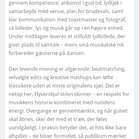
gennem kompetence: ankomst i god tid, lydtjek i
samarbejde med venue, plan for brudevals, samt
klar kommunikation med toastmaster og fotograf,
så billeder, lys og musik går op i en højere enhed.
Under middagen leveres et stilfuldt lydbillede, der
giver plads til samtale – mens små musikalske nik
forbereder gæsterne på dansen.
Den levende mixning er afgørende: beatmatching,
velvalgte edits og kreative mashups kan løfte
klassikere uden at miste originalens sjæl. Det er
netop her, Flyverskjul-stilen skinner – en respekt for
musikkens historie kombineret med nutidens
energi. Overgange er gennemtænkte, og når gulvet
skal åbnes, sker det med et træk, der føles
uundgåeligt. I praksis betyder det, at hits ikke bare
afspilles – de bliver formidlet, så publikum mærker