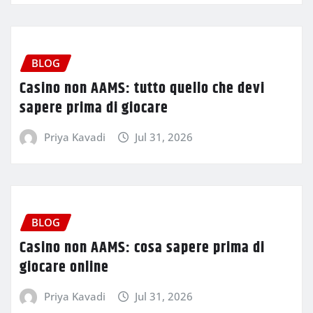
BLOG
Casino non AAMS: tutto quello che devi
sapere prima di giocare
Priya Kavadi
Jul 31, 2026
BLOG
Casino non AAMS: cosa sapere prima di
giocare online
Priya Kavadi
Jul 31, 2026