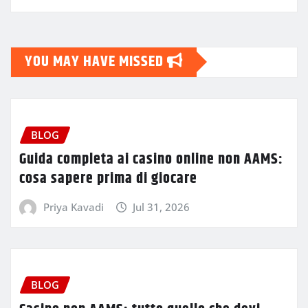
YOU MAY HAVE MISSED
BLOG
Guida completa ai casino online non AAMS:
cosa sapere prima di giocare
Priya Kavadi
Jul 31, 2026
BLOG