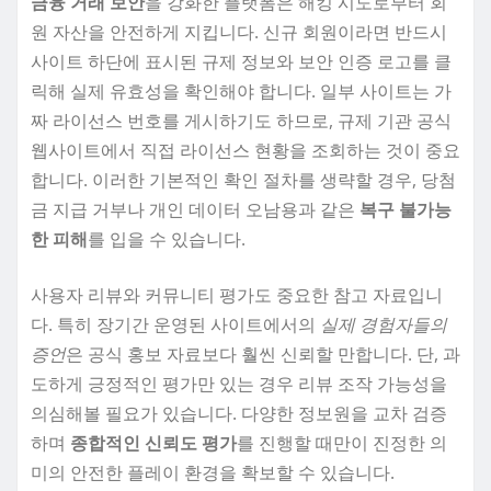
금융 거래 보안
을 강화한 플랫폼은 해킹 시도로부터 회
원 자산을 안전하게 지킵니다. 신규 회원이라면 반드시
사이트 하단에 표시된 규제 정보와 보안 인증 로고를 클
릭해 실제 유효성을 확인해야 합니다. 일부 사이트는 가
짜 라이선스 번호를 게시하기도 하므로, 규제 기관 공식
웹사이트에서 직접 라이선스 현황을 조회하는 것이 중요
합니다. 이러한 기본적인 확인 절차를 생략할 경우, 당첨
금 지급 거부나 개인 데이터 오남용과 같은
복구 불가능
한 피해
를 입을 수 있습니다.
사용자 리뷰와 커뮤니티 평가도 중요한 참고 자료입니
다. 특히 장기간 운영된 사이트에서의
실제 경험자들의
증언
은 공식 홍보 자료보다 훨씬 신뢰할 만합니다. 단, 과
도하게 긍정적인 평가만 있는 경우 리뷰 조작 가능성을
의심해볼 필요가 있습니다. 다양한 정보원을 교차 검증
하며
종합적인 신뢰도 평가
를 진행할 때만이 진정한 의
미의 안전한 플레이 환경을 확보할 수 있습니다.