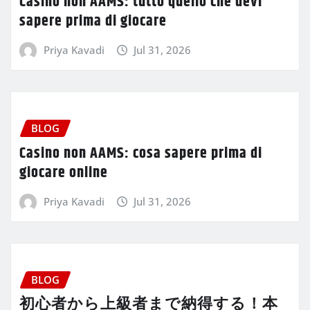
Casino non AAMS: tutto quello che devi
sapere prima di giocare
Priya Kavadi
Jul 31, 2026
BLOG
Casino non AAMS: cosa sapere prima di
giocare online
Priya Kavadi
Jul 31, 2026
BLOG
初心者から上級者まで納得する！本