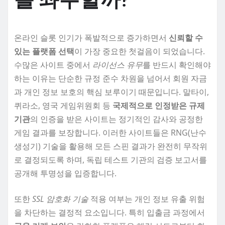
를 좌우할까?
온라인 슬롯 인기가 폭발적으로 증가하면서
신뢰할 수
있는 플랫폼 선택
이 가장 중요한 첫걸음이 되었습니다.
수많은 사이트 중에서
라이선스 유무
를 반드시 확인해야
하는 이유는 단순한 규정 준수 차원을 넘어서 회원 자금
과 개인 정보 보호의 핵심 보루이기 때문입니다. 말타이,
퀴라소, 영국 게임위원회 등
국제적으로 인정받은 규제
기관
의 인증을 받은 사이트는 정기적인 감사와 공정한
게임 결과를 보장합니다. 이러한 사이트들은 RNG(난수
생성기) 기술을 활용해 모든 스핀 결과가 완전히 무작위
로 결정되도록 하며, 독립 테스트 기관의 검증 보고서를
공개해 투명성을 입증합니다.
또한
SSL 암호화 기술
적용 여부는 개인 정보 유출 위험
을 차단하는 결정적 요소입니다. 특히 입출금 과정에서