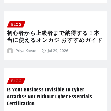
BLOG
初心者から上級者まで納得する！本
当に使えるオンカジ おすすめガイド
Priya Kavadi
Jul 29, 2026
BLOG
Is Your Business Invisible to Cyber
Attacks? Not Without Cyber Essentials
Certification