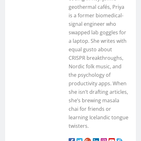
geothermal cafés, Priya
is a former biomedical-
signal engineer who
swapped lab goggles for
a laptop. She writes with
equal gusto about
CRISPR breakthroughs,
Nordic folk music, and
the psychology of
productivity apps. When
she isn’t drafting articles,
she’s brewing masala
chai for friends or
learning Icelandic tongue
twisters.