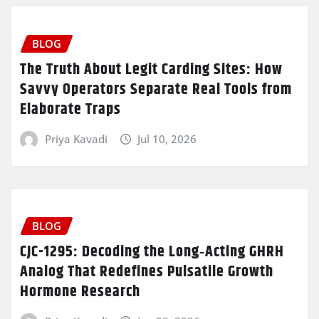
BLOG
The Truth About Legit Carding Sites: How
Savvy Operators Separate Real Tools from
Elaborate Traps
Priya Kavadi
Jul 10, 2026
BLOG
CJC-1295: Decoding the Long‑Acting GHRH
Analog That Redefines Pulsatile Growth
Hormone Research