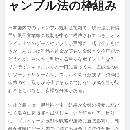
ャンブル法の枠組み
日本国内でのギャンブル規制は複雑で、現行法は賭博
罪や風俗営業等の規制を中心に構成されている。オン
ライン上でのゲームやアプリが実際に「賭け金」を伴
うか、あるいは景品や賞金が実在の金銭と交換可能か
どうかが、合法性を判断する重要なポイントとなる。
オンラインギャンブル
と一口に言っても、遊戯性の高
いソーシャルゲーム型、スキルを問う競技型、純粋に
金銭のやり取りが発生するものではないが換金性が疑
われるものなど、多様な分類がある。
法律文脈では、偶然性が主で結果が金銭の授受に結び
つく場合に賭博罪が成立しやすいと解される。反対
に、プレイヤーの技能や戦略が勝敗に直接影響し、報
酬が純粋にゲーム内で完結する場合は違法性が低いと