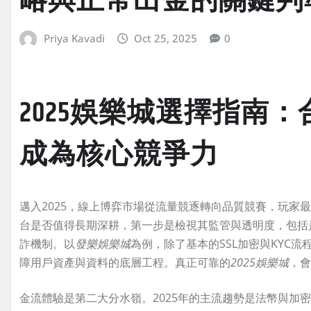
略與正常出金的關鍵判
Priya Kavadi
Oct 25, 2025
0
2025娛樂城選擇指南
成為核心競爭力
邁入2025，線上博弈市場從流量競逐轉向品質競賽，玩家
台是否值得長期深耕，第一步是檢視其監管與透明度，包括
詐機制。以
發樂娛樂城
為例，除了基本的SSL加密與KYC
障用戶資產與資料的底層工程。真正可靠的
2025娛樂城
，會
金流體驗是第二大分水嶺。2025年的主流趨勢是法幣與加