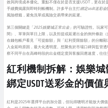
效與跨境成本優化。重點不僅在於是否支援USDT，更在於是否
手續費揭露與即時到帳機制。許多平台主打
綁定usdt送彩金
風險標籤，避免洗單或風險交易帶來的延遲。
第三個關鍵是「
2025娛樂城正常出金
」的可驗證性。玩家可
間）、單筆與單日上限，以及拒提或延遲出金的例外條款（
在錢包帳戶看見「可提餘額」與「紅利受限餘額」的分離顯示，
入金延時原因，最大化透明度。想聚焦於市場口碑與監管透
察不同平台在高峰時段的出金穩定度與客服回應速度，往往
紅利機制拆解：娛樂城
綁定USDT送彩金的價
紅利是2025年選擇平台的加分題，但玩得聰明才能放大價