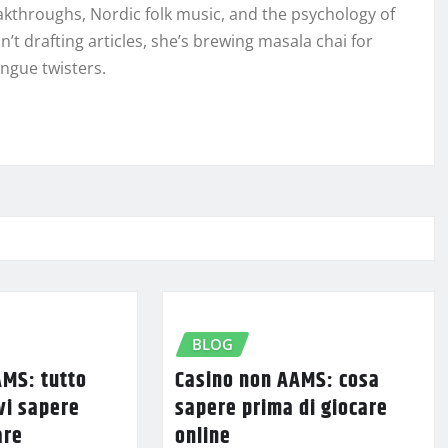
kthroughs, Nordic folk music, and the psychology of
’t drafting articles, she’s brewing masala chai for
ongue twisters.
BLOG
AMS: tutto
Casino non AAMS: cosa
vi sapere
sapere prima di giocare
are
online