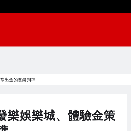
正常出金的關鍵判準
：發樂娛樂城、體驗金策