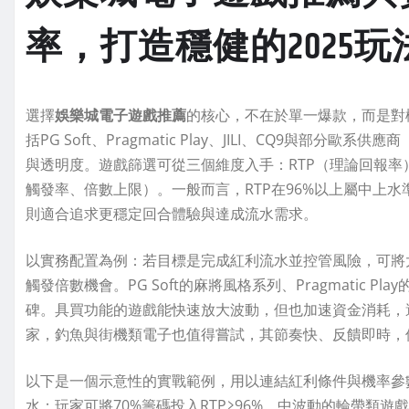
率，打造穩健的2025玩
選擇
娛樂城電子遊戲推薦
的核心，不在於單一爆款，而是對
括PG Soft、Pragmatic Play、JILI、CQ9與部分歐系
與透明度。遊戲篩選可從三個維度入手：RTP（理論回報率）、Vo
觸發率、倍數上限）。一般而言，RTP在96%以上屬中上
則適合追求更穩定回合體驗與達成流水需求。
以實務配置為例：若目標是完成紅利流水並控管風險，可將
觸發倍數機會。PG Soft的麻將風格系列、Pragmatic 
碑。具買功能的遊戲能快速放大波動，但也加速資金消耗，
家，釣魚與街機類電子也值得嘗試，其節奏快、反饋即時，
以下是一個示意性的實戰範例，用以連結紅利條件與機率參數
水；玩家可將70%籌碼投入RTP≥96%、中波動的輪帶類遊戲