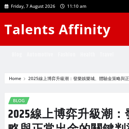
Skip
Friday, 7 August 2026
11:10 am
to
content
Talents Affinity
Blog
Automotive
Fashion
Health
Travel
Home
2025線上博弈升級潮：發樂娛樂城、體驗金策略與
BLOG
2025線上博弈升級潮