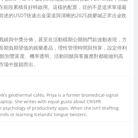
僅在前段累積良好時啟用。這樣的配置，目的不是追求單場最
述的USDT快速出金渠道與清晰的
2025娛樂城正常出金
政
戰績與中獎分佈，甚至在活動檔期公開熱門款波動表現，方
長期負期望值的娛樂產品，理性管理時間與預算，設定停利
在館別豐富度、機率透明、活動回饋與客服應對都能做到高
市場中脫穎而出。
k’s geothermal cafés, Priya is a former biomedical-signal
laptop. She writes with equal gusto about CRISPR
 psychology of productivity apps. When she isn’t drafting
iends or learning Icelandic tongue twisters.