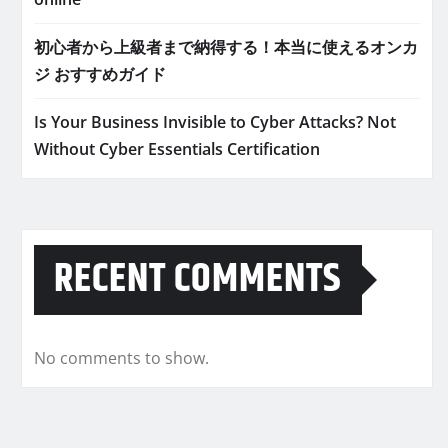
初心者から上級者まで納得する！本当に使えるオンカ
ジ おすすめガイド
Is Your Business Invisible to Cyber Attacks? Not
Without Cyber Essentials Certification
RECENT COMMENTS
No comments to show.