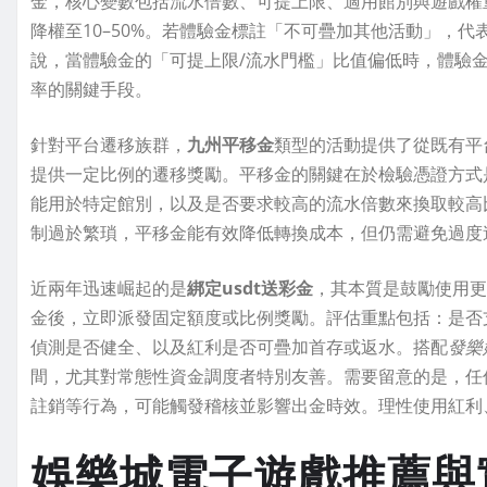
金，核心變數包括流水倍數、可提上限、適用館別與遊戲權重
降權至10–50%。若體驗金標註「不可疊加其他活動」，
說，當體驗金的「可提上限/流水門檻」比值偏低時，體驗金
率的關鍵手段。
針對平台遷移族群，
九州平移金
類型的活動提供了從既有平
提供一定比例的遷移獎勵。平移金的關鍵在於檢驗憑證方式
能用於特定館別，以及是否要求較高的流水倍數來換取較高
制過於繁瑣，平移金能有效降低轉換成本，但仍需避免過度
近兩年迅速崛起的是
綁定usdt送彩金
，其本質是鼓勵使用更
金後，立即派發固定額度或比例獎勵。評估重點包括：是否支
偵測是否健全、以及紅利是否可疊加首存或返水。搭配
發樂
間，尤其對常態性資金調度者特別友善。需要留意的是，任
註銷等行為，可能觸發稽核並影響出金時效。理性使用紅利
娛樂城電子遊戲推薦與實