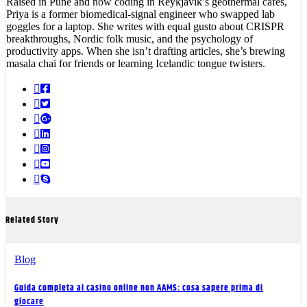
Raised in Pune and now coding in Reykjavík’s geothermal cafés,
Priya is a former biomedical-signal engineer who swapped lab
goggles for a laptop. She writes with equal gusto about CRISPR
breakthroughs, Nordic folk music, and the psychology of
productivity apps. When she isn’t drafting articles, she’s brewing
masala chai for friends or learning Icelandic tongue twisters.
Related Story
Blog
Guida completa ai casino online non AAMS: cosa sapere prima di
giocare