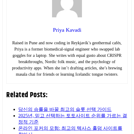
Priya Kavadi
Raised in Pune and now coding in Reykjavík’s geothermal cafés,
Priya is a former biomedical-signal engineer who swapped lab
goggles for a laptop. She writes with equal gusto about CRISPR
breakthroughs, Nordic folk music, and the psychology of
productivity apps. When she isn’t drafting articles, she’s brewing
masala chai for friends or learning Icelandic tongue twisters.
Related Posts:
당신의 승률을 바꿀 최고의 슬롯 선택 가이드
2025년, 믿고 선택하는 토토사이트 순위를 가르는 결
정적 기준
온라인 포커의 모험: 최고의 텍사스 홀덤 사이트를