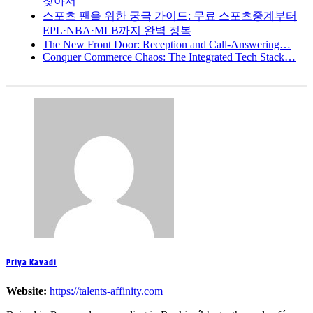
찾아서
스포츠 팬을 위한 궁극 가이드: 무료 스포츠중계부터
EPL·NBA·MLB까지 완벽 정복
The New Front Door: Reception and Call-Answering…
Conquer Commerce Chaos: The Integrated Tech Stack…
Priya Kavadi
Website:
https://talents-affinity.com