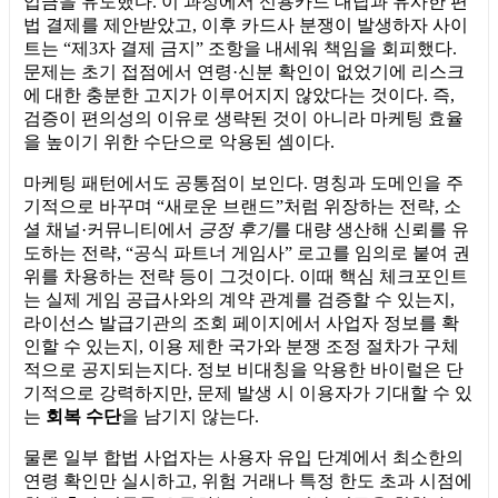
입금을 유도했다. 이 과정에서 신용카드 대납과 유사한 편
법 결제를 제안받았고, 이후 카드사 분쟁이 발생하자 사이
트는 “제3자 결제 금지” 조항을 내세워 책임을 회피했다.
문제는 초기 접점에서 연령·신분 확인이 없었기에 리스크
에 대한 충분한 고지가 이루어지지 않았다는 것이다. 즉,
검증이 편의성의 이유로 생략된 것이 아니라 마케팅 효율
을 높이기 위한 수단으로 악용된 셈이다.
마케팅 패턴에서도 공통점이 보인다. 명칭과 도메인을 주
기적으로 바꾸며 “새로운 브랜드”처럼 위장하는 전략, 소
셜 채널·커뮤니티에서
긍정 후기
를 대량 생산해 신뢰를 유
도하는 전략, “공식 파트너 게임사” 로고를 임의로 붙여 권
위를 차용하는 전략 등이 그것이다. 이때 핵심 체크포인트
는 실제 게임 공급사와의 계약 관계를 검증할 수 있는지,
라이선스 발급기관의 조회 페이지에서 사업자 정보를 확
인할 수 있는지, 이용 제한 국가와 분쟁 조정 절차가 구체
적으로 공지되는지다. 정보 비대칭을 악용한 바이럴은 단
기적으로 강력하지만, 문제 발생 시 이용자가 기대할 수 있
는
회복 수단
을 남기지 않는다.
물론 일부 합법 사업자는 사용자 유입 단계에서 최소한의
연령 확인만 실시하고, 위험 거래나 특정 한도 초과 시점에