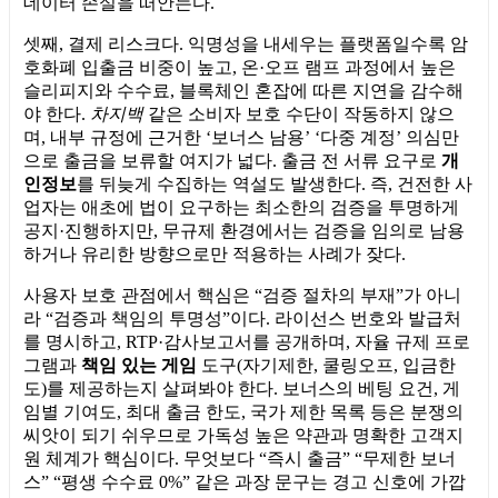
데이터 손실을 떠안는다.
셋째, 결제 리스크다. 익명성을 내세우는 플랫폼일수록 암
호화폐 입출금 비중이 높고, 온·오프 램프 과정에서 높은
슬리피지와 수수료, 블록체인 혼잡에 따른 지연을 감수해
야 한다.
차지백
같은 소비자 보호 수단이 작동하지 않으
며, 내부 규정에 근거한 ‘보너스 남용’ ‘다중 계정’ 의심만
으로 출금을 보류할 여지가 넓다. 출금 전 서류 요구로
개
인정보
를 뒤늦게 수집하는 역설도 발생한다. 즉, 건전한 사
업자는 애초에 법이 요구하는 최소한의 검증을 투명하게
공지·진행하지만, 무규제 환경에서는 검증을 임의로 남용
하거나 유리한 방향으로만 적용하는 사례가 잦다.
사용자 보호 관점에서 핵심은 “검증 절차의 부재”가 아니
라 “검증과 책임의 투명성”이다. 라이선스 번호와 발급처
를 명시하고, RTP·감사보고서를 공개하며, 자율 규제 프로
그램과
책임 있는 게임
도구(자기제한, 쿨링오프, 입금한
도)를 제공하는지 살펴봐야 한다. 보너스의 베팅 요건, 게
임별 기여도, 최대 출금 한도, 국가 제한 목록 등은 분쟁의
씨앗이 되기 쉬우므로 가독성 높은 약관과 명확한 고객지
원 체계가 핵심이다. 무엇보다 “즉시 출금” “무제한 보너
스” “평생 수수료 0%” 같은 과장 문구는 경고 신호에 가깝