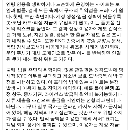
연령 인증을 생략하거나 느슨하게 운영하는 사이트는 보
안과 법률, 결제 모든 축에서 구조적 취약점을 드러내기 쉽
다. 첫째, 보안 측면이다. 계정 생성·입금 장벽이 낮을수록
봇·도난 카드·피싱 자금이 유입되기 쉽고, 이는 플랫폼 전
체의 리스크를 높인다. 그 결과 정상 이용자에게도 갑작스
런 거래 보류, 지갑 동결, 광범위한 출금 재검토 같은 조치
가 내려질 수 있다. 또한 RNG 인증서와
게임 공정성
문서,
독립 감사보고서가 비공개거나 위조된 사례가 발견되며,
운영 주체가 대체 도메인으로 잦은 이사를 반복하면 연결
된 쿠키·세션 탈취 위험도 커진다.
둘째, 법률 측면의 위험이다. 많은 관할권은 원격도박에 명
시적 KYC 의무를 부과하고 청소년 보호·도박중독 예방 규
정을 시행하고 있다. 이 프레임 밖에 있는 사이트는 분쟁
발생 시 이용자 보호 장치가 미약하다. 예를 들어
분쟁 조
정
창구, 중재기관, 라이선스 발급처 확인이 불가능하거나
서류 제출을 조건으로 출금을 지연하는 전형적 패턴이 나
타난다. 더구나 일부 국가는 온라인 카지노 자체가 금지되
어 있어, 해당 지역의 IP로 접근하는 것만으로도 위법 소지
가 생길 수 있다. 법적 공백을 이용한 “해외 서버” 표기는
책임 회피 장치에 불과할 수 있으며, 이용자는 계정·자금·