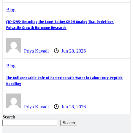
Blog
CJC-1295: Decoding the Long‑Acting GHRH Analog That Redefines
Pulsatile Growth Hormone Research
Priya Kavadi
Jun 28, 2026
Blog
The Indispensable Role of Bacteriostatic Water in Laboratory Peptide
Handling
Priya Kavadi
Jun 28, 2026
Search
Search