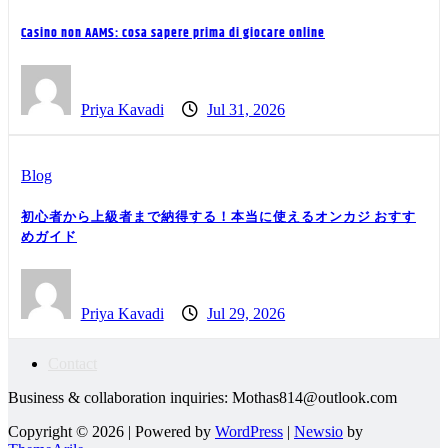
Casino non AAMS: cosa sapere prima di giocare online
Priya Kavadi
Jul 31, 2026
Blog
初心者から上級者まで納得する！本当に使えるオンカジ おすす
めガイド
Priya Kavadi
Jul 29, 2026
Contact
Business & collaboration inquiries:
Mothas814@outlook.com
Copyright © 2026 | Powered by
WordPress
|
Newsio
by