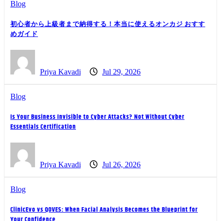
Blog
初心者から上級者まで納得する！本当に使えるオンカジ おすす
めガイド
Priya Kavadi
Jul 29, 2026
Blog
Is Your Business Invisible to Cyber Attacks? Not Without Cyber
Essentials Certification
Priya Kavadi
Jul 26, 2026
Blog
ClinicEvo vs QOVES: When Facial Analysis Becomes the Blueprint for
Your Confidence