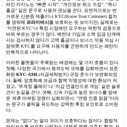
라인 카지노는 “빠른 시작”, “개인정보 최소 수집”, “즉시
출금” 같은 문구로 사용자 관심을 끈다. 표면적으로는 번
거로운 신분증 제출이나 KYC(Know Your Customer) 절차
를 생략해
프라이버시
를 보호하는 듯 보이지만, 실제로는
‘지연된 KYC’나 특정 시점에만 요구하는 제한적 검증으로
바꿔 부르는 경우가 많다. 예컨대 가입과 소액 입금 단계에
서는 검사하지 않다가 고액 출금이나 보너스 악용 의심 시
점에突 KYC를 요구해 사용자를 곤란하게 만드는 패턴이
반복적으로 나타난다.
이러한 플랫폼이 주목받는 배경에는 몇 가지 흐름이 있다.
첫째, 다양한 국가에서 원격도박 규제를 강화하면서 표준
화된
KYC·AML
(자금세탁방지) 규정 준수가 보편화되었
다. 둘째, 암호화폐 보급과 함께 익명성에 대한 환상이 커
졌고, ‘무계정 플레이’나 ‘지갑 연결만으로 게임’ 같은 슬로
건이 눈길을 끈다. 셋째, 신속 가입과 높은 보너스를 앞세
운
제휴 마케팅
경쟁이 심화되면서, “연령 인증 없음”이라
는 문구가 클릭을 유도하는 강력한 후킹 포인트로 소비된
다.
문제는 “없다”는 말의 의미가 모호하다는 점이다. 합법적
라이선스를 보유한 사업자는 대체로 연령·거주지 확인, 자