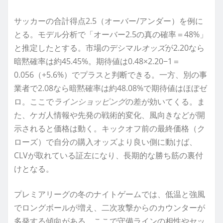
サッカーの合計得点2.5（オーバー/アンダー）を例に
とる。モデル分析で「オーバー2.5の真の確率＝48%」
と推定したとする。市場のデシマル
オッズ
が2.20なら
暗黙確率は約45.45%。期待値は0.48×2.20−1＝
0.056（+5.6%）でプラスと判断できる。一方、別の事
業者で2.08なら暗黙確率は約48.08%で期待値はほぼゼ
ロ。ここで
ラインショッピング
の差が効いてくる。ま
た、ケガ人情報や先発の戦術的変化、風向きなどが開
示されると価格は動く。キックオフ前の最終価格（ク
ローズ）で自分の購入オッズより良い側に動けば、
CLVが取れている証左になり、長期的な勝ち筋の裏付
けとなる。
プレミアリーグの冬のナイトゲームでは、低温と強風
でロングボールが増え、二次攻撃からのカウンターが
多発する傾向がある。ここで守備ラインの相性やセッ