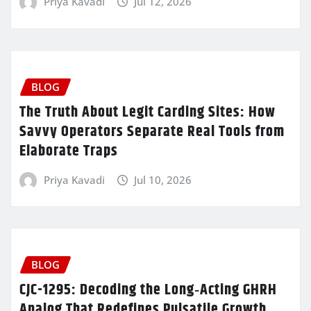
Priya Kavadi
Jul 12, 2026
BLOG
The Truth About Legit Carding Sites: How
Savvy Operators Separate Real Tools from
Elaborate Traps
Priya Kavadi
Jul 10, 2026
BLOG
CJC-1295: Decoding the Long‑Acting GHRH
Analog That Redefines Pulsatile Growth