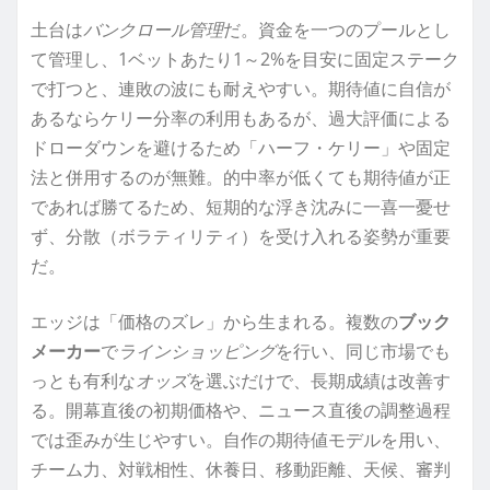
土台は
バンクロール管理
だ。資金を一つのプールとし
て管理し、1ベットあたり1～2%を目安に固定ステーク
で打つと、連敗の波にも耐えやすい。期待値に自信が
あるならケリー分率の利用もあるが、過大評価による
ドローダウンを避けるため「ハーフ・ケリー」や固定
法と併用するのが無難。的中率が低くても期待値が正
であれば勝てるため、短期的な浮き沈みに一喜一憂せ
ず、分散（ボラティリティ）を受け入れる姿勢が重要
だ。
エッジは「価格のズレ」から生まれる。複数の
ブック
メーカー
で
ラインショッピング
を行い、同じ市場でも
っとも有利な
オッズ
を選ぶだけで、長期成績は改善す
る。開幕直後の初期価格や、ニュース直後の調整過程
では歪みが生じやすい。自作の期待値モデルを用い、
チーム力、対戦相性、休養日、移動距離、天候、審判