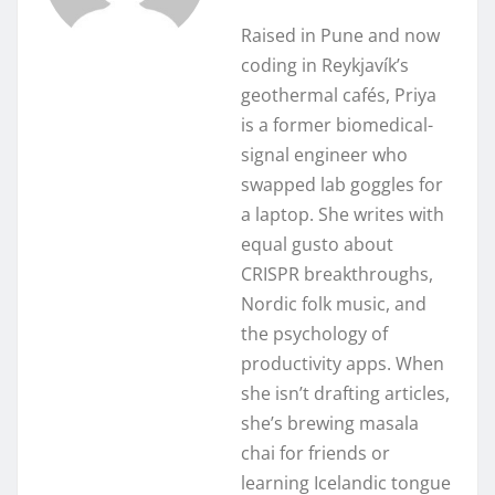
Raised in Pune and now
coding in Reykjavík’s
geothermal cafés, Priya
is a former biomedical-
signal engineer who
swapped lab goggles for
a laptop. She writes with
equal gusto about
CRISPR breakthroughs,
Nordic folk music, and
the psychology of
productivity apps. When
she isn’t drafting articles,
she’s brewing masala
chai for friends or
learning Icelandic tongue