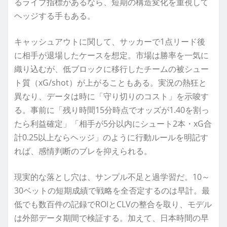
るライブ指標があるなら、短期の構造変化を重視して
ヘッジする手もある。
キャッシュアウトに関して、サッカーで1点リード後
に相手が退場したケースを想定。市場は勝率を一気に
織り込むが、低ブロックに移行したチームの被シュー
ト質（xG/shot）が上がることもある。実況の熱狂と
異なり、データは時に「守り切りのコスト」を示唆す
る。事前に「残り時間15分時点でオッズが1.40を割っ
たら利益確定」「相手が5分以内にシュート2本・xG合
計0.25以上ならヘッジ」のように行動ルールを明記す
れば、感情判断のブレを抑えられる。
現実的な落とし穴は、サンプル不足と過学習だ。10～
30ベットの短期成績で戦略を全否定するのは早計。最
低でも数百件の記録でROIとCLVの整合を取り、モデル
は外部データ期間で検証する。加えて、日本時間の早