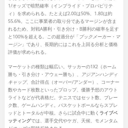
1/オッズで暗黙確率（インプライド・プロバビリテ
ィ）を求められる。たとえば2.00は50%、1.80は約
55.6%。ここに事業者の取り分であるマージンが含ま
れるため、対戦A勝利・引き分け・B勝利の確率を足す
と100%を超える。この超過分が「
ブックメーカー・マ
ージン
」であり、長期的にはこれを上回る分析と価格
評価が求められる。
マーケットの種類は幅広い。サッカーの1X2（ホーム
勝ち・引き分け・アウェー勝ち）、
アジアンハンディ
キャップ
、合計得点（オーバー/アンダー）、コーナー
数やカード枚数といったプロップ、優勝予想のアウト
ライトなどが代表格だ。テニスではセット数、ブレー
ク数、ゲームハンディ。バスケットボールならスプレ
ッドとトータルが中核。さらに試合中に動く
ライブベ
ッティング
では、選手交代やケガ、天候、モメンタム