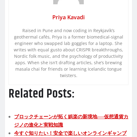
Priya Kavadi
Raised in Pune and now coding in Reykjavík’s
geothermal cafés, Priya is a former biomedical-signal
engineer who swapped lab goggles for a laptop. She
writes with equal gusto about CRISPR breakthroughs,
Nordic folk music, and the psychology of productivity
apps. When she isn’t drafting articles, she’s brewing
masala chai for friends or learning Icelandic tongue
twisters.
Related Posts:
ブロックチェーンが拓く娯楽の新境地──仮想通貨カ
ジノの進化と実戦知識
今すぐ知りたい！安全で楽しいオンラインギャンブ