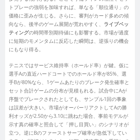
トプレーの強弱を加味すれば、単なる「順位通り」の
価格に歪みが生じる。さらに、審判がカード多めの傾
向なら、後半のゲーム展開が荒れやすく、
ライブベッ
ティング
の時間帯別期待値にも影響する。市場が過度
に短期のモメンタムに反応した瞬間は、逆張りの機会
にもなり得る。
テニスではサービス維持率（ホールド率）が鍵。仮に
選手Aの直近ハードコートでのホールド率が85%、選
手Bが80%なら、1ゲームあたりのブレーク発生確率と
セット合計ゲームの分布が見積もれる。試合中にAが
序盤でブレークされたとしても、サンプル1回の事象
は誤差が大きい。市場がオーバーリアクトしてAの勝
利オッズが2.50から3.10に跳ねた場合、事前モデルが
示す真の確率と照合して「押し目買い」のシナリオが
立つ。逆にBのファーストサーブ確率が急低下してい