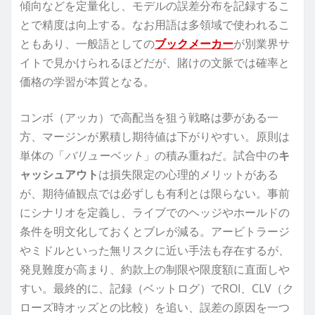
傾向などを定量化し、モデルの誤差分布を記録するこ
とで精度は向上する。なお用語は多領域で使われるこ
ともあり、一般語としての
ブックメーカー
が別業界サ
イトで見かけられるほどだが、賭けの文脈では確率と
価格の学習が本質となる。
コンボ（アッカ）で高配当を狙う戦略は夢がある一
方、マージンが累積し期待値は下がりやすい。原則は
単体の「
バリューベット
」の積み重ねだ。試合中の
キ
ャッシュアウト
は損失限定の心理的メリットがある
が、期待値観点では必ずしも有利とは限らない。事前
にシナリオを定義し、ライブでのヘッジやホールドの
条件を明文化しておくとブレが減る。アービトラージ
やミドルといった無リスクに近い手法も存在するが、
発見難度が高まり、約款上の制限や限度額に直面しや
すい。最終的に、記録（ベットログ）でROI、CLV（ク
ローズ時オッズとの比較）を追い、誤差の原因を一つ