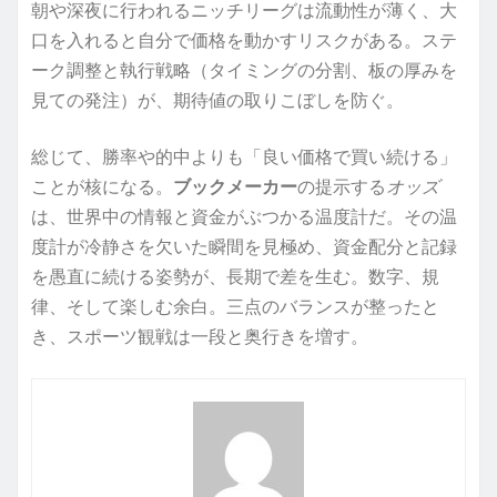
朝や深夜に行われるニッチリーグは流動性が薄く、大
口を入れると自分で価格を動かすリスクがある。ステ
ーク調整と執行戦略（タイミングの分割、板の厚みを
見ての発注）が、期待値の取りこぼしを防ぐ。
総じて、勝率や的中よりも「良い価格で買い続ける」
ことが核になる。
ブックメーカー
の提示する
オッズ
は、世界中の情報と資金がぶつかる温度計だ。その温
度計が冷静さを欠いた瞬間を見極め、資金配分と記録
を愚直に続ける姿勢が、長期で差を生む。数字、規
律、そして楽しむ余白。三点のバランスが整ったと
き、スポーツ観戦は一段と奥行きを増す。