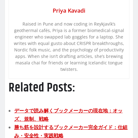
Priya Kavadi
Raised in Pune and now coding in Reykjavík’s
geothermal cafés, Priya is a former biomedical-signal
engineer who swapped lab goggles for a laptop. She
writes with equal gusto about CRISPR breakthroughs,
Nordic folk music, and the psychology of productivity
apps. When she isn’t drafting articles, she’s brewing
masala chai for friends or learning Icelandic tongue
twisters.
Related Posts:
データで読み解くブックメーカーの現在地：オッ
ズ、規制、戦略
勝ち筋を設計するブックメーカー完全ガイド：仕組
み・安全性・実践戦略