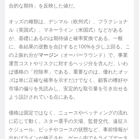
合的な期待」を反映した値だ。
オッズの種類は、デシマル（欧州式）、フラクショナ
ル（英国式）、マネーライン（米国式）などがある
が、基礎にあるのは期待値と確率変換である。一般
に、各結果の逆数を合計すると100%を少し上回る。こ
の上振れ分が
マージン
（オーバーラウンド）で、事業
運営コストやリスクに対するヘッジ分を含んだ、いわ
ば価格の「控除率」である。重要なのは、優れた
オッ
ズ
は単に正確な確率を示すだけでなく、顧客の嗜好や
市場の偏りを先読みし、安定的な取引量を引き出せる
よう設計されている点にある。
価格は固定ではなく、ニュースやベッティングの流れ
に応じて動く。スター選手の欠場、監督交代、遠征ス
ケジュール、ピッチやコースの状態など、事前情報が
出ればラインが修正され、ゲーム中でもライブデータ