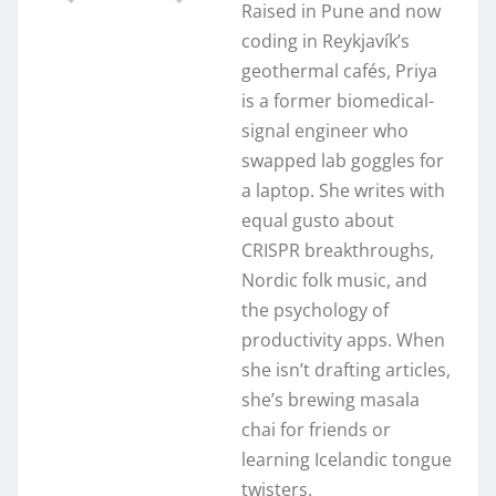
Raised in Pune and now
coding in Reykjavík’s
geothermal cafés, Priya
is a former biomedical-
signal engineer who
swapped lab goggles for
a laptop. She writes with
equal gusto about
CRISPR breakthroughs,
Nordic folk music, and
the psychology of
productivity apps. When
she isn’t drafting articles,
she’s brewing masala
chai for friends or
learning Icelandic tongue
twisters.