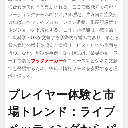
に合わせて刻々と更新される。ここで機能するのがト
レーディングチームの
リスク管理
だ。片方向に注文が
偏れば、ヘッジやプロモーション調整、限度額設定で
ポジションを平滑化する。こうした機能は、確率論・
行動科学・UXが交差する学際的な営みであり、単なる
勝ち負けの娯楽を超えた情報サービスとしての側面を
持つ。なお、用語や事例を探す際には、業界のキーワ
ードである
ブックメーカー
がニュースやビジネス文脈
でも登場するため、幅広い情報ソースを参照すると理
解が深まる。
プレイヤー体験と市
場トレンド：ライブ