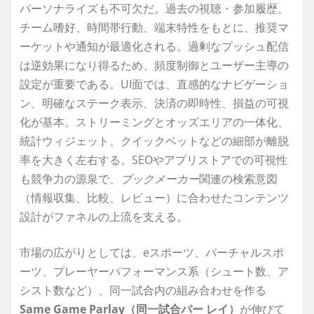
パーソナライズも不可欠だ。過去の視聴・参加履歴、
チーム嗜好、時間帯行動、端末特性をもとに、推奨マ
ーケットや通知が最適化される。過剰なプッシュ配信
は逆効果になり得るため、頻度制御とユーザー主導の
設定が重要である。UI面では、直感的なナビゲーショ
ン、明確なステーク表示、決済の即時性、損益の可視
化が基本。ストリーミングとオッズエリアの一体化、
統計ウィジェット、クイックベットなどの細部が離脱
率を大きく左右する。SEOやアプリストアでの可視性
も競争力の源泉で、
ブックメーカー
関連の検索意図
（情報収集、比較、レビュー）に合わせたコンテンツ
設計がファネルの上流を支える。
市場の広がりとしては、eスポーツ、バーチャルスポ
ーツ、プレーヤーパフォーマンス系（シュート数、ア
シスト数など）、同一試合内の組み合わせを作る
Same Game Parlay（同一試合パー レイ）
が伸びて