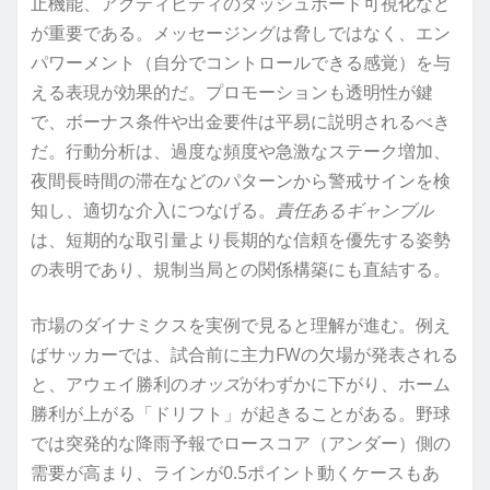
止機能、アクティビティのダッシュボード可視化など
が重要である。メッセージングは脅しではなく、エン
パワーメント（自分でコントロールできる感覚）を与
える表現が効果的だ。プロモーションも透明性が鍵
で、ボーナス条件や出金要件は平易に説明されるべき
だ。行動分析は、過度な頻度や急激なステーク増加、
夜間長時間の滞在などのパターンから警戒サインを検
知し、適切な介入につなげる。
責任あるギャンブル
は、短期的な取引量より長期的な信頼を優先する姿勢
の表明であり、規制当局との関係構築にも直結する。
市場のダイナミクスを実例で見ると理解が進む。例え
ばサッカーでは、試合前に主力FWの欠場が発表される
と、アウェイ勝利の
オッズ
がわずかに下がり、ホーム
勝利が上がる「ドリフト」が起きることがある。野球
では突発的な降雨予報でロースコア（アンダー）側の
需要が高まり、ラインが0.5ポイント動くケースもあ