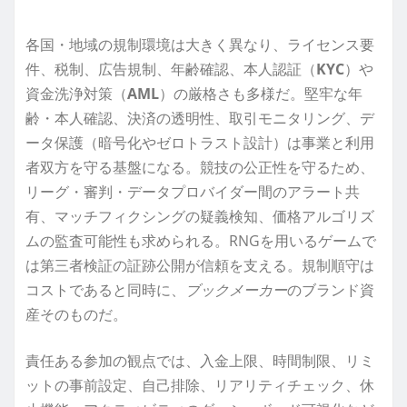
各国・地域の規制環境は大きく異なり、ライセンス要
件、税制、広告規制、年齢確認、本人認証（
KYC
）や
資金洗浄対策（
AML
）の厳格さも多様だ。堅牢な年
齢・本人確認、決済の透明性、取引モニタリング、デ
ータ保護（暗号化やゼロトラスト設計）は事業と利用
者双方を守る基盤になる。競技の公正性を守るため、
リーグ・審判・データプロバイダー間のアラート共
有、マッチフィクシングの疑義検知、価格アルゴリズ
ムの監査可能性も求められる。RNGを用いるゲームで
は第三者検証の証跡公開が信頼を支える。規制順守は
コストであると同時に、
ブックメーカー
のブランド資
産そのものだ。
責任ある参加の観点では、入金上限、時間制限、リミ
ットの事前設定、自己排除、リアリティチェック、休