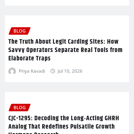
BLOG
The Truth About Legit Carding Sites: How
Savvy Operators Separate Real Tools from
Elaborate Traps
Priya Kavadi
Jul 10, 2026
BLOG
CJC-1295: Decoding the Long‑Acting GHRH
Analog That Redefines Pulsatile Growth