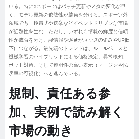
いる。特にeスポーツはパッチ更新やメタの変化が早
く、モデル更新の俊敏性が勝負を分ける。スポーツ外
領域でも、授賞式や選挙などイベントドリブンな市場
が話題性を生む。ただし、いずれも情報の鮮度と信頼
性が成否を分け、誤情報や遅延が
オッズ
の歪みやUX低
下につながる。最先端のトレンドは、ルールベースと
機械学習のハイブリッドによる価格決定、異常検知、
ボット対策、そして透明性の高い表示（マージンや払
戻率の可視化）へと進んでいる。
規制、責任ある参
加、実例で読み解く
市場の動き