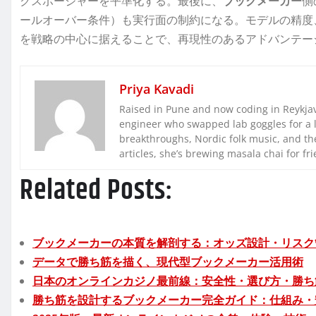
クスポージャーを平準化する。最後に、
ブックメーカー
側
ールオーバー条件）も実行面の制約になる。モデルの精度
を戦略の中心に据えることで、再現性のあるアドバンテー
Priya Kavadi
Raised in Pune and now coding in Reykjaví
engineer who swapped lab goggles for a 
breakthroughs, Nordic folk music, and the
articles, she’s brewing masala chai for fr
Related Posts:
ブックメーカーの本質を解剖する：オッズ設計・リスク
データで勝ち筋を描く、現代型ブックメーカー活用術
日本のオンラインカジノ最前線：安全性・選び方・勝ち
勝ち筋を設計するブックメーカー完全ガイド：仕組み・