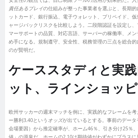
安全性の観点では、自己制限ツールの活用が効果的だ。入
責任あるプレイ
の仕組みが整った事業者を選ぶと、長期的
ットカード、銀行振込、電子ウォレット、プリペイド、仮
ャージバックリスクを比較しよう。二段階認証を設定し、
マーサポートの品質、対応言語、サーバーの稼働率、メン
め手になる。規制遵守、安全性、税務管理の三点を総合的
のが賢明だ。
ケーススタディと実践
ット、ラインショッピ
欧州サッカーの週末マッチを例に、実践的なフレームを考える
ー勝利3.40という
オッズ
が出ているとする。事前のデータ
会場要因）から推定確率が、ホーム46％、引き分け25％
値」の源泉だ。ホームの2.10は期待値がわずかにプラス