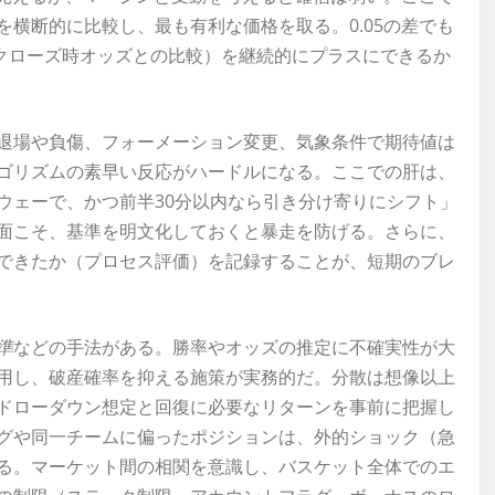
を横断的に比較し、最も有利な価格を取る。0.05の差でも
：クローズ時オッズとの比較）を継続的にプラスにできるか
退場や負傷、フォーメーション変更、気象条件で期待値は
ゴリズムの素早い反応がハードルになる。ここでの肝は、
ウェーで、かつ前半30分以内なら引き分け寄りにシフト」
面こそ、基準を明文化しておくと暴走を防げる。さらに、
できたか（プロセス評価）を記録することが、短期のブレ
準
などの手法がある。勝率やオッズの推定に不確実性が大
用し、破産確率を抑える施策が実務的だ。分散は想像以上
ドローダウン想定と回復に必要なリターンを事前に把握し
グや同一チームに偏ったポジションは、外的ショック（急
る。マーケット間の相関を意識し、バスケット全体でのエ