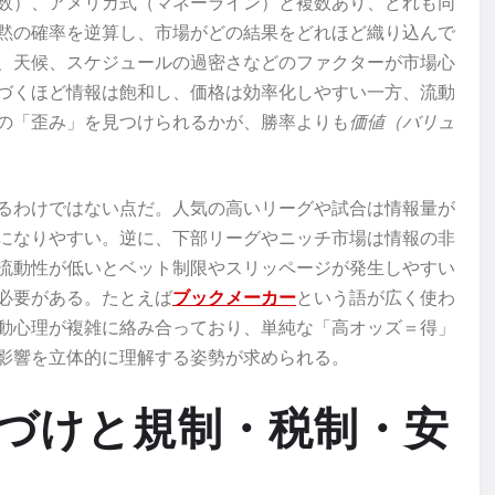
数）、アメリカ式（マネーライン）と複数あり、どれも同
黙の確率を逆算し、市場がどの結果をどれほど織り込んで
、天候、スケジュールの過密さなどのファクターが市場心
づくほど情報は飽和し、価格は効率化しやすい一方、流動
の「歪み」を見つけられるかが、勝率よりも
価値（バリュ
るわけではない点だ。人気の高いリーグや試合は情報量が
になりやすい。逆に、下部リーグやニッチ市場は情報の非
流動性が低いとベット制限やスリッページが発生しやすい
必要がある。たとえば
ブックメーカー
という語が広く使わ
動心理が複雑に絡み合っており、単純な「高オッズ＝得」
影響を立体的に理解する姿勢が求められる。
づけと規制・税制・安