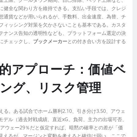
金上限、クールダウン期間、自己排除、ベット上限など、
に健全な関わり方を維持できる。支払い手段では、クレジ
想通貨などが用いられるが、手数料、出金速度、為替、チ
フィッシング対策を欠かさないことも基本である。カスタ
テナンス告知の透明性なども、プラットフォーム選定の決
にチェックし、
ブックメーカー
との付き合い方を設計する
的アプローチ：価値ベ
ング、リスク管理
。ある試合でホーム勝利2.10、引き分け3.50、アウェ
モデル（過去対戦成績、直近xG、負荷、主力の出場可否、
、アウェー29％だと仮定すれば、暗黙の確率との差が「価
に見えるが、マージンと変動を考えると確信は弱い。ここで