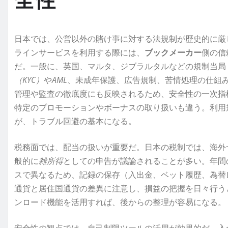
全性
日本では、公営以外の賭け事に対する法規制が歴史的に厳
ラインサービスを利用する際には、
ブックメーカー
側の信
だ。一般に、英国、マルタ、ジブラルタルなどの規制当局（
（KYC）
や
AML
、未成年保護、広告規制、苦情処理の仕組
管理や監査の徹底度にも反映されるため、安全性の一次指
特定のプロモーションやボーナスの取り扱いも違う。利用
が、トラブル回避の基本になる。
税務面では、配当の扱いが重要だ。日本の税制では、海外
般的に
雑所得
としての申告が議論されることが多い。年間
スで異なるため、記録の保存（入出金、ベット履歴、為替
通貨と居住国通貨の差異に注意し、損益の把握を日々行う
ンロード機能を活用すれば、後からの整理が容易になる。