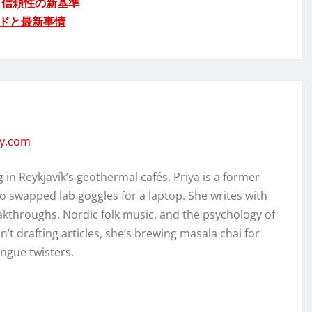
・信頼性の新基準
ドと最新事情
ity.com
in Reykjavík’s geothermal cafés, Priya is a former
o swapped lab goggles for a laptop. She writes with
kthroughs, Nordic folk music, and the psychology of
’t drafting articles, she’s brewing masala chai for
ongue twisters.