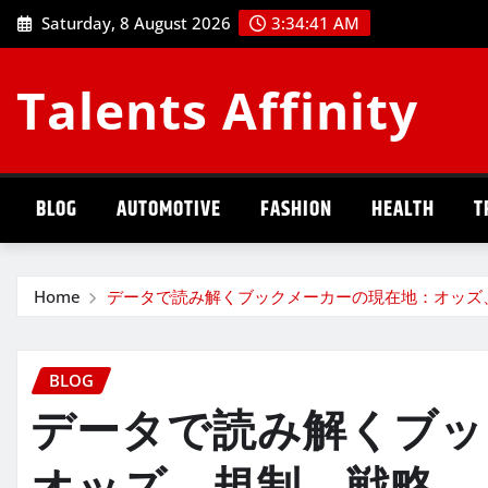
Skip
Saturday, 8 August 2026
3:34:42 AM
to
content
Talents Affinity
BLOG
AUTOMOTIVE
FASHION
HEALTH
T
Home
データで読み解くブックメーカーの現在地：オッズ
BLOG
データで読み解くブッ