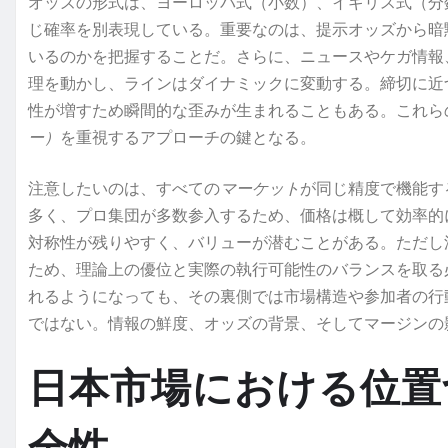
オッズの形式は、ヨーロッパ式（小数）、イギリス式（分
じ確率を別表現している。重要なのは、提示オッズから暗
いるのかを把握することだ。さらに、ニュースやケガ情報
理を動かし、ラインはダイナミックに変動する。締切に近
性が増すため瞬間的な歪みが生まれることもある。これら
ー）
を重視するアプローチの鍵となる。
注意したいのは、すべての
マーケット
が同じ精度で機能す
多く、プロ集団が多数参入するため、価格は概して効率的
対称性が残りやすく、バリューが潜むことがある。ただし
ため、理論上の優位と実際の執行可能性のバランスを取る
れるようになっても、その裏側では市場構造や参加者の行
ではない。情報の鮮度、オッズの背景、そしてマージンの
日本市場における位置