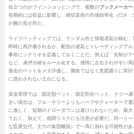
役立つのが
ラインショッピング
で、複数の
ブックメーカー
長期的には収益に影響し、締切直前の市場効率化（CLV
が腕の見せ所だ。
ライブベッティングでは、ランダム性と情報遅延が絡む。
即時に再評価されるが、配信の遅延とトレーディングアル
事前にシナリオを定義しておくことだ。例えば「先制がア
など、
条件分岐
をルール化する。感情に左右されやすい局
過去のベットをメタ評価し、勝敗ではなく意図通りに実行
に惑わされない土台になる。
資金管理では、固定額ベット、固定割合ベット、
ケリー基
きい場合は、フル・ケリーよりもハーフやクォーターで運
に激しく、短期のドローダウンは避けられないため、最大
ておく。加えて、相関リスクにも注意が必要だ。同一リー
な監督交代、主力の集団離脱）で一斉に崩れる可能性があ