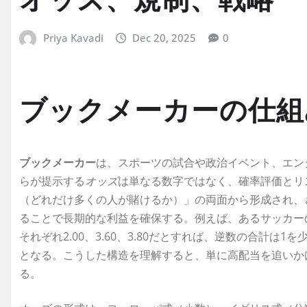
オッズ、規制、戦略
Priya Kavadi
Dec 20, 2025
0
ブックメーカーの仕組
ブックメーカー
は、スポーツの試合や政治イベント、エン
らが提示する
オッズ
は単なる数字ではなく、確率評価とリ
（どれだけ多くの人が賭けるか）」の両面から形成され、
ることで長期的な利益を確保する。例えば、あるサッカー
それぞれ2.00、3.60、3.80だとすれば、逆数の合計
となる。こうした構造を理解すると、単に高配当を追いか
る。