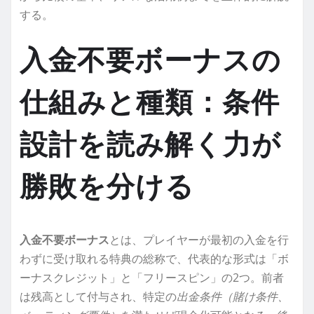
する。
入金不要ボーナスの
仕組みと種類：条件
設計を読み解く力が
勝敗を分ける
入金不要ボーナス
とは、プレイヤーが最初の入金を行
わずに受け取れる特典の総称で、代表的な形式は「ボ
ーナスクレジット」と「フリースピン」の2つ。前者
は残高として付与され、特定の
出金条件（賭け条件、