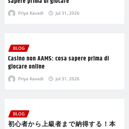
sapere prima di giocare
Priya Kavadi
Jul 31, 2026
BLOG
Casino non AAMS: cosa sapere prima di
giocare online
Priya Kavadi
Jul 31, 2026
BLOG
初心者から上級者まで納得する！本