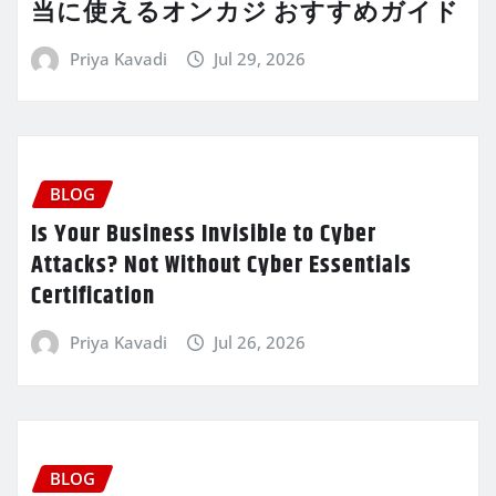
当に使えるオンカジ おすすめガイド
Priya Kavadi
Jul 29, 2026
BLOG
Is Your Business Invisible to Cyber
Attacks? Not Without Cyber Essentials
Certification
Priya Kavadi
Jul 26, 2026
BLOG