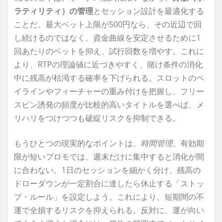
ラティリティ）の管理
とセッション設計を最適化する
ことだ。最大ベット上限が500円なら、その近辺で回
し続けるのではなく、資金曲線を安定させるために1
回あたりのベットを抑え、試行回数を増やす。これに
より、RTPの理論値に近づきやすく、賭け条件の消化
中に残高が枯渇する確率を下げられる。スロットのペ
イラインやフィーチャーの重み付けを把握し、フリー
スピン誘発の頻度が比較的高いタイトルを選べば、メ
リハリをつけつつも破綻リスクを抑制できる。
もうひとつの現実的なポイントは、
時間管理
。有効期
限が短いプロモでは、週末だけに集中すると消化が間
に合わない。1日のセッションを細かく分け、残高の
ドローダウンが一定割合に達したら休止する「ストッ
プ・ルール」を設定しよう。これにより、短期間の不
運で全損するリスクを抑えられる。反対に、運が向い