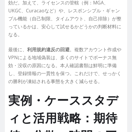
効だ。加えて、ライセンスの管轄（例：MGA、
UKGC、Curacaoなど）や、レスポンシブル・ギャン
ブル機能（自己制限、タイムアウト、自己排除）が整
っているかは、安心して試せるかどうかの判断材料に
なる。
最後に、
利用規約違反の回避
。複数アカウント作成や
VPNによる地域偽装は、多くのサイトでボーナス無
効・没収の原因になる。本人確認書類は鮮明に準備
し、登録情報の一貫性を保つ。これだけで、せっかく
の勝利が凍結される事態を大きく減らせる。
実例・ケーススタデ
ィと活用戦略：期待