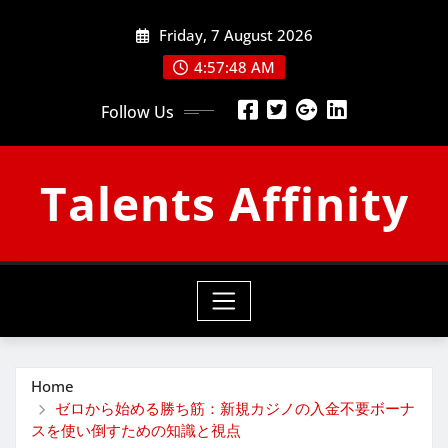
Skip
Friday, 7 August 2026
to
content
4:57:48 AM
Follow Us
Talents Affinity
Home
ゼロから始める勝ち筋：新規カジノの入金不要ボーナ
スを使い倒すための知識と視点