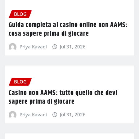
BLOG
Guida completa ai casino online non AAMS:
cosa sapere prima di giocare
Priya Kavadi
Jul 31, 2026
BLOG
Casino non AAMS: tutto quello che devi
sapere prima di giocare
Priya Kavadi
Jul 31, 2026