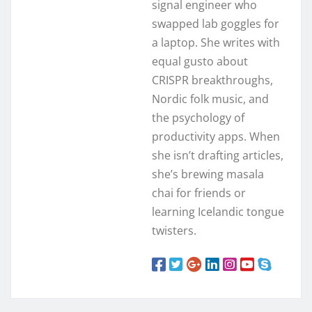
signal engineer who
swapped lab goggles for
a laptop. She writes with
equal gusto about
CRISPR breakthroughs,
Nordic folk music, and
the psychology of
productivity apps. When
she isn’t drafting articles,
she’s brewing masala
chai for friends or
learning Icelandic tongue
twisters.