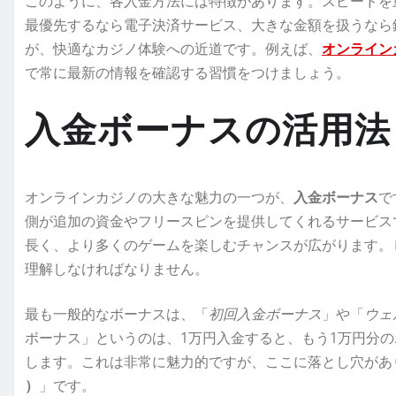
このように、各入金方法には特徴があります。スピードを
最優先するなら電子決済サービス、大きな金額を扱うなら
が、快適なカジノ体験への近道です。例えば、
オンライン
で常に最新の情報を確認する習慣をつけましょう。
入金ボーナスの活用法
オンラインカジノの大きな魅力の一つが、
入金ボーナス
で
側が追加の資金やフリースピンを提供してくれるサービス
長く、より多くのゲームを楽しむチャンスが広がります。
理解しなければなりません。
最も一般的なボーナスは、「
初回入金ボーナス
」や「
ウェ
ボーナス」というのは、1万円入金すると、もう1万円分
します。これは非常に魅力的ですが、ここに落とし穴があ
）
」です。