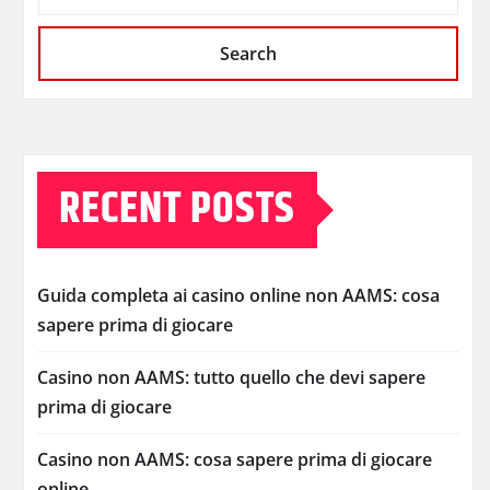
Search
RECENT POSTS
Guida completa ai casino online non AAMS: cosa
sapere prima di giocare
Casino non AAMS: tutto quello che devi sapere
prima di giocare
Casino non AAMS: cosa sapere prima di giocare
online