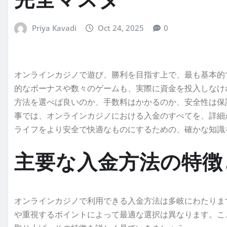
完全マスター
Priya Kavadi
Oct 24, 2025
0
オンラインカジノで遊び、勝利を目指す上で、最も基本的
的なボーナスや数々のゲームも、実際に資金を投入しなけ
方法を選べば良いのか、手数料はかかるのか、安全性は保
事では、オンラインカジノにおける入金のすべてを、詳細
ライフをより安全で快適なものにするための、確かな知識
主要な入金方法の特徴
オンラインカジノで利用できる入金方法は多岐にわたりま
や重視するポイントによって最適な選択は異なります。こ