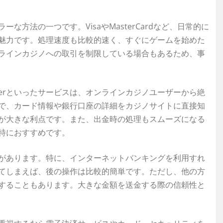
ーな方法の一つです。VisaやMasterCardなど、日常的に
魅力です。処理速度も比較的速く、すぐにゲームを始めた
ラインカジノへの取引を制限している場合もあるため、事
etellerといったサービスは、オンラインカジノユーザーから絶
で、カード情報や銀行口座の詳細をカジノサイトに直接知
が大きな利点です。また、出金時の処理もスムーズになる
特におすすめです。
があります。特に、インターネットバンキングを利用すれ
てしまえば、後の操作は比較的簡単です。ただし、他の方
することもあります。大きな金額を送金する際の信頼性と