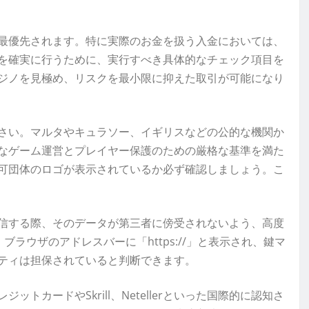
最優先されます。特に実際のお金を扱う入金においては、
を確実に行うために、実行すべき具体的なチェック項目を
ジノを見極め、リスクを最小限に抑えた取引が可能になり
さい。マルタやキュラソー、イギリスなどの公的な機関か
なゲーム運営とプレイヤー保護のための厳格な基準を満た
可団体のロゴが表示されているか必ず確認しましょう。こ
信する際、そのデータが第三者に傍受されないよう、高度
ラウザのアドレスバーに「https://」と表示され、鍵マ
ティは担保されていると判断できます。
ットカードやSkrill、Netellerといった国際的に認知さ