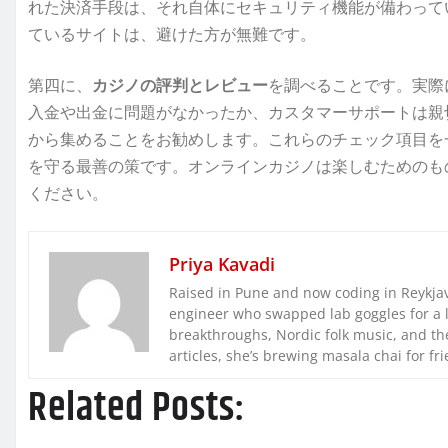
れた決済手段は、それ自体にセキュリティ機能が備わって
ているサイトは、避けた方が無難です。
第四に、
カジノの評判とレビュー
を調べることです。実際
入金や出金に問題がなかったか、カスタマーサポートは親
から集めることをお勧めします。これらのチェック項目を
を守る最善の策です。オンラインカジノは楽しむためのも
ください。
Priya Kavadi
Raised in Pune and now coding in Reykjaví
engineer who swapped lab goggles for a 
breakthroughs, Nordic folk music, and the
articles, she’s brewing masala chai for fr
Related Posts: