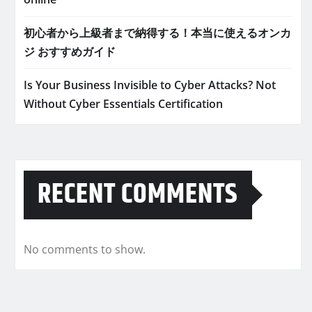
初心者から上級者まで納得する！本当に使えるオンカ
ジ おすすめガイド
Is Your Business Invisible to Cyber Attacks? Not
Without Cyber Essentials Certification
RECENT COMMENTS
No comments to show.