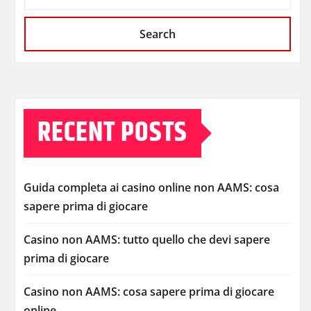
Search
RECENT POSTS
Guida completa ai casino online non AAMS: cosa
sapere prima di giocare
Casino non AAMS: tutto quello che devi sapere
prima di giocare
Casino non AAMS: cosa sapere prima di giocare
online