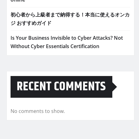
初心者から上級者まで納得する！本当に使えるオンカ
ジ おすすめガイド
Is Your Business Invisible to Cyber Attacks? Not
Without Cyber Essentials Certification
RECENT COMMENTS
No comments to show.