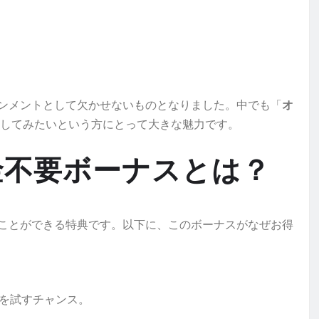
ンメントとして欠かせないものとなりました。中でも「
オ
してみたいという方にとって大きな魅力です。
金不要ボーナスとは？
ことができる特典です。以下に、このボーナスがなぜお得
を試すチャンス。
。