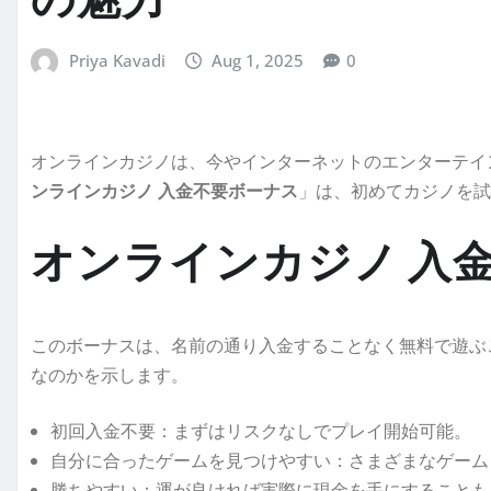
の魅力
Priya Kavadi
Aug 1, 2025
0
オンラインカジノは、今やインターネットのエンターテイ
ンラインカジノ 入金不要ボーナス
」は、初めてカジノを試
オンラインカジノ 入
このボーナスは、名前の通り入金することなく無料で遊ぶ
なのかを示します。
初回入金不要：まずはリスクなしでプレイ開始可能。
自分に合ったゲームを見つけやすい：さまざまなゲーム
勝ちやすい：運が良ければ実際に現金を手にすることも