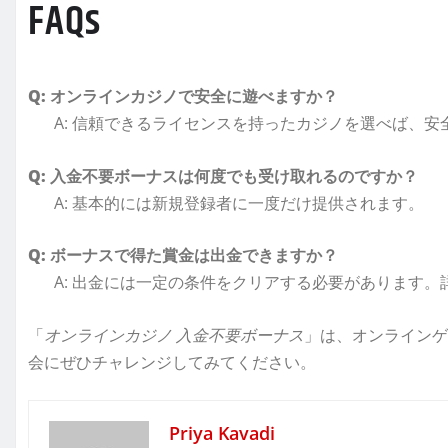
FAQs
Q: オンラインカジノで安全に遊べますか？
A: 信頼できるライセンスを持ったカジノを選べば、安
Q: 入金不要ボーナスは何度でも受け取れるのですか？
A: 基本的には新規登録者に一度だけ提供されます。
Q: ボーナスで得た賞金は出金できますか？
A: 出金には一定の条件をクリアする必要があります
「
オンラインカジノ 入金不要ボーナス
」は、オンラインゲ
会にぜひチャレンジしてみてください。
Priya Kavadi