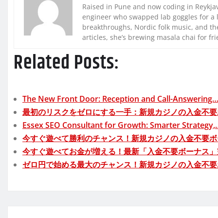
Raised in Pune and now coding in Reykjaví
engineer who swapped lab goggles for a 
breakthroughs, Nordic folk music, and the
articles, she’s brewing masala chai for fr
Related Posts:
The New Front Door: Reception and Call-Answering
最初のリスクをゼロにする一手：新規カジノの入金不要
Essex SEO Consultant for Growth: Smarter Strategy,
今すぐ遊べて勝利のチャンス！新規カジノの入金不要ボ
今すぐ遊べてお金が増える！最新「入金不要ボーナス」
ゼロ円で始める最大のチャンス！新規カジノの入金不要