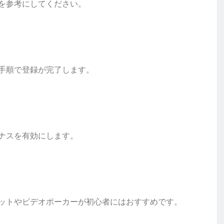
を参考にしてください。
手順で登録が完了します。
ナスを有効にします。
ットやビデオポーカーが初心者にはおすすめです。