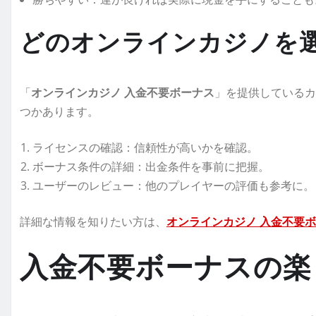
どのオンラインカジノを
「
オンラインカジノ 入金不要ボーナス
」を提供しているカ
つかあります。
ライセンスの確認：信頼性が高いかを確認。
ボーナス条件の詳細：出金条件を事前に把握。
ユーザーのレビュー：他のプレイヤーの評価も参考に。
詳細な情報を知りたい方は、
オンラインカジノ 入金不要
入金不要ボーナスの楽