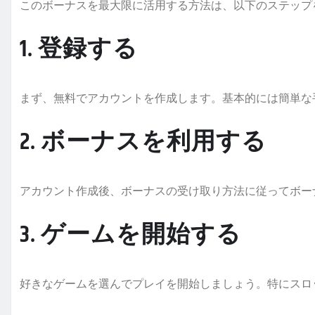
このボーナスを最大限に活用する方法は、以下のステップ
1. 登録する
まず、無料でアカウントを作成します。基本的には簡単な
2. ボーナスを利用する
アカウント作成後、ボーナスの受け取り方法に従ってボー
3. ゲームを開始する
好きなゲームを選んでプレイを開始しましょう。特にスロ