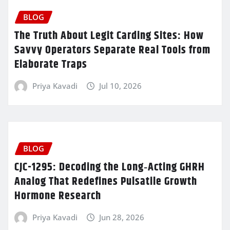
BLOG
The Truth About Legit Carding Sites: How
Savvy Operators Separate Real Tools from
Elaborate Traps
Priya Kavadi
Jul 10, 2026
BLOG
CJC-1295: Decoding the Long‑Acting GHRH
Analog That Redefines Pulsatile Growth
Hormone Research
Priya Kavadi
Jun 28, 2026