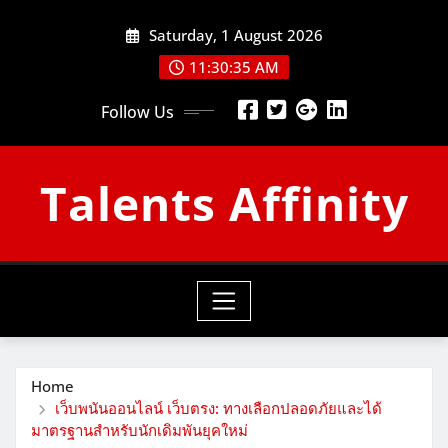
Skip
Saturday, 1 August 2026
to
content
11:30:36 AM
Follow Us
Talents Affinity
Home
เว็บพนันออนไลน์ เว็บตรง: ทางเลือกปลอดภัยและได้
มาตรฐานสำหรับนักเดิมพันยุคใหม่