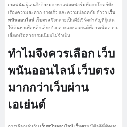
เกมพนัน ผู้เล่นจึงต้องมองหาแพลตฟอร์มที่ตอบโจทย์ทั้ง
เรื่องความสะดวก รวดเร็ว และความปลอดภัย คำว่า
เว็บ
พนันออนไลน์ เว็บตรง
จึงกลายเป็นคีย์เวิร์ดสำคัญที่ผู้เล่น
ใช้ค้นหาเพื่อหลีกเลี่ยงตัวกลางและเอเย่นต์ที่อาจเพิ่มความ
เสี่ยงหรือค่าธรรมเนียมไม่จำเป็น
ทำไมจึงควรเลือก
เว็บ
พนันออนไลน์ เว็บตรง
มากกว่าเว็บผ่าน
เอเย่นต์
การเลือกเล่นกับ
เว็บพนันออนไลน์ เว็บตรง
มีข้อดีที่ชัดเจน